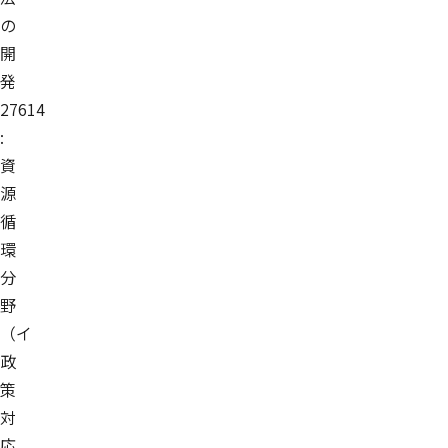
の
開
発
27614
:
資
源
循
環
分
野
（イ
政
策
対
応