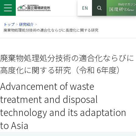
Webマガジ
EN
検索
（別ウイ
サイト内検索
トップ
>
研究紹介
>
廃棄物処理処分技術の適合化ならびに高度化に関する研究
廃棄物処理処分技術の適合化ならびに
高度化に関する研究（令和 6年度）
Advancement of waste
treatment and disposal
ンドウで開きます）
ウインドウで開きます）
別ウインドウで開きます）
technology and its adaptation
to Asia