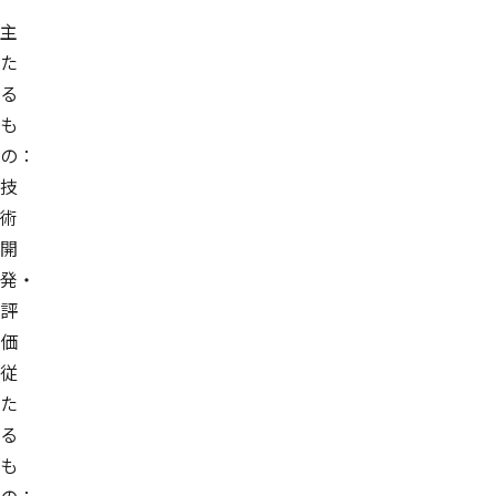
主
た
る
も
の：
技
術
開
発・
評
価
従
た
る
も
の：