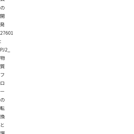
の
開
発
27601
:
PJ2_
物
質
フ
ロ
ー
の
転
換
と
調