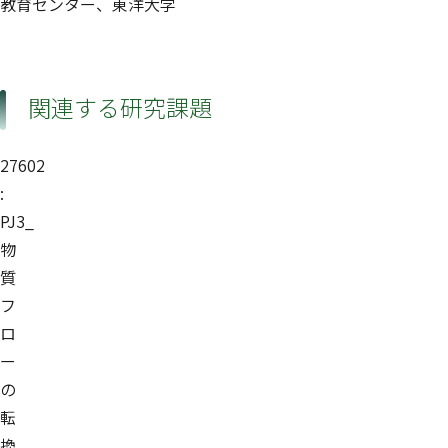
教育センター、東洋大学
関連する研究課題
27602
:
PJ3_
物
質
フ
ロ
ー
の
転
換