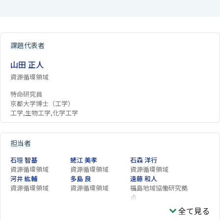
課題代表者
山田 正人
資源循環領域
特命研究員
京都大学博士（工学）
工学,生物工学,化学工学
担当者
石垣 智基
蛯江 美孝
石森 洋行
資源循環領域
資源循環領域
資源循環領域
河井 紘輔
多島 良
遠藤 和人
資源循環領域
資源循環領域
福島地域協働研究拠
点
PAYOMTHIP Panida
全て見る