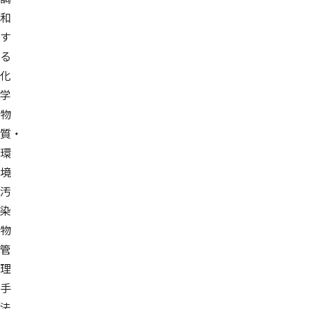
和
す
る
化
学
物
質・
環
境
汚
染
物
管
理
手
法