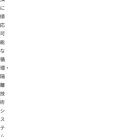
に
順
応
可
能
な
循
環・
隔
離
技
術
シ
ス
テ
ム