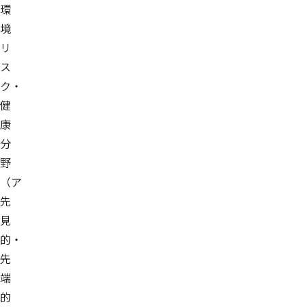
環
境
リ
ス
ク・
健
康
分
野
（ア
先
見
的・
先
端
的