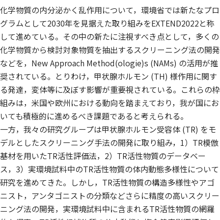
化学物質の内分泌かく乱作用について，環境省では新たなプロ
グラムとして2030年を見据えた取り組みをEXTEND2022と称
して進めている。その中の新たに注視すべき点として，多くの
化学物質から検討対象物質を抽出するスクリーニング法の開発
などを，New Approach Method(ologie)s (NAMs) の活用が推
奨されている。とりわけ，甲状腺ホルモン (TH) 様作用に関す
る発達，変体等に及ぼす影響が重要視されている。これらの枠
組みは，米国や欧州における動向を踏まえており，我が国にお
いても積極的に進めるべき課題であると考えられる。
一方，我々の研究グループは甲状腺ホルモン受容体 (TR) をモ
デルとしたスクリーニング手法の開発に取り組み，1）TR模倣
基材を用いたTR活性評価法，2）TR活性物質のデータベー
ス，3）実環境試料中のTR活性物質の体内動態多様性について
研究を進めてきた。しかし，TR活性物質の構造多様性やアゴ
ニスト，アンタゴニストの分類などさらに精度の高いスクリー
ニング法の開発，実環境試料中に含まれるTR活性物質の網羅