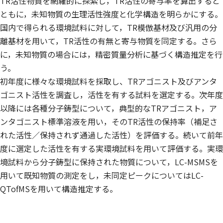
TR活性物質を網羅的に探索し，TR活性の寄与率を算出すると
ともに，未知物質の生理活性強度と化学構造を明らかにする。
国内で得られる環境試料に対して，TR模倣基材及び汎用の分
離基材を用いて，TR活性の有無と寄与物質を同定する。さら
に，未知物質の場合には，精密質量分析に基づく構造推定を行
う。
初年度に様々な環境試料を採取し、TRアゴニスト及びアンタ
ゴニスト活性を調査し，活性を有する試料を選定する。次年度
以降には各種分子鋳型について，典型的なTRアゴニスト，ア
ンタゴニスト標準溶液を用い，そのTR活性の保持率（補足さ
れた活性／保持されず通過した活性）を評価する。続いて前年
度に選定した活性を有する実環境試料を用いて評価する。実環
境試料から分子鋳型に保持された物質について，LC-MSMSを
用いて既知物質の測定をし，未同定ピークについてはLC-
QTofMSを用いて構造推定する。