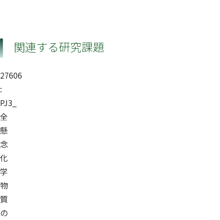
関連する研究課題
27606
:
PJ3_
全
懸
念
化
学
物
質
の