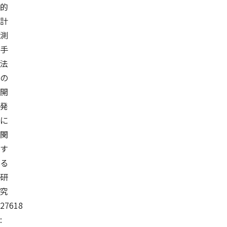
的
計
測
手
法
の
開
発
に
関
す
る
研
究
27618
: