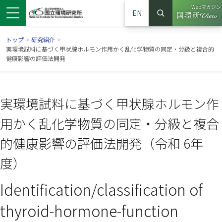
Webマガジン
EN
検索
（別ウイン
サイト内検索
トップ
>
研究紹介
>
実環境試料に基づく甲状腺ホルモン作用かく乱化学物質の同定・分級と複合的
健康影響の評価法開発
実環境試料に基づく甲状腺ホルモン作
用かく乱化学物質の同定・分級と複合
的健康影響の評価法開発（令和 6年
度）
ンドウで開きます）
ウインドウで開きます）
別ウインドウで開きます）
Identification/classification of
thyroid-hormone-function