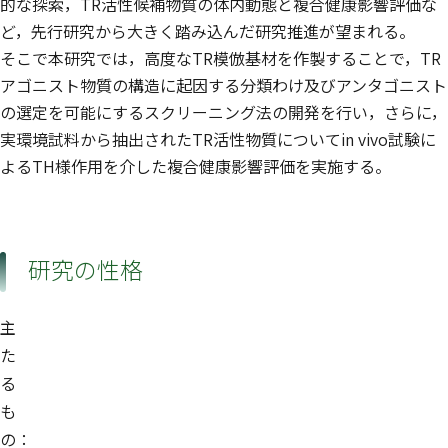
的な探索，TR活性候補物質の体内動態と複合健康影響評価な
ど，先行研究から大きく踏み込んだ研究推進が望まれる。
そこで本研究では，高度なTR模倣基材を作製することで，TR
アゴニスト物質の構造に起因する分類わけ及びアンタゴニスト
の選定を可能にするスクリーニング法の開発を行い，さらに，
実環境試料から抽出されたTR活性物質についてin vivo試験に
よるTH様作用を介した複合健康影響評価を実施する。
研究の性格
主
た
る
も
の：