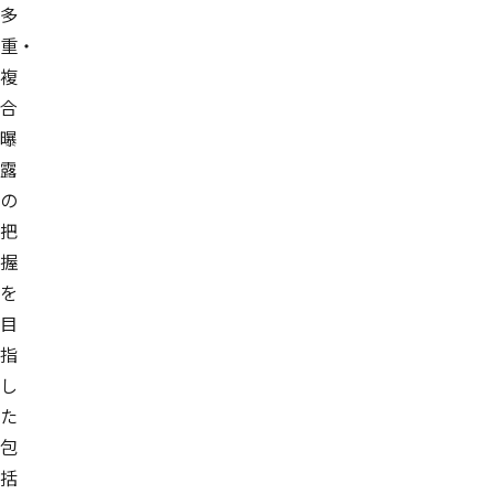
多
重・
複
合
曝
露
の
把
握
を
目
指
し
た
包
括