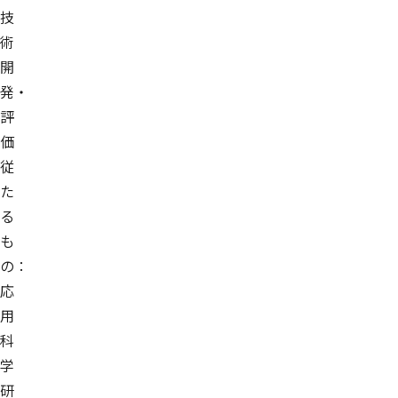
技
術
開
発・
評
価
従
た
る
も
の：
応
用
科
学
研