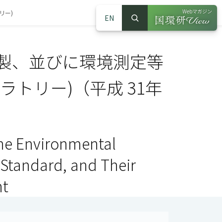
Webマガジン
リー)
EN
検索
（別ウインドウで
サイト内検索
製、並びに環境測定等
トリー)（平成 31年
he Environmental
 Standard, and Their
nt