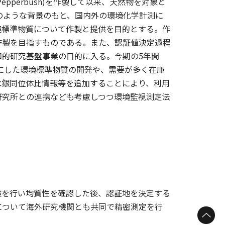
perbush)を作製して以来、天然物を対象と
のような背景のもと、国内外の環境化学計測に
境標準物質について作製と提供を目的とする。作
作製を目指すものである。また、認証値決定過程
的研究基盤事業の目的に入る。今期の5年間
象にした環境標準物質の開発や、需要が多く在庫
水銀同位体比情報等を追加することにより、利用
研究所との連携なども考慮しつつ環境監視測定法
験を行い均質性を確認した後、認証地を決定する
体比について海外研究機関とも共同で精密測定を行