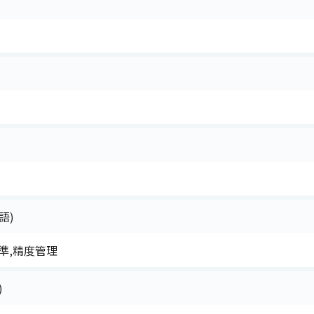
語)
準,精度管理
)