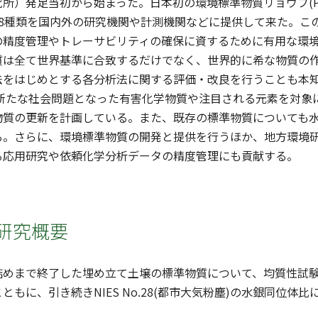
所）発足当初から始まった。日本初の環境標準物質リョウブ(Pep
28種類を国内外の研究機関や計測機関などに提供して来た。こ
の精度管理やトレーサビリティの確保に資するために有用な環
質は全て世界基準に合致するだけでなく、世界的に希な物質の
法をはじめとする各分析法に関する評価・改良を行うことも本知
降新たな社会問題となった有害化学物質や注目される元素を対
物質の更新を計画している。また、既存の標準物質についても
る。さらに、環境標準物質の開発と提供を行うほか、地方環境
る応用研究や依頼化学分析データの精度管理にも貢献する。
研究概要
詰めまで終了した埋め立て土壌の標準物質について、均質性試
ともに、引き続きNIES No.28(都市大気粉塵)の水銀同位