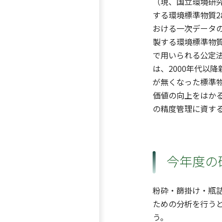
（現、国立環境研究
する環境標準物質
おける一次データ
製する環境標準物
で用いられる公定
は、2000年代以
が無くなった標準
価値の向上をはか
の精度管理に資す
今年度の
粉砕・篩掛け・瓶
ための分析を行うと
う。