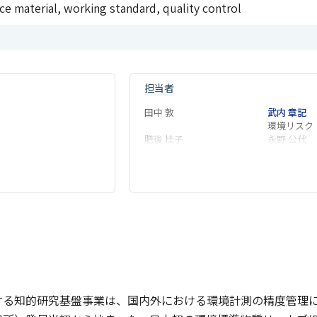
nce material, working standard, quality control
担当者
田中 敦
武内 章記
環境リスク
肥後 桂子
永野 公代
る知的研究基盤事業は、国内外における環境計測の精度管理に