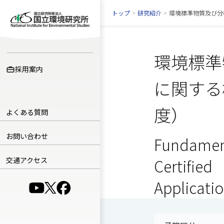
トップ
>
研究紹介
>
環境標準物質及び分
環境標準
採用案内
に関する
度）
よくある質問
お問い合わせ
Fundament
交通アクセス
Certified
Applicati
（別ウインドウで開きます）
（別ウインドウで開きます）
（別ウインドウで開きます）