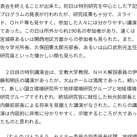
表会を終えることが出来た。初日は特別研究を中心とした下記
プログラムの発表が行われたが、研究成果も十分で、スライ
ド、ＯＨＰ等も見やすく、参加した人々には分かりやすい講演
であった。この日は所外から約190名の参加者があり、遠くは
宮城県あるいは関西地区方面からの参加者も見られた。また、
佐々学元所長、久保田憲太郎元部長、あるいは山口武則元主任
研究員といった懐かしい顔も見られた。
２日目の特別講演会は、文教大学教授、ＮＨＫ解説委員の伊
藤和明氏の講演があったが、大山ホールは満席であった。続い
て、新しい国立環境研究所で地球環境研究グループと地域環境
研究グループでそれぞれ、統括研究官に就任した秋元前部長と
内藤前部長による将来を見据えた講演がなされた。これらの講
演は内容的に非常に分かりやすく、示唆するところが大であっ
たものと思われる。
（むらの けんたろう、セミナー委員会副委員長代理、地球環