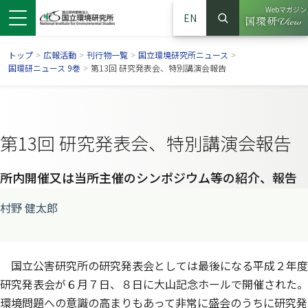
Webマガジン
EN
検索
（別ウイン
サイト内検索
トップ
>
広報活動
>
刊行物一覧
>
国立環境研究所ニュース
>
国環研ニュース 9巻
>
第13回 研究発表会、特別講演会報告
第13回 研究発表会、特別講演会報告
所内開催又は当所主催のシンポジウム等の紹介、報告
村野 健太郎
ンドウで開きます）
ウインドウで開きます）
別ウインドウで開きます）
国立公害研究所の研究発表会としては最後になる平成２年度
研究発表会が６月７日、８日に大山記念ホールで開催された。
環境問題への意識の高まりもあって非常に盛会のうちに研究発