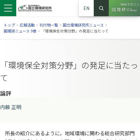
Webマガジン
EN
検索
（別ウイン
サイト内検索
トップ
>
広報活動
>
刊行物一覧
>
国立環境研究所ニュース
>
国環研ニュース 9巻
>
「環境保全対策分野」の発足に当たって
「環境保全対策分野」の発足に当たっ
て
論評
内藤 正明
ンドウで開きます）
ウインドウで開きます）
別ウインドウで開きます）
所長の紹介にあるように，地域環境に関わる総合研究部門