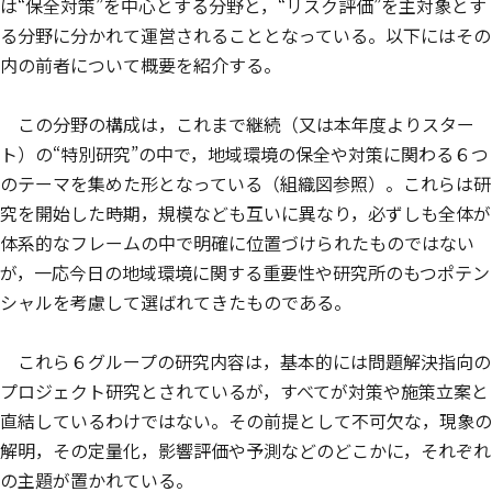
は“保全対策”を中心とする分野と，“リスク評価”を主対象とす
る分野に分かれて運営されることとなっている。以下にはその
内の前者について概要を紹介する。
この分野の構成は，これまで継続（又は本年度よりスター
ト）の“特別研究”の中で，地域環境の保全や対策に関わる６つ
のテーマを集めた形となっている（組織図参照）。これらは研
究を開始した時期，規模なども互いに異なり，必ずしも全体が
体系的なフレームの中で明確に位置づけられたものではない
が，一応今日の地域環境に関する重要性や研究所のもつポテン
シャルを考慮して選ばれてきたものである。
これら６グループの研究内容は，基本的には問題解決指向の
プロジェクト研究とされているが，すべてが対策や施策立案と
直結しているわけではない。その前提として不可欠な，現象の
解明，その定量化，影響評価や予測などのどこかに，それぞれ
の主題が置かれている。