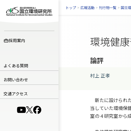
トップ
>
広報活動
>
刊行物一覧
>
国立
環境健康
採用案内
論評
よくある質問
村上 正孝
お問い合わせ
交通アクセス
新たに設けられた
当していた環境保
（別ウインドウで開きます）
（別ウインドウで開きます）
（別ウインドウで開きます）
室の４研究室から