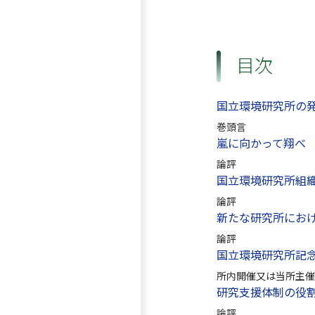
目次
国立環境研究所の
巻頭言
嵐に向かって翔べ
論評
国立環境研究所組
論評
新たな研究所にお
論評
国立環境研究所記
所内開催又は当所主催
研究支援体制の役
論評