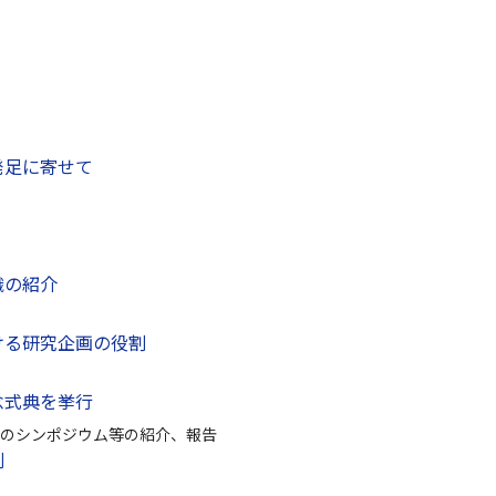
発足に寄せて
織の紹介
ける研究企画の役割
念式典を挙行
のシンポジウム等の紹介、報告
割