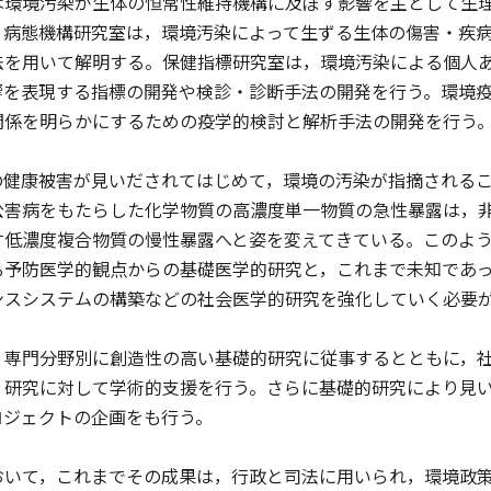
環境汚染が生体の恒常性維持機構に及ぼす影響を主として生理
。病態機構研究室は，環境汚染によって生ずる生体の傷害・疾
法を用いて解明する。保健指標研究室は，環境汚染による個人
響を表現する指標の開発や検診・診断手法の開発を行う。環境
関係を明らかにするための疫学的検討と解析手法の開発を行う
健康被害が見いだされてはじめて，環境の汚染が指摘されるこ
公害病をもたらした化学物質の高濃度単一物質の急性暴露は，
す低濃度複合物質の慢性暴露へと姿を変えてきている。このよ
る予防医学的観点からの基礎医学的研究と，これまで未知であ
ンスシステムの構築などの社会医学的研究を強化していく必要
専門分野別に創造性の高い基礎的研究に従事するとともに，社
，研究に対して学術的支援を行う。さらに基礎的研究により見
ロジェクトの企画をも行う。
いて，これまでその成果は，行政と司法に用いられ，環境政策