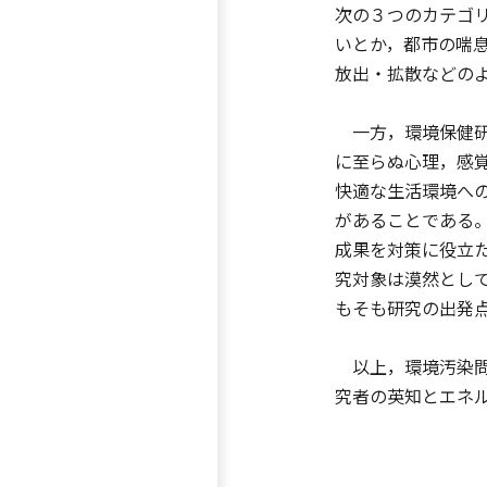
次の３つのカテゴ
いとか，都市の喘
放出・拡散などの
一方，環境保健研
に至らぬ心理，感
快適な生活環境へ
があることである
成果を対策に役立
究対象は漠然とし
もそも研究の出発
以上，環境汚染問
究者の英知とエネ