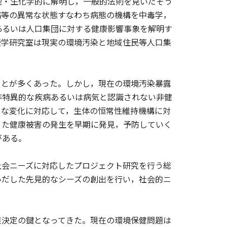
・生化学的に解明し，一般的法則を見いだそう
病等の異常な状態すなわち病態の機構を中毒学，
あるいは人口集団に対する健康影響事象を解明す
疫学研究室は現実の環境汚染と地域住民等人口集
。
とが多くあった。しかし，現在の環境汚染暴露
非特異的な疾病あるいは病気と認識されない非健
うな変化に対応して，生体の恒常性維持機構に対
った健康被害の発生を早期に発見，予防していく
がある。
会ニーズに対応したプロジェクト研究を行う総
いだした先見的なシーズの創出を行い，社会的ニ
決定の鍵となってきた。現在の環境保健問題は