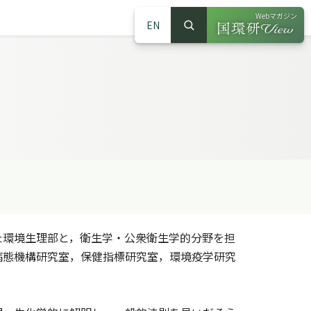
Webマガジン
EN
検索
（別ウインドウで
サイト内検索
環境生理部と，衛生学・公衆衛生学的分野を担
病態機構研究室，保健指標研究室，環境疫学研究