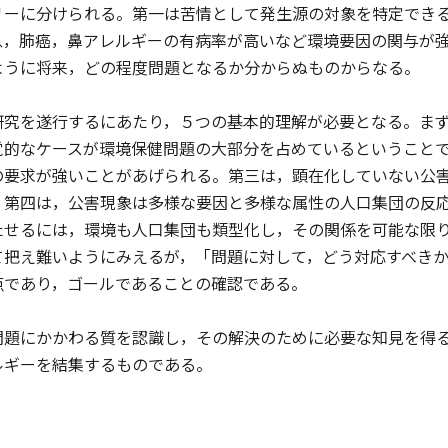
リーに分けられる。第一は苦情として発生源の対象を特定でき
息，肺癌，鼻アレルギーの有病率が高いなど環境要因の関与が
ように将来，どの程度問題となるか分からぬものからなる。
究を遂行するにあたり，５つの基本的理解が必要となる。まず
覚的なケースが環境保健問題の大部分を占めているということ
の要求が強いことがあげられる。第三は，顕在化していない公
。第四は，公害現象は多様な要因と多様な属性の人口集団の反
たせるには，環境も人口集団も類型化し，その関係を可能な限
て把え難いようにみえるが，「問題に対して，どう対応すべき
点であり，ゴールであることの確認である。
題にかかわる質を認識し，その解決のために必要な知見を得る
ルギーを結集するものである。