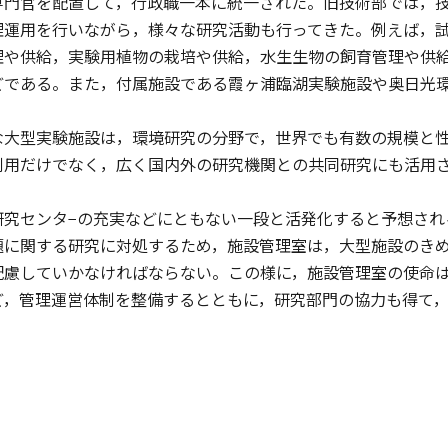
専門官を配置して，行政職一本に統一された。旧技術部では，
理運用を行いながら，様々な研究活動も行ってきた。例えば，
理や供給，実験用植物の栽培や供給，水生生物の飼育管理や供
どである。また，付属施設である霞ヶ浦臨湖実験施設や奥日光
大型実験施設は，環境研究の分野で，世界でも有数の規模と性
利用だけでなく，広く国内外の研究機関との共同研究にも活用
究センタ−の充実などにともない一段と活発化すると予想され
題に関する研究に対処するため，施設管理室は，大型施設のき
配慮していかなければならない。この様に，施設管理室の使命
ど，管理運営体制を整備するとともに，研究部門の協力も得て