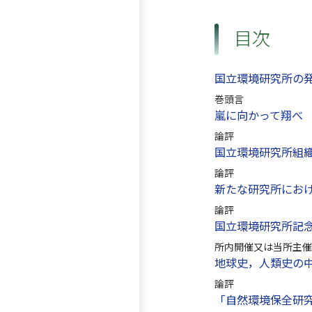
目次
国立環境研究所の
巻頭言
嵐に向かって翔べ
論評
国立環境研究所組
論評
新たな研究所にお
論評
国立環境研究所記
所内開催又は当所主催
地球史，人類史の中
論評
「自然環境保全研