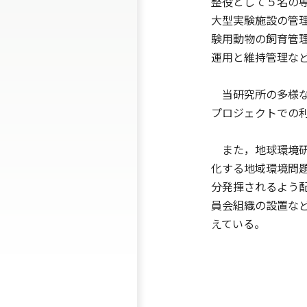
整役として５名の
大型実験施設の管
験用動物の飼育管
運用と維持管理な
当研究所の多様な
プロジェクトでの
また，地球環境研
化する地域環境問
分発揮されるよう
員会組織の設置な
えている。