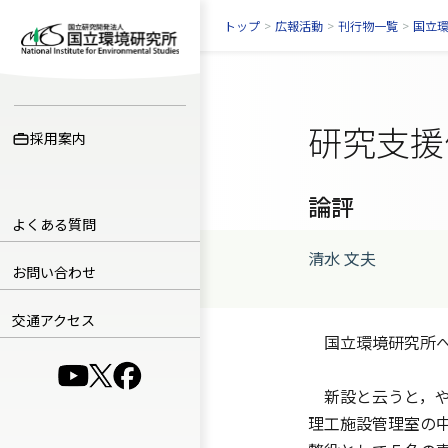
トップ
>
広報活動
>
刊行物一覧
>
国立
研究支援
採用案内
論評
よくある質問
清水 文夫
お問い合わせ
交通アクセス
国立環境研究所へ
（別ウインドウで開きます）
（別ウインドウで開きます）
（別ウインドウで開きます）
新設と云うと，や
理工施設管理室の