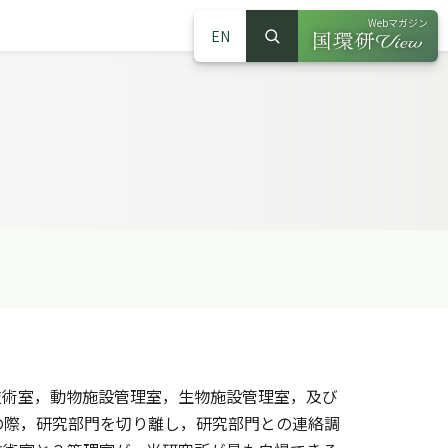
Webマガジン
EN
検索
（別ウインドウで
サイト内検索
。
術室，動物施設管理室，生物施設管理室，及び
の際，研究部門を切り離し，研究部門との連絡調