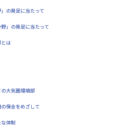
野」の発足に当たって
分野」の発足に当たって
部とは
ての大気圏環境部
境の保全をめざして
たな体制