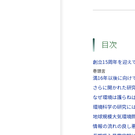
目次
創立15周年を迎え
巻頭言
満16年以後に向け
さらに開かれた研
なぜ環境は護らね
環境科学の研究に
地球規模大気環境
情報の流れの良し