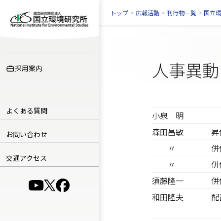
トップ
>
広報活動
>
刊行物一覧
>
国立
人事異動
採用案内
よくある質問
小泉 明
森田昌敏
昇
お問い合わせ
〃
併
交通アクセス
〃
併
須藤隆一
併
（別ウインドウで開きます）
（別ウインドウで開きます）
（別ウインドウで開きます）
和田隆夫
配