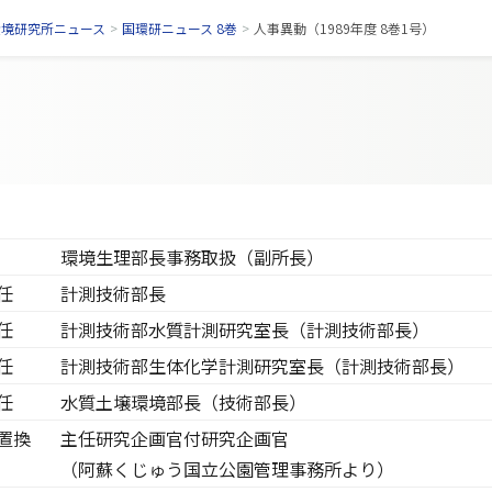
環境研究所ニュース
>
国環研ニュース 8巻
>
人事異動（1989年度 8巻1号）
環境生理部長事務取扱（副所長）
任
計測技術部長
任
計測技術部水質計測研究室長（計測技術部長）
任
計測技術部生体化学計測研究室長（計測技術部長）
任
水質土壌環境部長（技術部長）
置換
主任研究企画官付研究企画官
（阿蘇くじゅう国立公園管理事務所より）