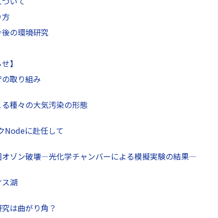
について
り方
今後の環境研究
らせ】
庁の取り組み
こる種々の大気汚染の形態
コクNodeに赴任して
圏オゾン破壊—光化学チャンバーによる模擬実験の結果—
オス湖
研究は曲がり角？