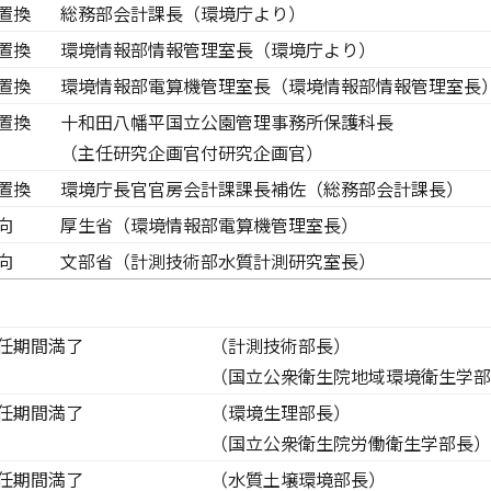
置換
総務部会計課長（環境庁より）
置換
環境情報部情報管理室長（環境庁より）
置換
環境情報部電算機管理室長（環境情報部情報管理室長
置換
十和田八幡平国立公園管理事務所保護科長
（主任研究企画官付研究企画官）
置換
環境庁長官官房会計課課長補佐（総務部会計課長）
向
厚生省（環境情報部電算機管理室長）
向
文部省（計測技術部水質計測研究室長）
任期間満了
（計測技術部長）
（国立公衆衛生院地域環境衛生学部
任期間満了
（環境生理部長）
（国立公衆衛生院労働衛生学部長）
任期間満了
（水質土壌環境部長）