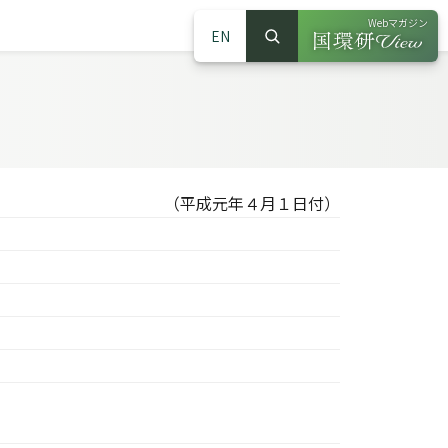
Webマガジン
EN
検索
（別ウインドウで
サイト内検索
（平成元年４月１日付）