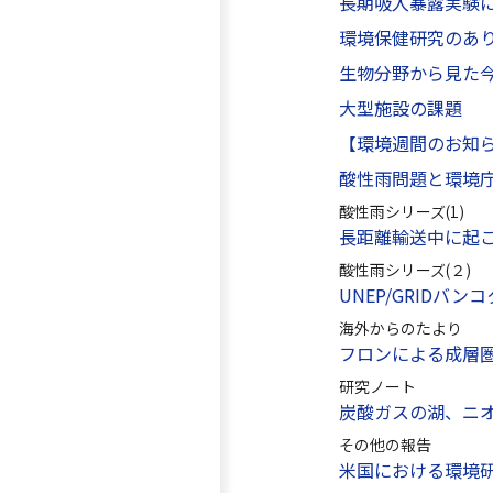
長期吸入暴露実験
環境保健研究のあ
生物分野から見た
大型施設の課題
【環境週間のお知
酸性雨問題と環境
酸性雨シリーズ(1)
長距離輸送中に起
酸性雨シリーズ(２)
UNEP/GRIDバン
海外からのたより
フロンによる成層
研究ノート
炭酸ガスの湖、ニ
その他の報告
米国における環境