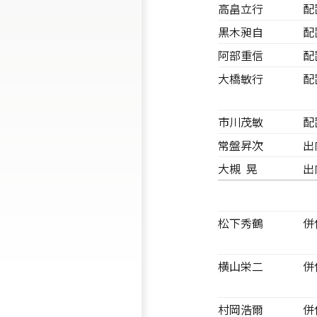
高畠立行
配
黒木昶自
配
阿部重信
配
大橋敏行
配
市川茂敏
配
常盤昇次
出
大槻 晃
出
松下秀鶴
併
横山栄二
併
村岡浩爾
併