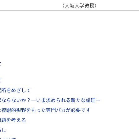
（大阪大学教授）
て
て
究所をめざして
ばならないか？—いま求められる新たな論理—
は複眼的視野をもった専門バカが必要です
問題を考える
悪し