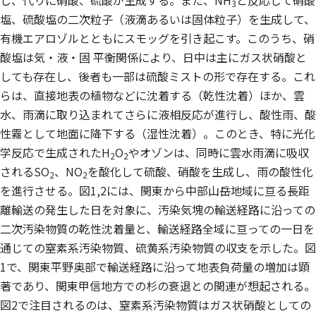
し、代りに硝酸、硫酸が生成する。また、NH
と反応して硝酸
3
塩、硫酸塩の二次粒子（液滴あるいは固体粒子）を生成して、
有機エアロゾルとともにスモッグを引き起こす。このうち、硝
酸塩は気・液・固 平衡関係により、日中は主にガス状硝酸と
しても存在し、後者も一部は硫酸ミストの形で存在する。これ
らは、直接地表の植物などに沈着する（乾性沈着）ほか、雲
水、雨滴に取り込まれてさらに液相反応が進行し、酸性雨、酸
性霧として地面に降下する（湿性沈着）。このとき、特に光化
学反応で生成されたH
O
やオゾンは、同時に雲水雨滴に吸収
2
2
されるSO
、NO
を酸化して硫酸、硝酸を生成し、雨の酸性化
2
2
を進行させる。図1,2には、関東から中部山岳地域に亘る長距
離輸送の発生した日を対象に、汚染気塊の輸送経路に沿っての
二次汚染物質の乾性沈着量と、輸送経路全域に亘っての一日を
通じての窒素系汚染物質、硫黄系汚染物質の収支を示した。図
1で、関東平野奥部で輸送経路に沿って地表負荷量の増加は顕
著であり、関東甲信地方での杉の衰退との関連が想起される。
図2で注目されるのは、窒素系汚染物質はガス状硝酸としての