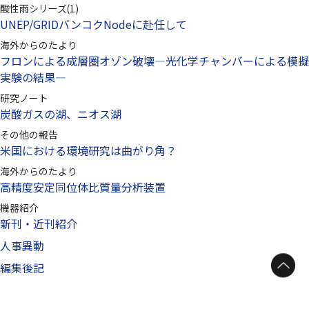
酸性雨シリーズ(1)
UNEP/GRIDバンコクNodeに赴任して
海外からのたより
フロンによる成層圏オゾン破壊—光化学チャンバーによる模擬
実験の結果—
研究ノート
炭酸ガスの湖、ニオス湖
その他の報告
米国における環境研究は曲がり角？
海外からのたより
高精度安定同位体比質量分析装置
機器紹介
新刊・近刊紹介
人事異動
ページトップへ
編集後記