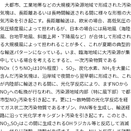
大都市、工業地帯などの大規模汚染源地域で形成された汚染
気塊は、長距離あるいは長時間輸送される間に様々な形態の大
気汚染を引き起こす。長距離輸送は、欧米の場合、高低気圧の
気圧傾度風によって担われるが、日本の場合には局地風（海陸
風、台地平地風、斜面上昇・下降風など）が合体して形成され
る大規模風によって担われることが多く、これが夏期の典型的
な輸送パターンになっている。いま、臨海地域に大汚染源が集
中している場合を考えるとすると、一次汚染物質である
NOx（うちNO
は10％程度）、SO
、炭化水素、NH
を大量に
2
2
3
含んだ汚染気塊は、沿岸域で夜間から翌早朝に形成され、これ
が内陸部に輸送される間に、光化学反応により、まずNOから
NO
への転換が行なわれ、汚染源地域内部（特に風下部）で都
2
市型NO
汚染を引き起こす。更に1〜数時間の光化学反応を経
2
てガス状二次汚染物質であるオゾン、PAN等を生成し、輸送経
路に沿って光化学オキシダント汚染を引き起こす。このとき、
NO
,SO
はこの間に生成されるOHラジカル等と反応して消滅
2
2