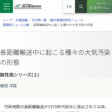
Webマガジン
EN
検索
（別ウイン
サイト内検索
トップ
>
広報活動
>
刊行物一覧
>
国立環境研究所ニュース
>
国環研ニュース 8巻
>
長距離輸送中に起こる種々の大気汚染の形態
長距離輸送中に起こる種々の大気汚染
の形態
酸性雨シリーズ(２)
植田 洋匡
ンドウで開きます）
ウインドウで開きます）
別ウインドウで開きます）
汚染物質の長距離輸送が1970年代前半に見出されて以来、