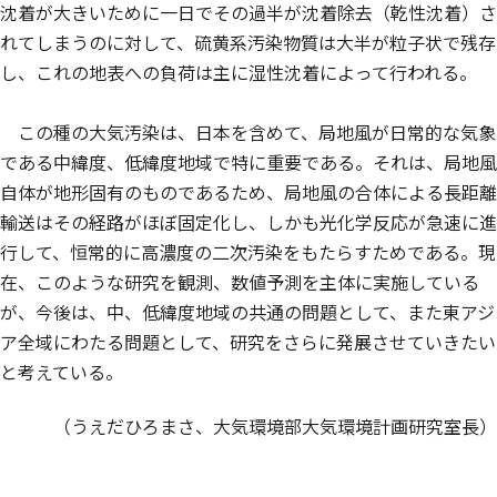
沈着が大きいために一日でその過半が沈着除去（乾性沈着）さ
れてしまうのに対して、硫黄系汚染物質は大半が粒子状で残存
し、これの地表への負荷は主に湿性沈着によって行われる。
この種の大気汚染は、日本を含めて、局地風が日常的な気象
である中緯度、低緯度地域で特に重要である。それは、局地風
自体が地形固有のものであるため、局地風の合体による長距離
輸送はその経路がほぼ固定化し、しかも光化学反応が急速に進
行して、恒常的に高濃度の二次汚染をもたらすためである。現
在、このような研究を観測、数値予測を主体に実施している
が、今後は、中、低緯度地域の共通の問題として、また東アジ
ア全域にわたる問題として、研究をさらに発展させていきたい
と考えている。
（うえだひろまさ、大気環境部大気環境計画研究室長）