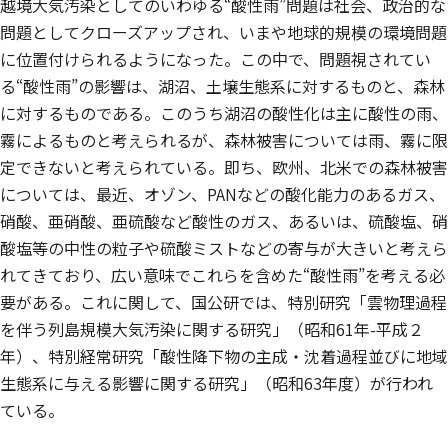
越境大気汚染としてのいわゆる“酸性雨”問題は社会、政治的な
問題としてクローズアップされ、いまや地球的規模の環境問題
に位置付けられるようになった。この中で、問題視されてい
る“酸性雨”の影響は、湖沼、土壌生態系に対するものと、森林
に対するものである。このうち湖沼の酸性化は主に酸性の雨、
霧によるものと考えられるが、森林被害については雨、霧に限
定できないと考えられている。即ち、欧州、北米での森林被害
については、最近、オゾン、PANなどの酸化能力のあるガス、
硝酸、亜硝酸、亜硫酸など酸性のガス、あるいは、硫酸塩、硝
酸塩等の中性の粒子や硫酸ミストなどの寄与が大きいと考えら
れてきており、広い意味でこれらを含めた“酸性雨”を考える必
要がある。これに関して、国公研では、特別研究「雲物理過程
を伴う列島規模大気汚染に関する研究」（昭和61年-平成２
年）、特別経常研究「酸性降下物の主成・沈着過程並びに地域
生態系に与える影響に関する研究」（昭和63年度）が行われ
ている。