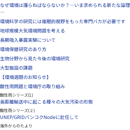
なぜ環境は護らねばならないか？—いま求められる新たな論理
—
環境科学の研究には複眼的視野をもった専門バカが必要です
地球規模大気環境問題を考える
長期吸入暴露実験について
環境保健研究のあり方
生物分野から見た今後の環境研究
大型施設の課題
【環境週間のお知らせ】
酸性雨問題と環境庁の取り組み
酸性雨シリーズ(1)
長距離輸送中に起こる種々の大気汚染の形態
酸性雨シリーズ(２)
UNEP/GRIDバンコクNodeに赴任して
海外からのたより