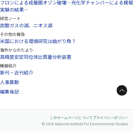
フロンによる成層圏オゾン破壊—光化学チャンバーによる模擬
実験の結果—
研究ノート
炭酸ガスの湖、ニオス湖
その他の報告
米国における環境研究は曲がり角？
海外からのたより
高精度安定同位体比質量分析装置
機器紹介
新刊・近刊紹介
人事異動
ページトップへ
編集後記
このホームページについて
プライバシーポリシー
© 2026 National Institute for Environmental Studies