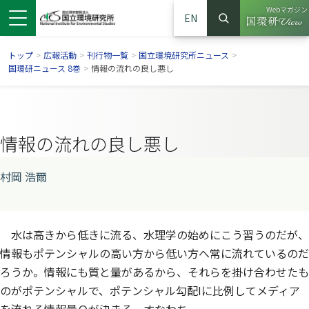
Webマガジン
EN
検索
（別ウイン
サイト内検索
トップ
>
広報活動
>
刊行物一覧
>
国立環境研究所ニュース
>
国環研ニュース 8巻
>
情報の流れの良し悪し
情報の流れの良し悪し
村岡 浩爾
水は高きから低きに流る、水理学の始めにこう習うのだが、
ンドウで開きます）
ウインドウで開きます）
別ウインドウで開きます）
情報もポテンシャルの高い方から低い方へ常に流れているのだ
ろうか。情報にも質と量があるから、それらを掛け合わせたも
のがポテンシャルで、ポテンシャル勾配Iに比例してメディア