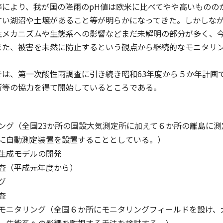
により、我が国の降雨のpH値は欧米に比べてやや高いものの
すい湖沼や土壌があること等が明らかになってきた。しかしな
生メカニズムや生態系への影響などまだ未解明の部分が多く、
また、被害を未然に防止するという観点から継続的なモニタリ
は、第一次酸性雨調査に引き続き昭和63年度から５か年計画
所等の協力を得て開始しているところである。
ング（全国23か所の国設大気測定所に加えて６か所の離島に
に自動測定装置を設置することとしている。）
生成モデルの開発
査（平成元年度から）
グ
査
モニタリング（全国６か所にモニタリングフィールドを設け、