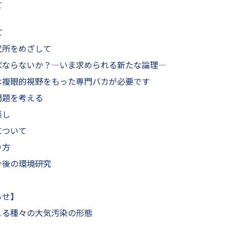
て
て
究所をめざして
ばならないか？—いま求められる新たな論理—
は複眼的視野をもった専門バカが必要です
問題を考える
悪し
について
り方
今後の環境研究
らせ】
こる種々の大気汚染の形態