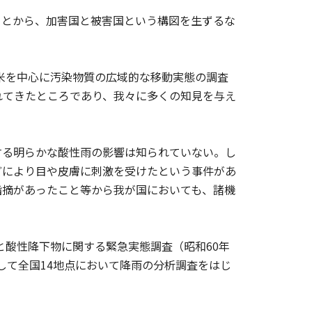
ことから、加害国と被害国という構図を生ずるな
米を中心に汚染物質の広域的な移動実態の調査
れてきたところであり、我々に多くの知見を与え
る明らかな酸性雨の影響は知られていない。し
どにより目や皮膚に刺激を受けたという事件があ
指摘があったこと等から我が国においても、諸機
と酸性降下物に関する緊急実態調査（昭和60年
として全国14地点において降雨の分析調査をはじ