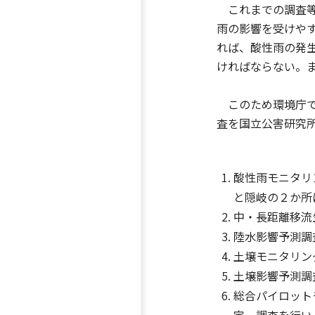
これまでの調査等
雨の影響を受けや
れば、酸性雨の発
ければならない。
このため環境庁で
査を国立公害研究
酸性雨モニタリ
と隠岐の２か所
中・長距離移流
陸水影響予測調
土壌モニタリン
土壌影響予測調
総合パイロット