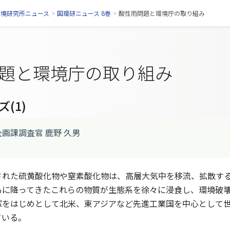
環境研究所ニュース
>
国環研ニュース 8巻
>
酸性雨問題と環境庁の取り組み
題と環境庁の取り組み
(1)
画課調査官 鹿野 久男
れた硫黄酸化物や窒素酸化物は、高層大気中を移流、拡散する
もに降ってきたこれらの物質が生態系を徐々に浸食し、環境破
パをはじめとして北米、東アジアなど先進工業国を中心として
ている。