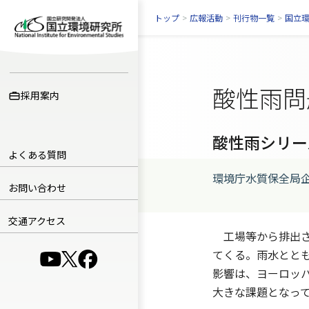
トップ
>
広報活動
>
刊行物一覧
>
国立
酸性雨問
採用案内
酸性雨シリーズ
よくある質問
環境庁水質保全局企
お問い合わせ
交通アクセス
工場等から排出さ
てくる。雨水とと
（別ウインドウで開きます）
（別ウインドウで開きます）
（別ウインドウで開きます）
影響は、ヨーロッ
大きな課題となっ