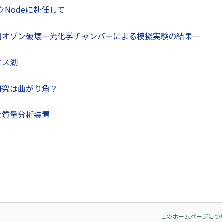
コクNodeに赴任して
圏オゾン破壊—光化学チャンバーによる模擬実験の結果—
オス湖
研究は曲がり角？
比質量分析装置
このホームページにつ