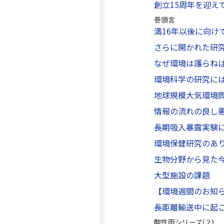
創立15周年を迎え
巻頭言
満16年以後に向け
さらに開かれた研
なぜ環境は護らね
環境科学の研究に
地球規模大気環境
情報の流れの良し
長期吸入暴露実験
環境保健研究のあ
生物分野から見た
大型施設の課題
【環境週間のお知
長距離輸送中に起
酸性雨シリーズ(２)