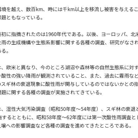
境を越え、数百km、時には千km以上を移流し被害を与える
課題ともなっている。
初に指摘されたのは1960年代である。以後、ヨーロッパ、北
性雨の生成機構や生態系影響に関する各種の調査、研究がなさ
ある。
、欧米と異なり、今のところ湖沼や森林等の自然生態系に対す
り酸性の強い降雨が観測されていること、また、過去に霧雨な
のスギ林の衰退現象に酸性雨が関与しているのではないかとの
問題に関する各種の調査が実施されてきている。
、湿性大気汚染調査（昭和50年度〜54年度）、スギ林の衰退
施するとともに、昭和58年度〜62年度には第一次酸性雨調査
土壌への影響調査など各種の調査を進めてきたところである。