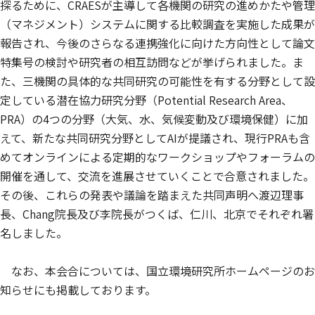
探るために、CRAESが主導して各機関の研究の進めかたや管理
（マネジメント）システムに関する比較調査を実施した成果が
報告され、今後のさらなる連携強化に向けた方向性として論文
特集号の検討や研究者の相互訪問などが挙げられました。ま
た、三機関の具体的な共同研究の可能性を有する分野として設
定している潜在協力研究分野（Potential Research Area、
PRA）の4つの分野（大気、水、気候変動及び環境保健）に加
えて、新たな共同研究分野としてAIが提議され、現行PRAも含
めてオンラインによる定期的なワークショップやフォーラムの
開催を通して、交流を進展させていくことで合意されました。
その後、これらの発表や議論を踏まえた共同声明へ渡辺理事
長、Chang院長及び李院長がつくば、仁川、北京でそれぞれ署
名しました。
なお、本会合については、国立環境研究所ホームページのお
知らせにも掲載しております。