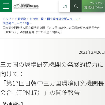
Webマガジン
EN
検索
（別ウイン
サイト内検索
トップ
>
広報活動
>
刊行物一覧
>
国立環境研究所ニュース
>
国環研ニュース 39巻
>
国立研究開発法人国立環境研究所 「第17回日韓中三カ国環境研究機関長会合
（TPM17）」の開催報告（2021年度 39巻6号）
2021年2月26日
三カ国の環境研究機関の発展的協力に
向けて：
「第17回日韓中三カ国環境研究機関長
ンドウで開きます）
ウインドウで開きます）
別ウインドウで開きます）
会合（TPM17）」の開催報告
【行事報告】