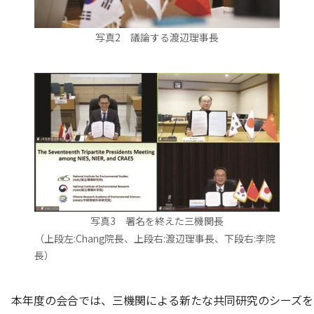
写真2 議論する渡辺理事長
写真3 署名を終えた三機関長
（上段左:Chang院長、上段右:渡辺理事長、下段右:李院
長）
本年度の会合では、三機関による新たな共同研究のシーズを