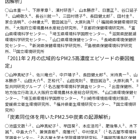
因解析」
１
１
１
２
３
○山本重一
、下原孝章
、濱村研吾
、山本勝彦
、日置正
、谷口延子
３
４
５
６
７
８
、山崎敬久
、長谷川就一
、三田村徳子
、長田健太郎
、田村圭
、
９
10
11
11
１
家合浩明
、小林優太
、菅田誠治
、大原利眞
（
福岡県保健環境研究
２
３
４
所、
大阪府立環境農林水産総合研究所、
京都府保健環境研究所、
富
５
６
山県環境科学センター、
埼玉県環境科学国際センター、
滋賀県琵琶湖
７
８
環境科学研究センター、
山口県環境保健センター、
長崎県環境保健研
９
10
究センター、
新潟県保健環境科学研究所、
島根県保健環境科学研究
11
所、
国立環境研究所
「2011年２月の広域的なPM2.5高濃度エピソードの要因推
定」
１
２
３
４
５
○山神真紀子
、佐川竜也
、中戸靖子
、長田健太郎
、米持真一
、山
３
６
７
８
９
９
本勝彦
、山田大介
、芝和代
、山田克則
、菅田誠治
、大原利眞
、II
１
２
３
型共同研究グループ（
名古屋市環境科学調査センター、
出雲保健所、
４
地方独立行政法人大阪府立環境農林水産総合研究所、
山口県環境保健セ
５
６
７
ンター、
埼玉県環境科学国際センター、
川崎市環境局環境対策部、
８
９
愛媛県立衛生環境研究所、
福井県衛生環境研究センター、
国立環境研
究所）
「炭素同位体を用いたPM2.5中炭素の起源解析」
１,２
１
２
２
３
○池盛文数
、山神真紀子
、早田葵
、本庄浩司
、肥後隼人
、木下
４
５
６
７
７
１
誠
、中島大介
、兼保直樹
、南雅代
、中村俊夫
（
名古屋市環境科
２
３
学調査センター、
名古屋大学大学院環境学研究科、
福岡市博多区保健