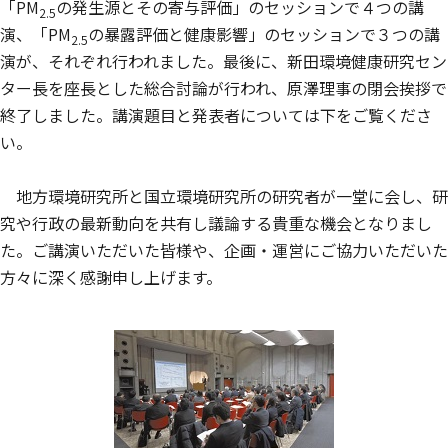
「PM
の発生源とその寄与評価」のセッションで４つの講
2.5
演、「PM
の暴露評価と健康影響」のセッションで３つの講
2.5
演が、それぞれ行われました。最後に、新田環境健康研究セン
ター長を座長とした総合討論が行われ、原澤理事の閉会挨拶で
終了しました。講演題目と発表者については下をご覧くださ
い。
地方環境研究所と国立環境研究所の研究者が一堂に会し、研
究や行政の最新動向を共有し議論する貴重な機会となりまし
た。ご講演いただいた皆様や、企画・運営にご協力いただいた
方々に深く感謝申し上げます。