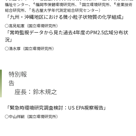
４
５
６
福祉センター、
福岡市保健環境研究所、
国立環境研究所、
産業技術
７
総合研究所、
名古屋大学年代測定総合研究センター）
「九州・沖縄地区における微小粒子状物質の化学組成」
○高見昭憲（国立環境研究所）
「常時監視データから見た過去4年度のPM2.5広域分布状
況」
○清水厚（国立環境研究所）
特別報
座長：鈴木規之
「緊急時環境研究調査検討：US EPA視察報告」
○中山祥嗣（国立環境研究所）