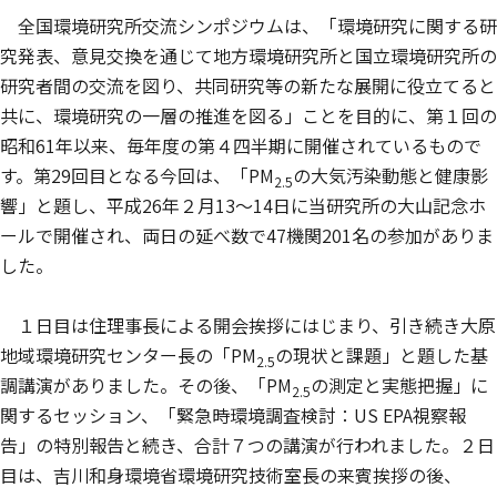
全国環境研究所交流シンポジウムは、「環境研究に関する研
究発表、意見交換を通じて地方環境研究所と国立環境研究所の
研究者間の交流を図り、共同研究等の新たな展開に役立てると
共に、環境研究の一層の推進を図る」ことを目的に、第１回の
昭和61年以来、毎年度の第４四半期に開催されているもので
す。第29回目となる今回は、「PM
の大気汚染動態と健康影
2.5
響」と題し、平成26年２月13～14日に当研究所の大山記念ホ
ールで開催され、両日の延べ数で47機関201名の参加がありま
した。
１日目は住理事長による開会挨拶にはじまり、引き続き大原
地域環境研究センター長の「PM
の現状と課題」と題した基
2.5
調講演がありました。その後、「PM
の測定と実態把握」に
2.5
関するセッション、「緊急時環境調査検討：US EPA視察報
告」の特別報告と続き、合計７つの講演が行われました。２日
目は、吉川和身環境省環境研究技術室長の来賓挨拶の後、