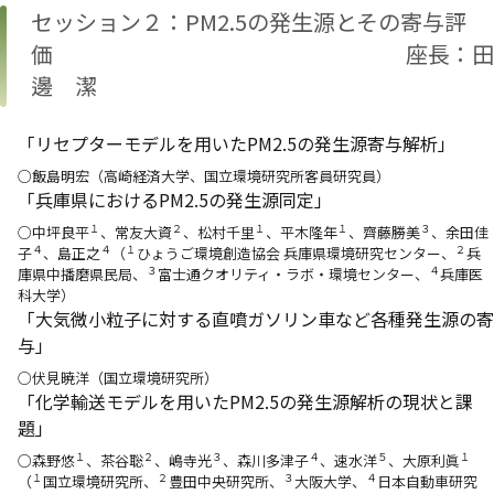
セッション２：PM2.5の発生源とその寄与評
価 座長：田
邊 潔
「リセプターモデルを用いたPM2.5の発生源寄与解析」
○飯島明宏（高崎経済大学、国立環境研究所客員研究員）
「兵庫県におけるPM2.5の発生源同定」
１
２
１
１
３
○中坪良平
、常友大資
、松村千里
、平木隆年
、齊藤勝美
、余田佳
４
４
１
２
子
、島正之
（
ひょうご環境創造協会 兵庫県環境研究センター、
兵
３
４
庫県中播磨県民局、
富士通クオリティ・ラボ・環境センター、
兵庫医
科大学）
「大気微小粒子に対する直噴ガソリン車など各種発生源の寄
与」
○伏見暁洋（国立環境研究所）
「化学輸送モデルを用いたPM2.5の発生源解析の現状と課
題」
１
２
３
４
５
１
○森野悠
、茶谷聡
、嶋寺光
、森川多津子
、速水洋
、大原利眞
１
２
３
４
（
国立環境研究所、
豊田中央研究所、
大阪大学、
日本自動車研究