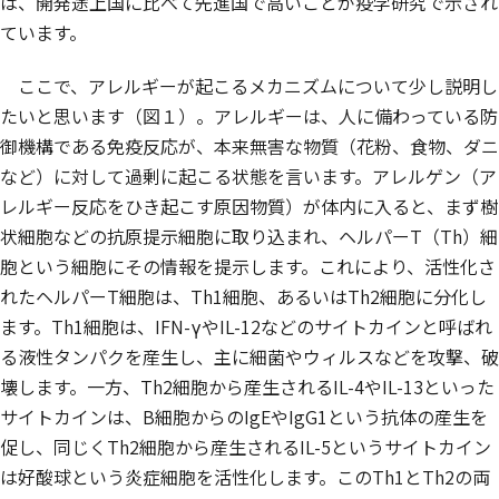
は、開発途上国に比べて先進国で高いことが疫学研究で示され
ています。
ここで、アレルギーが起こるメカニズムについて少し説明し
たいと思います（図１）。アレルギーは、人に備わっている防
御機構である免疫反応が、本来無害な物質（花粉、食物、ダニ
など）に対して過剰に起こる状態を言います。アレルゲン（ア
レルギー反応をひき起こす原因物質）が体内に入ると、まず樹
状細胞などの抗原提示細胞に取り込まれ、ヘルパーT（Th）細
胞という細胞にその情報を提示します。これにより、活性化さ
れたヘルパーT細胞は、Th1細胞、あるいはTh2細胞に分化し
ます。Th1細胞は、IFN-γやIL-12などのサイトカインと呼ばれ
る液性タンパクを産生し、主に細菌やウィルスなどを攻撃、破
壊します。一方、Th2細胞から産生されるIL-4やIL-13といった
サイトカインは、B細胞からのIgEやIgG1という抗体の産生を
促し、同じくTh2細胞から産生されるIL-5というサイトカイン
は好酸球という炎症細胞を活性化します。このTh1とTh2の両