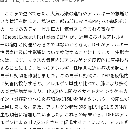
ここまで述べてきた、大気汚染の進行やアレルギーの急増と
いう状況を踏まえ、私達は、都市部におけるPM
の構成成分
2.5
の一つであるディーゼル車の排気ガスに含まれる微粒子
（Diesel Exhaust Particles;DEP）が、近年におけるアレルギ
ーの増加と関連があるのではないかと考え、DEPがアレルギー
性喘息に及ぼす影響について検討することにしました。実験方
法は、まず、マウスの気管内にアレルゲンを反復的に直接投与
することにより、ヒトのアレルギー性喘息に近い症状を起こす
モデル動物を作製しました。このモデル動物に、DEPを反復的
に気管内投与すると、アレルゲン単独と比べて、肺により多く
の炎症細胞が集まり、Th2反応に関わるサイトカインやケモカ
イン（炎症部位への炎症細胞の移動を促すタンパク）の産生が
上昇しました。また、アレルゲン特異的なIgEやIgG1の抗体産
生も顕著に増加していました。これらの結果から、DEPはアレ
ルゲンによるTh2反応をさらに促進することにより、アレルギ