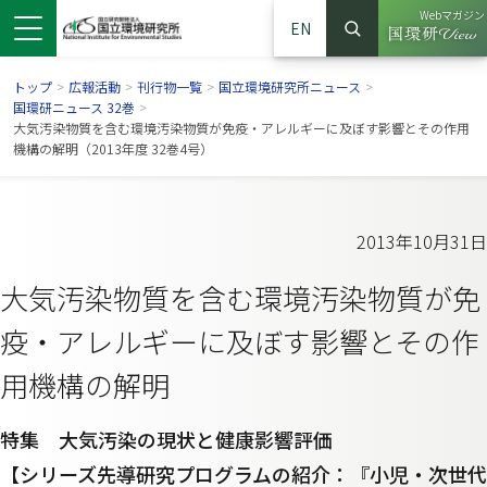
Webマガジン
EN
検索
（別ウイン
サイト内検索
トップ
>
広報活動
>
刊行物一覧
>
国立環境研究所ニュース
>
国環研ニュース 32巻
>
大気汚染物質を含む環境汚染物質が免疫・アレルギーに及ぼす影響とその作用
機構の解明（2013年度 32巻4号）
2013年10月31日
大気汚染物質を含む環境汚染物質が免
疫・アレルギーに及ぼす影響とその作
用機構の解明
ンドウで開きます）
ウインドウで開きます）
別ウインドウで開きます）
特集 大気汚染の現状と健康影響評価
【シリーズ先導研究プログラムの紹介：『小児・次世代