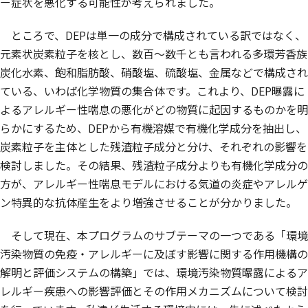
ー症状を悪化する可能性が考えられました。
ところで、DEPは単一の成分で構成されている訳ではなく、
元素状炭素粒子を核とし、数百～数千とも言われる多環芳香族
炭化水素、飽和脂肪酸、硝酸塩、硫酸塩、金属などで構成され
ている、いわば化学物質の集合体です。これより、DEP曝露に
よるアレルギー性喘息の悪化がどの物質に起因するものかを明
らかにするため、DEPから有機溶媒で有機化学成分を抽出し、
炭素粒子を主体とした残渣粒子成分と分け、それぞれの影響を
検討しました。その結果、残渣粒子成分よりも有機化学成分の
方が、アレルギー性喘息モデルにおける気道の炎症やアレルゲ
ン特異的な抗体産生をより増強させることが分かりました。
そして現在、本プログラムのサブテーマの一つである「環境
汚染物質の免疫・アレルギーに及ぼす影響に関する作用機構の
解明と評価システムの構築」では、環境汚染物質曝露によるア
レルギー疾患への影響評価とその作用メカニズムについて検討