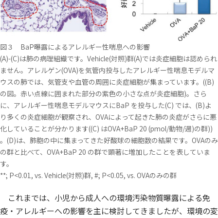
図３ BaP曝露によるアレルギー性喘息への影響
(A)-(C)は肺の病理組織です。Vehicle(対照)群(A)では炎症細胞は認められ
ません。アレルゲン(OVA)を気管内投与したアレルギー性喘息モデルマ
ウスの肺では、気管支や血管の周囲に炎症細胞が集まっています。((B)
の図。赤い点線に囲まれた部分の紫色の小さな点が炎症細胞)。さら
に、アレルギー性喘息モデルマウスにBaP を投与した(C) では、(B)よ
り多くの炎症細胞が観察され、OVAによって起きた肺の炎症がさらに悪
化していることが分かります((C) はOVA+BaP 20 (pmol/動物/週)の群))
。(D)は、肺胞の中に集まってきた好酸球の細胞数の結果です。OVAのみ
の群と比べて、OVA+BaP 20 の群で顕著に増加したことを表していま
す。
**; P<0.01, vs. Vehicle(対照)群, #; P<0.05, vs. OVAのみの群
これまでは、小児から成人への環境汚染物質曝露による免
疫・アレルギーへの影響を主に検討してきましたが、環境の変