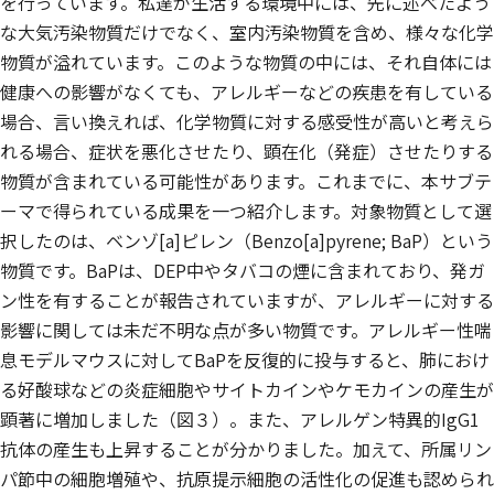
を行っています。私達が生活する環境中には、先に述べたよう
な大気汚染物質だけでなく、室内汚染物質を含め、様々な化学
物質が溢れています。このような物質の中には、それ自体には
健康への影響がなくても、アレルギーなどの疾患を有している
場合、言い換えれば、化学物質に対する感受性が高いと考えら
れる場合、症状を悪化させたり、顕在化（発症）させたりする
物質が含まれている可能性があります。これまでに、本サブテ
ーマで得られている成果を一つ紹介します。対象物質として選
択したのは、ベンゾ[a]ピレン（Benzo[a]pyrene; BaP）という
物質です。BaPは、DEP中やタバコの煙に含まれており、発ガ
ン性を有することが報告されていますが、アレルギーに対する
影響に関しては未だ不明な点が多い物質です。アレルギー性喘
息モデルマウスに対してBaPを反復的に投与すると、肺におけ
る好酸球などの炎症細胞やサイトカインやケモカインの産生が
顕著に増加しました（図３）。また、アレルゲン特異的IgG1
抗体の産生も上昇することが分かりました。加えて、所属リン
パ節中の細胞増殖や、抗原提示細胞の活性化の促進も認められ