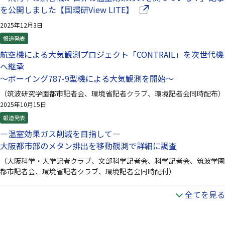
（別ウインドウで開きま
を公開しました【国環研View LITE】
2025年12月3日
報道発表
航空機による大気観測プロジェクト「CONTRAIL」を次世代機
へ継承
～ボーイング787-9型機による大気観測を開始～
（筑波研究学園都市記者会、環境省記者クラブ、環境記者会同時配布）
2025年10月15日
報道発表
—温室効果ガス削減を目指して—
大阪都市部のメタン排出を移動観測で詳細に調査
（大阪科学・大学記者クラブ、文部科学記者会、科学記者会、筑波学園
都市記者会、環境省記者クラブ、環境記者会同時配付）
全てを見る