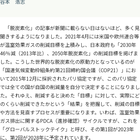
谷本 浩志
「脱炭素化」の記事が新聞に載らない日はないほど、多く見
聞きするようになりました。2021年4月には米国や欧州連合等
が温室効果ガスの削減目標を上積みし、日本政府も「2030年
46％減（2013年比）、2050年脱炭素化」の削減目標を掲げま
した。こうした世界的な脱炭素化の原動力となっているのが
「国連気候変動枠組条約第21回締約国会議（COP21）」にお
いて2015年12月に採択されたパリ協定ですが、このパリ協定
では全ての国が自国の削減量を自分で決定することになりまし
た。それゆえ、削減すると決めた「目標」に対して、実際にど
のくらい削減できたかという「結果」を把握して、削減の目標
や方法を見直すプロセスが重要になります。いわば、温室効果
ガス排出に関するPDCA（進捗確認）サイクルですが、これを
「グローバルストックテイク」と呼び、その第1回が2023年
に、第2回が2028年に予定されています。