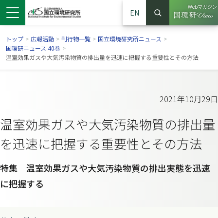
Webマガジン
EN
検索
（別ウイン
サイト内検索
トップ
>
広報活動
>
刊行物一覧
>
国立環境研究所ニュース
>
国環研ニュース 40巻
>
温室効果ガスや大気汚染物質の排出量を迅速に把握する重要性とその方法
2021年10月29日
温室効果ガスや大気汚染物質の排出量
を迅速に把握する重要性とその方法
特集 温室効果ガスや大気汚染物質の排出実態を迅速
ンドウで開きます）
ウインドウで開きます）
別ウインドウで開きます）
に把握する