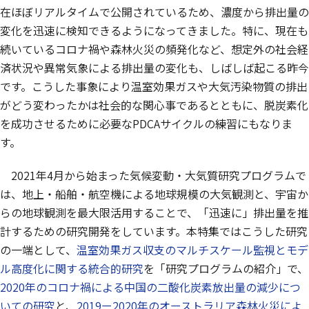
在ほぼリアルタイムで公開されているため、濃度から排出量の
変化を迅速に検知できるようになってきました。特に、現在も
続いているコロナ禍や森林火災の頻発化など、想定外の社会経
済状況や異常気象による排出量の変化も、しばしば起こる昨今
です。こうした事象により温室効果ガスや大気汚染物質の排出
がどう変わったかは社会的な関心事であるとともに、脱炭素化
を成功させるために必要なPDCAサイクルの練習にもなりま
す。
2021年4月から始まった気候変動・大気質研究プログラムで
は、地上・船舶・航空機による地球規模の大気観測と、宇宙か
らの地球観測を最大限活用することで、「迅速に」排出量を推
計するための研究開発をしています。本特集ではこうした研究
の一端として、
温室効果ガス収支のマルチスケール監視とモデ
ル高度化に関する統合的研究
を「研究プログラムの紹介」で、
2020年のコロナ禍による中国の二酸化炭素放出量の減少につ
いての研究
と、
2019ー2020年のオーストラリア森林火災によ