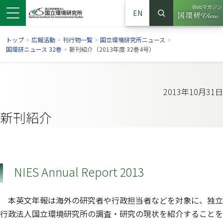
Webマガジン
EN
検索
（別ウイン
サイト内検索
トップ
>
広報活動
>
刊行物一覧
>
国立環境研究所ニュース
>
国環研ニュース 32巻
>
新刊紹介（2013年度 32巻4号）
2013年10月31日
新刊紹介
NIES Annual Report 2013
ンドウで開きます）
ウインドウで開きます）
別ウインドウで開きます）
本英文年報は海外の研究者や行政担当者などを対象に、独立
行政法人国立環境研究所の調査・研究の現状を紹介することを