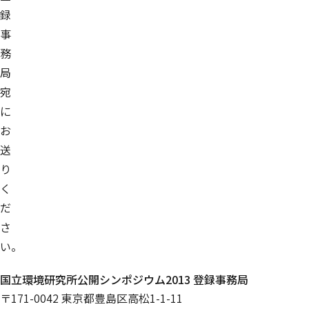
録
事
務
局
宛
に
お
送
り
く
だ
さ
い。
国立環境研究所公開シンポジウム2013 登録事務局
〒171-0042 東京都豊島区高松1-1-11