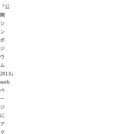
「公
開
シ
ン
ポ
ジ
ウ
ム
2013」
web
ペ
ー
ジ
に
ア
ク