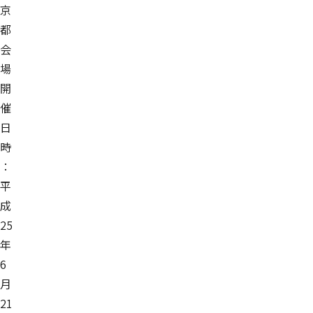
京
都
会
場
開
催
日
時
：
平
成
25
年
6
月
21