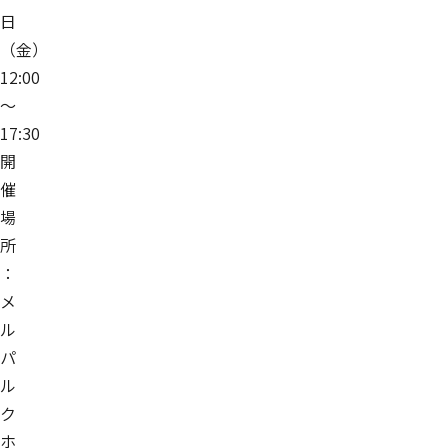
日
（金）
12:00
～
17:30
開
催
場
所
：
メ
ル
パ
ル
ク
ホ