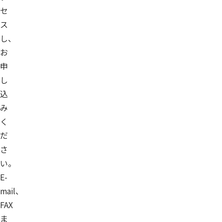
セ
ス
し、
お
申
し
込
み
く
だ
さ
い。
E-
mail、
FAX
ま