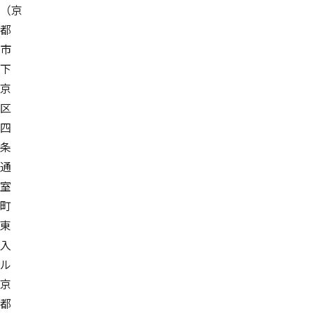
（京
都
市
下
京
区
四
条
通
室
町
東
入
ル
京
都