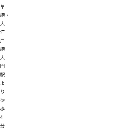
草
線・
大
江
戸
線
大
門
駅
よ
り
徒
歩
4
分