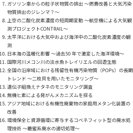
ガソリン車からの粒子状物質の排出 ～燃費改善と大気汚染
物質排出のジレンマ？～
上空の二酸化炭素濃度の短周期変動 ～航空機による大気観
測プロジェクトCONTRAIL～
太平洋における大気中および海洋中の二酸化炭素濃度の観
測
日本海の温暖化影響 ～過去50 年で激変した海洋環境～
国際河川メコン川の淡水魚トレイリエルの回遊生態
全国の沿岸域における残留性有機汚染物質（POPs）の長期
トレンド ～二枚貝を用いたモニタリング～
遺伝子組換えナタネのモニタリング調査
無機ヒ素による発がんメカニズムを探る
アジア地域における有機性廃棄物の家庭用メタン化装置の
改善
環境保全と資源循環に寄与するコベネフィット型の廃水処
理技術 ～糖蜜系廃水の適切処理～