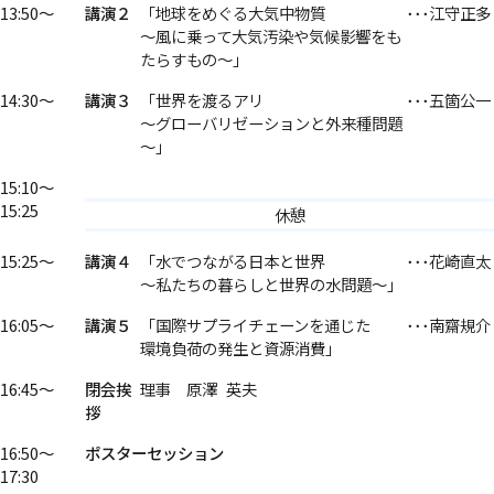
13:50～
講演２
「地球をめぐる大気中物質
･･･江守正多
～風に乗って大気汚染や気候影響をも
たらすもの～」
14:30～
講演３
「世界を渡るアリ
･･･五箇公一
～グローバリゼーションと外来種問題
～」
15:10～
15:25
休憩
15:25～
講演４
「水でつながる日本と世界
･･･花崎直太
～私たちの暮らしと世界の水問題～」
16:05～
講演５
「国際サプライチェーンを通じた
･･･南齋規介
環境負荷の発生と資源消費」
16:45～
閉会挨
理事
原澤
英夫
拶
16:50～
ポスターセッション
17:30