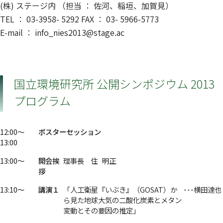
(株) ステージ内 （担当 ： 佐河、稲垣、加賀見）
TEL ： 03-3958- 5292 FAX ： 03- 5966-5773
E-mail ： info_nies2013@stage.ac
国立環境研究所 公開シンポジウム 2013
プログラム
12:00～
ポスターセッション
13:00
13:00～
開会挨
理事長
住
明正
拶
13:10～
講演１
「人工衛星『いぶき』（GOSAT）か
･･･横田達也
ら見た地球大気の二酸化炭素とメタン
変動とその要因の推定」