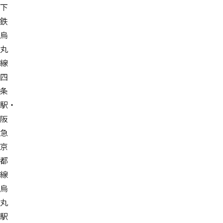
下
鉄
烏
丸
線
四
条
駅・
阪
急
京
都
線
烏
丸
駅