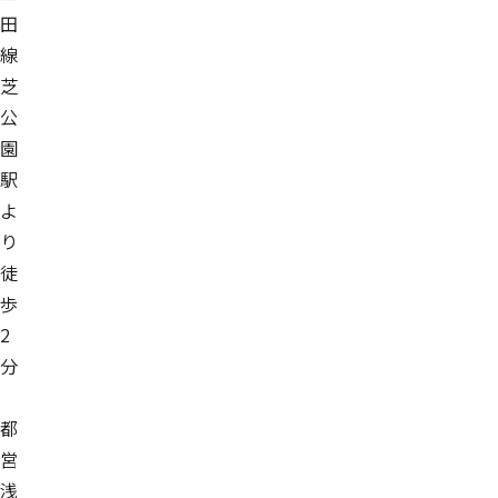
田
線
芝
公
園
駅
よ
り
徒
歩
2
分
都
営
浅