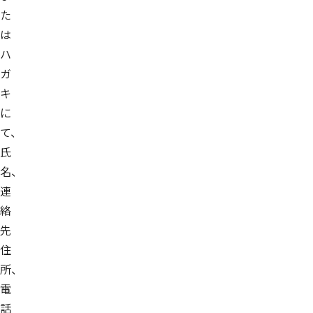
た
は
ハ
ガ
キ
に
て、
氏
名、
連
絡
先
住
所、
電
話