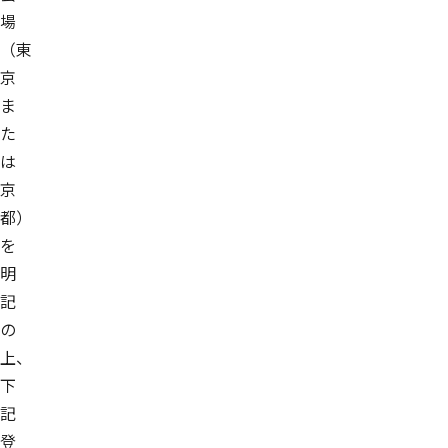
場
（東
京
ま
た
は
京
都）
を
明
記
の
上、
下
記
登