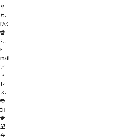
番
号、
FAX
番
号、
E-
mail
ア
ド
レ
ス、
参
加
希
望
会