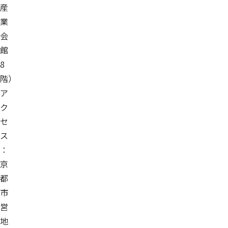
産
業
会
館
8
階）
ア
ク
セ
ス
：
京
都
市
営
地