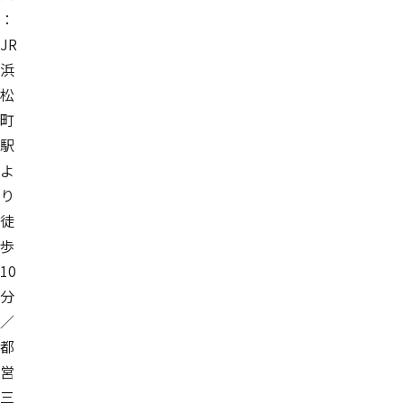
：
JR
浜
松
町
駅
よ
り
徒
歩
10
分
／
都
営
三