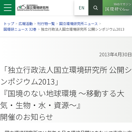
Webマガジン
EN
検索
（別ウイン
サイト内検索
トップ
>
広報活動
>
刊行物一覧
>
国立環境研究所ニュース
>
国環研ニュース 32巻
>
独立行政法人国立環境研究所 公開シンポジウム2013
2013年4月30日
「独立行政法人国立環境研究所 公開シ
ンポジウム2013」
『国境のない地球環境 ～移動する大
気・生物・水・資源～』
ンドウで開きます）
ウインドウで開きます）
別ウインドウで開きます）
開催のお知らせ