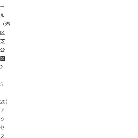
ー
ル
（港
区
芝
公
園
2
－
5
－
20）
ア
ク
セ
ス