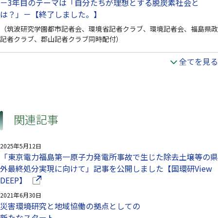
－3年目のテーマは「自分たちが理想とする脱炭素社会と
は？」－【終了しました。】
（筑波研究学園都市記者会、環境省記者クラブ、環境記者会、福島県政
記者クラブ、郡山記者クラブ同時配付）
全てを見る
関連記事
2025年5月12日
「東京電力福島第一原子力発電所事故で生じた除去土壌等の県
外最終処分実現に向けて」記事を公開しました【国環研View
（別ウインドウで開きます）
DEEP】
2021年6月30日
災害環境研究と地域協働の拠点としての
新たなスタート