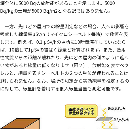
壌全体に5000 Bqの放射能があることを示します。5000
Bq/kgの土壌が5000 Bq/m2となる訳ではありません。
一方、先ほどの屋内での線量測定などの場合、人への影響を
考慮した線量率μSv/h（マイクロシーベルト毎時）で数値を表
します。例えば、0.1 μSv/hの場所に10時間滞在していたなら
ば、10倍して1μSvの被ばく線量と計算されます。また、放射
性物質からの距離が離れたり、先ほどの屋内の例のように遮へ
い物があると線量は低くなります（図２）。放射能を表すベク
レルと、線量を表すシーベルトの２つの単位が使われることは
避けられません。なお、場所の測定から実効線量を推定するの
に対して、線量計を着用する個人線量当量も測定可能です。