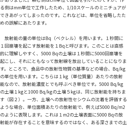
る側はmm単位で工作したため、1/10スケールのミニチュアが
できあがってしまったのです。これなどは、単位を省略したた
めの誤解にあたります。
放射能の量の単位はBq（ベクレル）を用います。１秒間に
１回崩壊を起こす放射能を１Bqと呼びます。このことは直感
的に理解しやすく、5000 Bqの土壌は１秒間に5000回崩壊を
起こし、それにともなって放射線を放出していることになりま
す。ところで、食品中の放射性物質の基準などの場合、Bq/kg
の単位を用います。こちらは１kg（単位質量）あたりの放射
能なので、放射能濃度とでも呼ぶべき単位です。5000 Bq/kg
の土壌１kgと1000 Bq/kgの土壌５kgは、同じ放射能を持ちま
す（図２）。一方、土壌への放射性セシウムの沈着を評価する
ような場合、単位面積あたりの放射能で、例えば5000 Bq/m2
のように表現します。これは１m2の土壌表面に5000 Bqの放
射能が存在することを意味するのではなく、ある深さまでの土