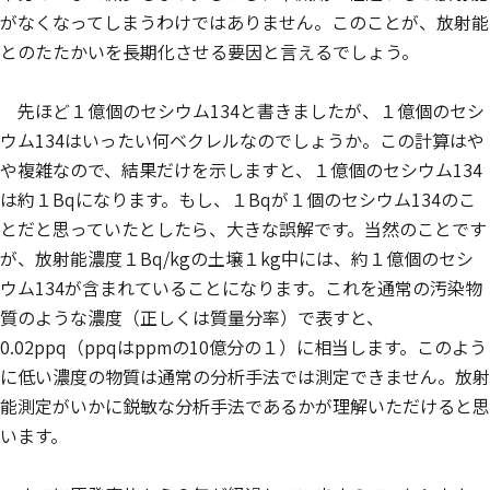
がなくなってしまうわけではありません。このことが、放射能
とのたたかいを長期化させる要因と言えるでしょう。
先ほど１億個のセシウム134と書きましたが、１億個のセシ
ウム134はいったい何ベクレルなのでしょうか。この計算はや
や複雑なので、結果だけを示しますと、１億個のセシウム134
は約１Bqになります。もし、１Bqが１個のセシウム134のこ
とだと思っていたとしたら、大きな誤解です。当然のことです
が、放射能濃度１Bq/kgの土壌１kg中には、約１億個のセシ
ウム134が含まれていることになります。これを通常の汚染物
質のような濃度（正しくは質量分率）で表すと、
0.02ppq（ppqはppmの10億分の１）に相当します。このよう
に低い濃度の物質は通常の分析手法では測定できません。放射
能測定がいかに鋭敏な分析手法であるかが理解いただけると思
います。