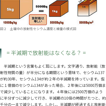
図２ 土壌中の放射性セシウム濃度と線量の模式図
= 半減期で放射能はなくなる？ =
半減期という言葉もよく耳にします。文字通り、放射能（放
射性物質の量）が半分になる期間という意味で、セシウム137
が約30年、セシウム134が約２年の半減期を持っています。仮
に１億個のセシウム134があった場合、２年後には5000万個ま
で減少していることになります。４年後には2500万個のよう
に半分ずつに減少して行き、半減期の10倍の時間がたつと、約
千分の一まで減少します。しかし、半減期が経過すると放射能