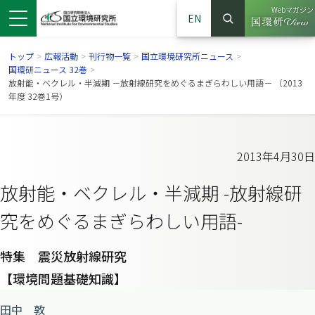
Webマガジン
EN
検索
（別ウイン
サイト内検索
トップ
>
広報活動
>
刊行物一覧
>
国立環境研究所ニュース
>
国環研ニュース 32巻
>
放射能・ベクレル・半減期 －放射線研究をめぐるまぎらわしい用語－ （2013
年度 32巻1号）
2013年4月30日
放射能・ベクレル・半減期 -放射線研
究をめぐるまぎらわしい用語-
ンドウで開きます）
ウインドウで開きます）
別ウインドウで開きます）
特集 震災放射線研究
【環境問題基礎知識】
田中 敦