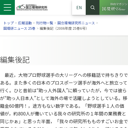
Webマガジン
EN
検索
（別ウイン
サイト内検索
トップ
>
広報活動
>
刊行物一覧
>
国立環境研究所ニュース
>
国環研ニュース 25巻
>
編集後記（2006年度 25巻6号）
編集後記
最近，大物プロ野球選手の大リーグへの移籍話で持ちきりで
ある。また多くの日本のプロスポーツ選手が海外へと旅立って
行く。ひと昔前は“助っ人外国人”に頼っていたが，今では彼ら
が“助っ人日本人”として海外の場で活躍しようとしている。移
ンドウで開きます）
ウインドウで開きます）
別ウインドウで開きます）
籍金60億円！，途方もない数字である。「野球選手１人の価
値が，約800人が働いている我々の研究所の１年間の業務費と
同じかぁ」と思った半面，「我々の研究所もものすごいお金で