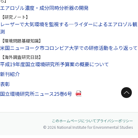
ら】
エアロゾル濃度・成分同時分析器の開発
【研究ノート】
レーザーで大気環境を監視する─ライダーによるエアロゾル観
測
【環境問題基礎知識】
米国ニューヨーク市コロンビア大学での研修活動をふり返って
【海外調査研究日誌】
平成19年度国立環境研究所予算案の概要について
新刊紹介
表彰
ページトップへ
（別ウインドウで開きます）
国立環境研究所ニュース25巻6号
このホームページについて
プライバシーポリシー
© 2026 National Institute for Environmental Studies