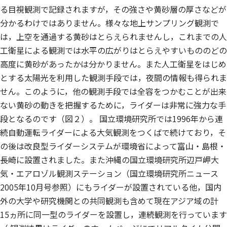
る目視観測で記録されますが，その強さや黄砂層の厚さなどが
分かるわけではありません。様々な地上サンプリング観測で
は，上空を通過する黄砂はとらえられませんし，これまでの人
工衛星による観測では水平の広がりはとらえやすいもののどの
高度に黄砂があったかは分かりません。また人工衛星をはじめ
とする太陽光を利用した観測手段では，夜間の情報も得られま
せん。このように，他の観測手段では全容をつかむことが出来
ない黄砂の動きを把握するために，ライダーは非常に強力な手
段となるのです（図２）。 国立環境研究所では1996年から連
続自動運転ライダーによる大気観測をつくばで続けており，そ
の後は改良型ライダーシステムが環境省によって富山・島根・
長崎に設置されました。また沖縄の国立環境研究所辺戸岬大
気・エアロゾル観測ステーション（国立環境研究所ニュース
2005年10月号参照）にもライダーが設置されている他，国内
外の大学や研究機関との共同観測も含めて現在アジア域の計
15ヵ所に同一型のライダーを設置し，連続観測を行っています