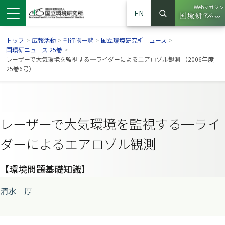
Webマガジン
EN
検索
（別ウイン
サイト内検索
トップ
>
広報活動
>
刊行物一覧
>
国立環境研究所ニュース
>
国環研ニュース 25巻
>
レーザーで大気環境を監視する─ライダーによるエアロゾル観測 （2006年度
25巻6号）
レーザーで大気環境を監視する─ライ
ダーによるエアロゾル観測
【環境問題基礎知識】
ンドウで開きます）
ウインドウで開きます）
別ウインドウで開きます）
清水 厚