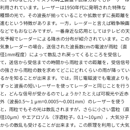
利用されています。レーザーは1950年代に発明された特殊な
種類の光で，その波長が揃っていることや拡散せずに長距離を
進むという特徴があります。一方，レーダーと言えば戦争映画
などでもおなじみですが，一番身近な応用としてはテレビの天
気予報でレーダーによる降水の分布が紹介されています。この
気象レーダーの場合，送信された波長数cmの電波が雨粒（直
径1mm程度）によって散乱され戻ってくるところを受信し
て，送信から受信までの時間から雨粒までの距離を，受信信号
の強さから雨粒の数を求めてどこにどれくらいの雨が降ってい
るかを知ることが出来ます。では，同じ電磁波でも電波よりも
ずっと波長の短いレーザーを使ってレーダーと同じことを行う
と，どんな信号が受かるのでしょうか? たとえば可視光や近赤
外（波長0.5～１μm=0.0005～0.001mm）のレーザーを使う
と，雨粒でもその光は散乱されますが，さらに小さい雲粒（直
径10μm）やエアロゾル（浮遊粒子，0.1～10μm），大気分子
からの散乱も受けることが出来ます。この原理を利用して大気