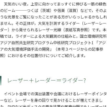
天気のいい夜，上空に向かってまっすぐに伸びる一筋の緑色
のビーム───つくば（茨城）や信楽（滋賀）などで，そのよ
うな光景をご覧になったことがある方がいらっしゃるかもしれ
ません。その正体が，大気を計測するライダー（レーザーレー
ダー）から発せられるレーザー光線（表紙写真参照）です。本
稿では，ライダーによる大気観測の仕組みと，国立環境研究所
アジア自然共生研究プログラム中核研究プロジェクト1 「アジ
アの大気環境評価手法の開発」（本号３ページからの記事参
照）におけるその位置付けについてご紹介します。
レーザー＋レーダー＝ライダー?
イベント会場での演出装置や会議におけるレーザーポインタ
ーなど，レーザーを身の回りで見かけることが増えてきまし
た。DVDなど光ディスクの再生装置や医療分野でもレーザーは