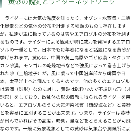
黄砂の観測とライダーネットワーク
ライダーには大気の温度を測ったり，オゾン・水蒸気・二酸
化炭素などの気体の分布を計測する種類のものも存在します
が，私達が主に扱っているのは雲やエアロゾルの分布を計測す
るものです。ライダーによる観測が特に威力を発揮するエアロ
ゾルの一種として，日本でも毎年春になると話題になる黄砂が
挙げられます。黄砂は，中国の黄土高原やゴビ砂漠・タクラマ
カン砂漠，モンゴルの乾燥地帯などで強風によって巻き上げら
れた砂（土壌粒子）が，風に乗って中国沿岸部から韓国や日
本，太平洋上へと飛んでくるものです。他の多くのエアロゾル
は液滴（球形）なのに対し，黄砂は砂粒なので不規則な形（非
球形）をしており，散乱体の形の情報も得られるライダーを用
いると，エアロゾルのうち大気汚染物質（硫酸塩など）と黄砂
とを容易に区別することが出来ます。つまり，ライダーは黄砂
が飛んでいればその高度，時刻，量などをとらえることが可能
なのです。一般に気象現象としての黄砂は気象台や測候所によ