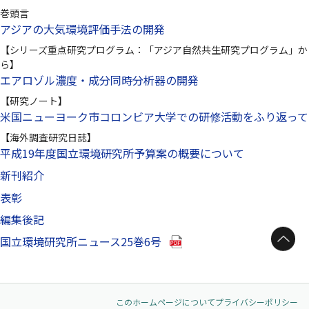
巻頭言
アジアの大気環境評価手法の開発
【シリーズ重点研究プログラム：「アジア自然共生研究プログラム」か
ら】
エアロゾル濃度・成分同時分析器の開発
【研究ノート】
米国ニューヨーク市コロンビア大学での研修活動をふり返って
【海外調査研究日誌】
平成19年度国立環境研究所予算案の概要について
新刊紹介
表彰
編集後記
ページトップへ
（別ウインドウで開きます）
国立環境研究所ニュース25巻6号
このホームページについて
プライバシーポリシー