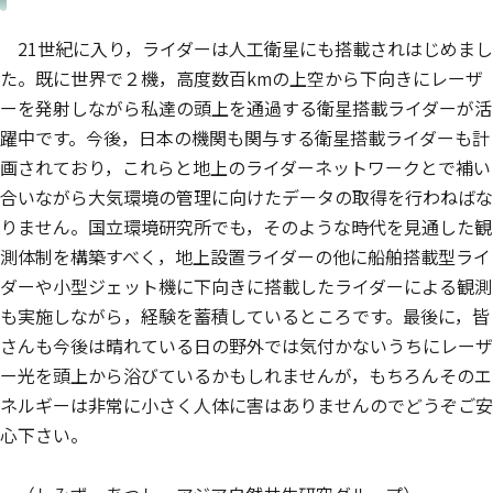
21世紀に入り，ライダーは人工衛星にも搭載されはじめまし
た。既に世界で２機，高度数百kmの上空から下向きにレーザ
ーを発射しながら私達の頭上を通過する衛星搭載ライダーが活
躍中です。今後，日本の機関も関与する衛星搭載ライダーも計
画されており，これらと地上のライダーネットワークとで補い
合いながら大気環境の管理に向けたデータの取得を行わねばな
りません。国立環境研究所でも，そのような時代を見通した観
測体制を構築すべく，地上設置ライダーの他に船舶搭載型ライ
ダーや小型ジェット機に下向きに搭載したライダーによる観測
も実施しながら，経験を蓄積しているところです。最後に，皆
さんも今後は晴れている日の野外では気付かないうちにレーザ
ー光を頭上から浴びているかもしれませんが，もちろんそのエ
ネルギーは非常に小さく人体に害はありませんのでどうぞご安
心下さい。