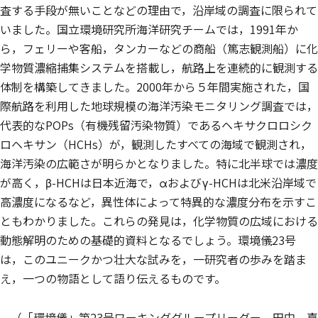
査する手段が無いことなどの理由で，沿岸域の調査に限られて
いました。国立環境研究所海洋研究チームでは，1991年か
ら，フェリーや客船，タンカーなどの商船（篤志観測船）に化
学物質濃縮捕集システムを搭載し，航路上を連続的に観測する
体制を構築してきました。2000年から５年間実施された，国
際航路を利用した地球規模の海洋汚染モニタリング調査では，
代表的なPOPs（有機残留汚染物質）であるヘキサクロロシク
ロヘキサン（HCHs）が，観測したすべての海域で観測され，
海洋汚染の広範さが明らかとなりました。特に北半球では濃度
が高く，β-HCHは日本近海で，αおよびγ-HCHは北米沿岸域で
高濃度になるなど，異性体によって特異的な濃度分布を示すこ
ともわかりました。これらの発見は，化学物質の広域における
動態解明のための基礎的資料となるでしょう。環境儀23号
は，このユニークかつ壮大な試みを，一研究者の歩みを踏ま
え，一つの物語として語り伝えるものです。
（「環境儀」第23号ワーキンググループリーダー 田中 嘉