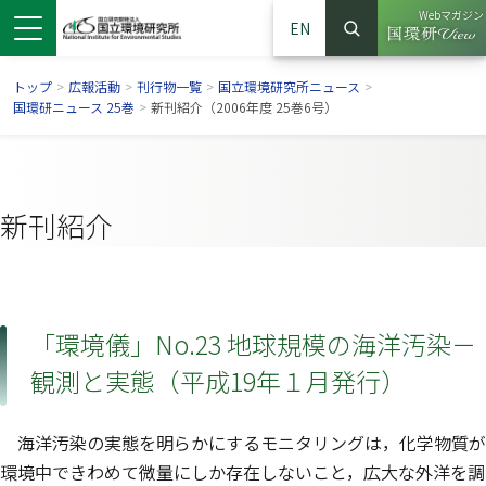
Webマガジン
EN
検索
（別ウイン
サイト内検索
トップ
>
広報活動
>
刊行物一覧
>
国立環境研究所ニュース
>
国環研ニュース 25巻
>
新刊紹介（2006年度 25巻6号）
新刊紹介
「環境儀」No.23 地球規模の海洋汚染－
観測と実態（平成19年１月発行）
ンドウで開きます）
ウインドウで開きます）
別ウインドウで開きます）
海洋汚染の実態を明らかにするモニタリングは，化学物質が
環境中できわめて微量にしか存在しないこと，広大な外洋を調