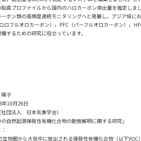
の鉛直プロファイルから国内のハロカーボン排出量を推定しま
カーボン類の高頻度連続モニタリングへと発展し，アジア域にお
クロロフルオロカーボン），PFC（パーフルオロカーボン），H
把握するための研究に役立っています。
 陽子
年10月26日
（社団法人 日本気象学会）
中の自然起源揮発性有機化合物の動態解明に関する研究」
と：
生物圏から大気中に放出される揮発性有機化合物（以下VOC