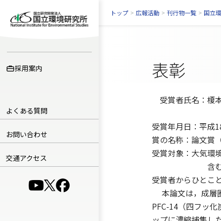
トップ
>
広報活動
>
刊行物一覧
>
国立
表彰
採用案内
受賞者氏名：榎本
よくある質問
（東洋大学）
受賞年月日：平成1
お問い合わせ
賞の名称：論文賞
受賞対象：大気環境
交通アクセス
含むハロカー
受賞者からひとこ
（別ウインドウで開きます）
（別ウインドウで開きます）
（別ウインドウで開きます）
本論文は，成層圏
PFC-14（四フ
ップに濃縮捕集した