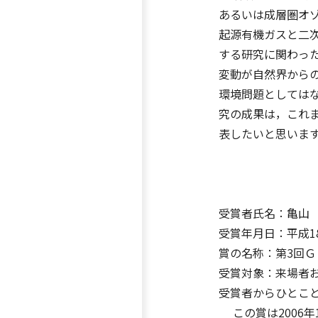
あるいは成層圏オ
起源有機ガスと二次
する研究に関わっ
変動が自然界から
環境問題としては
究の成果は，これ
表したいと思いま
受賞者氏名：亀山
受賞年月日：平成18
賞の名称：第3回
受賞対象：来場者
受賞者からひとこ
この賞は2006年