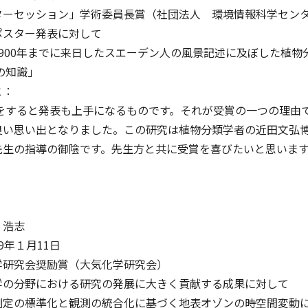
ターセッション」学術委員長賞（社団法人 環境情報科学セン
ポスター発表に対して
でに来日したスエーデン人の風景記述に及ぼした植物
識」
と：
すると発表も上手になるものです。それが受賞の一つの理由で
良い思い出となりました。この研究は植物分類学者の近田文弘
先生の指導の御陰です。先生方と共に受賞を喜びたいと思いま
 浩志
9年１月11日
学研究会奨励賞（大気化学研究会）
学の分野における研究の発展に大きく貢献する成果に対して
と観測の統合化に基づく地表オゾンの時空間変動