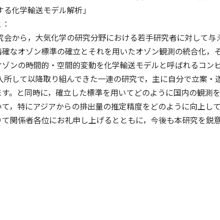
輸送モデル解析」
と：
会から，大気化学の研究分野における若手研究者に対して与
精確なオゾン標準の確立とそれを用いたオゾン観測の統合化，
オゾンの時間的・空間的変動を化学輸送モデルと呼ばれるコン
に入所して以降取り組んできた一連の研究で，主に自分で立案
ます。と同時に，確立した標準を用いてどのように国内の観測
いて，特にアジアからの排出量の推定精度をどのように向上し
りて関係者各位にお礼申し上げるとともに，今後も本研究を鋭