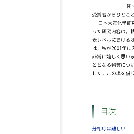
関する化学
受賞者からひとこ
日本大気化学研究
った研究内容は，
表レベルにおける
は，私が2001年
非常に嬉しく思い
ととなる物質につ
した。この場を借
目次
分相応は難しい