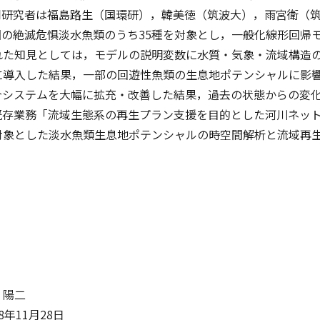
同研究者は福島路生（国環研），韓美徳（筑波大），雨宮衛（
国の絶滅危惧淡水魚類のうち35種を対象とし，一般化線形回帰
れた知見としては，モデルの説明変数に水質・気象・流域構造
に導入した結果，一部の回遊性魚類の生息地ポテンシャルに影
合システムを大幅に拡充・改善した結果，過去の状態からの変
存業務「流域生態系の再生プラン支援を目的とした河川ネットワー
対象とした淡水魚類生息地ポテンシャルの時空間解析と流域再
 陽二
年11月28日