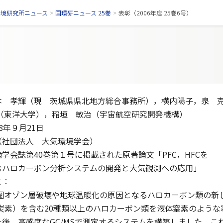
環境研究所ニュース
>
国環研ニュース 25巻
>
表彰（2006年度 25巻6号）
 孝輝（現 茨城県県北地方総合事務所），横内陽子，泉 
，稲垣 敏治（宇宙航空研究開発機構）
8年９月21日
（社団法人 大気環境学会）
学会誌第40巻第１号に掲載された原著論文「PFC，HFCを
ボン分析システムの開発と大気観測への応用」
と：
オゾン層破壊や地球温暖化の原因となるハロカーボン類の新し
ッ化炭素）を含む20種類以上のハロカーボン類を液体窒素のよう
後，高感度なGC/MSで測定するシステムを構築しました。