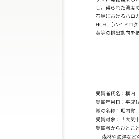
し，得られた濃度
石岬におけるハロ
HCFC（ハイドロ
黄等の排出動向を
受賞者氏名：横内
受賞年月日：平成18
賞の名称：堀内賞
受賞対象：「大気
受賞者からひとこ
森林や海洋などの