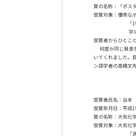
賞の名称：「ポス
受賞対象：優秀な
「1900年ま
学の知
受賞者からひとこ
何度か同じ発表を
いてくれました。
ン語学者の高橋文
受賞者氏名：谷本
受賞年月日：平成1
賞の名称：大気化
受賞対象：大気化
「測定の標準化