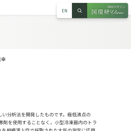
Webマガジン
EN
検索
（別ウインドウで
サイト内検索
克幸
い分析法を開発したものです。極低沸点の
な寒剤を使用することなく，小型冷凍器内のトラ
これを相模湾上空で採取された大気の測定に応用