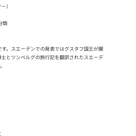
ター）
分類
す。スエーデンでの発表ではグスタフ国王が聞
博士とツンベルグの旅行記を翻訳されたスエーデ
す。
に