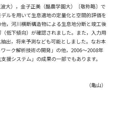
筑波大），金子正美（酪農学園大）〔敬称略〕で
モデルを用いて生息適地の定量化と空間的評価を
の他，河川横断構造物による生息地分断と竣工後
響（低下傾向）が確認されました。また，入力用
化抽出，将来予測なども可能としました。なお本
ク解析技術の開発」の他，2006～2008年
生支援システム」の成果の一部でもあります。
（亀山）