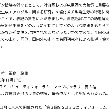
ゾン破壊物質などとして，対流圏および成層圏の大気質に重要な
生成エアロゾルに関する研究，b.塩化メチル発生源の特定に関
たことで，表記の賞をいただきました。自然起源VOCの動態解
のVOC発生量をどのように変動させてどのような結果をもたら
なかなか重要性を理解されてこなかった分野ですので，今回の
までの上司，同僚，国内外の多くの共同研究者による指導・協
す。
 哲，福島 路生
年11月17日
ＧＩＳコミュニティフォーラム マップギャラリー賞３位
および選考委員の投票の結果，優秀作品として認められたもの
と：
11月に東京で開催された「第３回GISコミュニティフォーラ