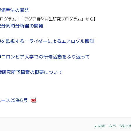
評価手法の開発
ログラム：「アジア自然共生研究プログラム」から】
成分同時分析器の開発
境を監視する─ライダーによるエアロゾル観測
市コロンビア大学での研修活動をふり返って
境研究所予算案の概要について
（別ウインドウで開きます）
ース25巻6号
このホームページにつ