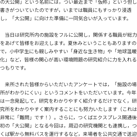
の大公開」という名前には，つい最近まで「仮称」という但し
書きがついていたのですが，いまでは職員にもすっかり浸透
し，「大公開」に向けた準備に一同気合いが入っています。
当日は研究所内の施設をフルに公開し，関係する職員が総力
をあげて皆様をお迎えします。夏休みということもありますの
で，小中学生にも親しみやすい「身近な生き物」や「地球温暖
化」など，皆様の関心が高い環境問題の研究紹介に力を入れる
つもりです。
来所された皆様からいただいたアンケートでは，「施設の場
所がわかりにくい」というコメントをいただいています。今年
は一念発起して，研究をわかりやすく紹介するだけでなく，研
究所をわかりやすく案内することにも努力いたします（これは
非常に「難問」です！）。さらに，つくばエクスプレス開通後
初の「大公開」となる今回は，周辺の研究機関とも連携し，つ
くば駅から無料バスを運行するなど，来場者を公共交通で送迎