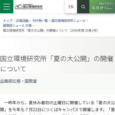
Webマガジン
EN
検索
（別ウイン
サイト内検索
トップ
>
広報活動
>
刊行物一覧
>
国立環境研究所ニュース
>
国環研ニュース 25巻
>
国立環境研究所「夏の大公開」の開催について（2006年度 25巻2号）
国立環境研究所「夏の大公開」の開催
について
企画部広報・国際室
ンドウで開きます）
ウインドウで開きます）
別ウインドウで開きます）
一昨年から，夏休み最初の土曜日に開催している「夏の大公
開」を今年も７月22日につくばキャンパスで開催します。「夏