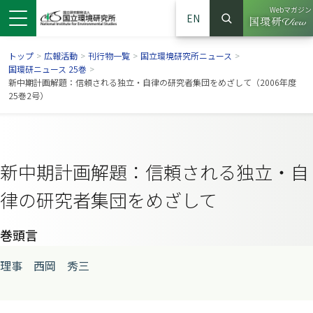
Webマガジン
EN
検索
（別ウイン
サイト内検索
トップ
>
広報活動
>
刊行物一覧
>
国立環境研究所ニュース
>
国環研ニュース 25巻
>
新中期計画解題：信頼される独立・自律の研究者集団をめざして（2006年度
25巻2号）
新中期計画解題：信頼される独立・自
律の研究者集団をめざして
巻頭言
ンドウで開きます）
ウインドウで開きます）
別ウインドウで開きます）
理事 西岡 秀三