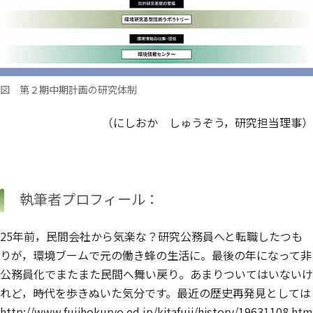
図 第２期中期計画の研究体制
（にしおか しゅうぞう，研究担当理事）
執筆者プロフィール：
25年前，民間会社から気楽な？研究公務員へと転職したつも
りが，環境ブームで元の働き蜂の生活に。最後の年になって非
公務員化でまたまた民間へ舞い戻り。あまりついてはいないけ
れど，時代を歩きぬいた気分です。最近の歴史再発見としては
http://www.fujihokuryo.ed.jp/kitafuji/history/19631108.htm