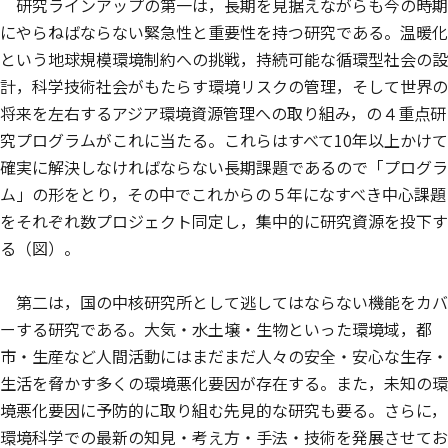
研究ラインアップの第一は，長期を見据えながらも今の時期
にやらねばならない緊急性と重要性を持つ研究である。温暖化
という地球規模環境制約への挑戦，持続可能な循環型社会の設
計，科学技術社会がもたらす環境リスクの管理，そして世界の
将来を左右するアジア環境資源管理への取り組み，の４重点研
究プログラムがこれに当たる。これらはすべて10年以上かけて
確実に解決しなければならない長期課題であるので「プログラ
ム」の形をとり，その中でこれからの５年になすべき中心課題
をそれぞれ数プロジェクト同定し，集中的に研究資源を投下す
る（図）。
第二は，国の中核研究所として逃してはならない機能をカバ
ーする研究である。大気・水土壌・生物といった環境域，都
市・生産など人間活動にはまだまだ人々の安全・安心な生存・
生活を脅かす多くの環境悪化要因が存在する。また，未知の環
境悪化要因に予防的に取り組む先見的な研究も要る。さらに，
環境科学での最新の知見・考え方・手法・技術を発展させてお