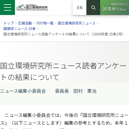
Webマガジン
EN
検索
（別ウイン
サイト内検索
トップ
>
広報活動
>
刊行物一覧
>
国立環境研究所ニュース
>
国環研ニュース 25巻
>
国立環境研究所ニュース読者アンケートの結果について（2006年度 25巻2号）
国立環境研究所ニュース読者アンケー
トの結果について
ニュース編集小委員会 委員長 田村 憲治
ンドウで開きます）
ウインドウで開きます）
別ウインドウで開きます）
ニュース編集小委員会では，今後の『国立環境研究所ニュー
ス』（以下ニュースとします）編集の参考とするため，本年１