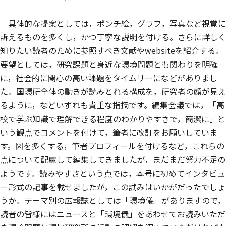
具体的な提案としては，ポンチ絵，グラフ，写真など視覚に
訴えるものを多くし，かつ丁寧な説明を付ける。さらに詳しく
知りたい読者のために参照すべき文献やwebsiteを紹介する。
要望としては，研究課題と身近な環境問題とも関わりを明確
に，社会的に関心の高い課題をタイムリーになどがありまし
た。国環研全体の動きが読みとれる構成を，研究者の顔が見え
るように，などいずれも貴重な指摘です。編集会議では，「高
校で学ぶ知識で理解できる程度のわかりやすさで，簡潔に」と
いう観点でコメントを付けて，筆者に改訂をお願いしていま
す。図を多くする，筆者プロフィールを付けるなど，これらの
点について配慮して編集してきましたが，まだまだ努力不足の
ようです。読みやすさという点では，本号に初めてインタビュ
ー形式の記事を載せましたが，この試みはいかがだったでしょ
うか。テーマ別の広報誌としては「環境儀」がありますので，
読者の皆様にはニュースと「環境儀」をあわせてお読みいただ