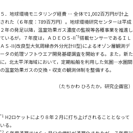
５．地球環境モニタリング経費 … 全体で1,002百万円が計上
された（６年度：789百万円）。地球環境研究センターは平成
２年の発足以降，温室効果ガス濃度の監視等各種事業を推進し
*5
ているが，７年度は，ＡＤＥＯＳ-II
搭載センサーであるＩＬ
ＡＳ-II(改良型大気周縁赤外分光計II型)によるオゾン層観測デ
ータの処理ソフトウエア開発基礎調査を開始する。また，新た
に，北太平洋海域において，定期船舶を利用した気圏—水圏間
の温室効果ガスの交換・収支の観測体制を整備する。
（たちかわ ひろたか，研究企画官）
*1
H2ロケットにより８年２月に打ち上げされることとなって
いる。
*2