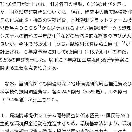
714.6億円が計上され，41.4億円の増額，6.1%の伸びを示し
た。国立環境研究所については，現在，建築中の新実験棟及び
その付属施設・機器の運転経費，地球観測プラットフォーム技
*1
術衛星ＡＤＥＯＳ
から送信されるオゾン層観測データの処理
*2
システムの借料の平年度化
などの当然増的な経費の伸びが大
*3
きいが，全体で76.5億円（うち，試験研究費は42.1億円）
が
計上され，６年度予算に対して6.6億円（同5.7億円）の増額，
9.5%の伸びを示した。以下に７年度国立環境研究所予算案に
関する主要な点を紹介する。
なお，当研究所とも関連の深い地球環境研究総合推進費及び
科学技術振興調整費は，各々24.5億円（6.5%増），185億円
（19.4%増）が計上された。
１．環境情報提供システム開発調査に係る経費 … 国民等の自
主的な環境保全活動を推進するため，環境基本法により，環境
に係る情報の収集・整備・提供が国の責務とされた。このた