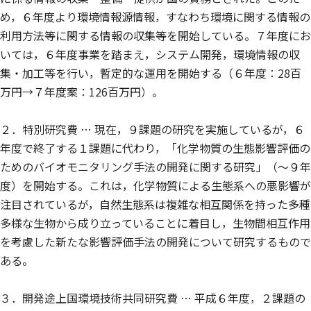
め，６年度より環境情報源情報，すなわち環境に関する情報の
利用方法等に関する情報の収集等を開始している。７年度にお
いては，６年度事業を踏まえ，システム開発，環境情報の収
集・加工等を行い，暫定的な運用を開始する（６年度：28百
万円→７年度案：126百万円）。
２．特別研究費 … 現在，９課題の研究を実施しているが，６
年度で終了する１課題に代わり，「化学物質の生態影響評価の
ためのバイオモニタリング手法の開発に関する研究」（〜９年
度）を開始する。これは，化学物質による生態系への悪影響が
注目されているが，自然生態系は複雑な相互関係を持った多種
多様な生物から成り立っていることに着目し，生物間相互作用
を考慮した新たな影響評価手法の開発について研究するもので
ある。
３．開発途上国環境技術共同研究費 … 平成６年度，２課題の