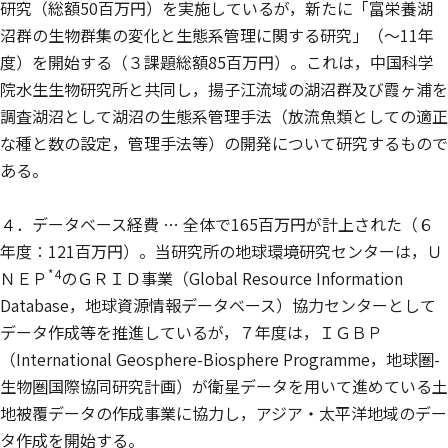
研究（総額50百万円）を実施しているが，新たに「富栄養湖
沼群の生物群集の変化と生態系管理に関する研究」（〜11年
度）を開始する（３課題総額85百万円）。これは，中国科学
院水生生物研究所と共同し，揚子江流域の湖沼群及び霞ヶ浦を
調査湖沼として湖沼の生態系管理手法（放流魚類としての適正
な種と数の設定，管理手法等）の開発について研究するもので
ある。
４．データベース経費 … 全体で165百万円が計上された（６
年度：121百万円）。当研究所の地球環境研究センターは，Ｕ
*4
ＮＥＰ
のＧＲＩＤ事業（Global Resource Information
Database，地球資源情報データベース）協力センターとして
データ作成等を推進しているが，７年度は，ＩＧＢＰ
（International Geosphere-Biosphere Programme，地球圏-
生物圏国際協同研究計画）が衛星データを用いて進めている土
地被覆データの作成事業に協力し，アジア・太平洋地域のデー
タ作成を開始する。