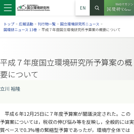
Webマガジン
EN
検索
（別ウイン
サイト内検索
トップ
>
広報活動
>
刊行物一覧
>
国立環境研究所ニュース
>
国環研ニュース 13巻
>
平成７年度国立環境研究所予算案の概要について
平成７年度国立環境研究所予算案の概
要について
立川 裕隆
ンドウで開きます）
ウインドウで開きます）
別ウインドウで開きます）
平成６年12月25日に７年度予算案が閣議決定された。この
予算案については，税収の伸び悩み等を反映し，全般的には実
質ベースで0.3%増の緊縮型予算であったが，環境庁全体では