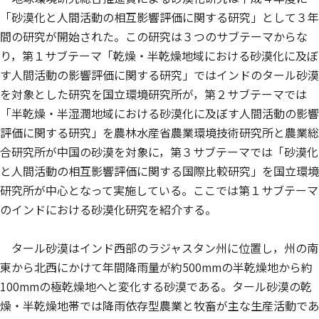
「砂漠化と人間活動の相互影響評価に関する研究」として３年
間の研究が開始された。この研究は３つのサブテーマからな
り，第１サブテーマ「乾燥・半乾燥地域における砂漠化に及ぼ
す人間活動の影響評価に関する研究」ではインドのタール砂漠
を対象とした研究を国立環境研究所が，第２サブテーマでは
「半乾燥・半湿潤地域における砂漠化に及ぼす人間活動の影響
評価に関する研究」を農林水産省農業環境技術研究所と農業総
合研究所が中国の砂漠を対象に，第３サブテーマでは「砂漠化
と人間活動の相互影響評価に関する国際比較研究」を国立環境
研究所が中心となって実施している。ここでは第１サブテーマ
のインドにおける砂漠化研究を紹介する。
タール砂漠はインド西部のラジャスタン州に位置し，州の南
東から北西にかけて年間降雨量が約500mmの半乾燥地から約
100mmの極乾燥地へと変化する砂漠である。タール砂漠の乾
燥・半乾燥地帯では降雨依存型農業と牧畜が主な生産活動であ