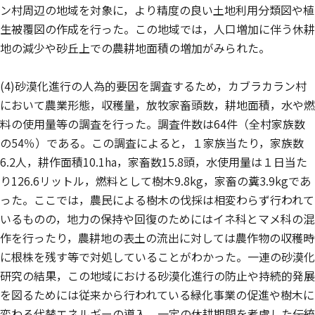
ン村周辺の地域を対象に，より精度の良い土地利用分類図や植
生被覆図の作成を行った。この地域では，人口増加に伴う休耕
地の減少や砂丘上での農耕地面積の増加がみられた。
(4)砂漠化進行の人為的要因を調査するため，カブラカラン村
において農業形態，収穫量，放牧家畜頭数，耕地面積，水や燃
料の使用量等の調査を行った。調査件数は64件（全村家族数
の54％）である。この調査によると，１家族当たり，家族数
6.2人，耕作面積10.1ha，家畜数15.8頭，水使用量は１日当た
り126.6リットル，燃料として樹木9.8kg，家畜の糞3.9kgであ
った。ここでは，農民による樹木の伐採は相変わらず行われて
いるものの，地力の保持や回復のためにはイネ科とマメ科の混
作を行ったり，農耕地の表土の流出に対しては農作物の収穫時
に根株を残す等で対処していることがわかった。一連の砂漠化
研究の結果，この地域における砂漠化進行の防止や持続的発展
を図るためには従来から行われている緑化事業の促進や樹木に
変わる代替エネルギーの導入，一定の休耕期間を考慮した伝統