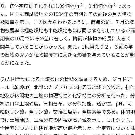
2
2
り，個体密度はそれぞれ11.09個体/m
，0.48個体/m
であっ
た。図１に両試験地での1994年の雨期とその前後の月の植物
被覆率を示す。この図からわかるように，雨期の前，７月の植
物被覆率は極乾燥地も半乾燥地もほぼ同じ値を示しているが雨
期後の10月ではその差は著しく，降雨が植物の成長に大きく
関与していることがわかった。また，1ha当たり２，３頭の羊
の放牧の違いが植物被覆率に大きな影響を与えていることが明
らかになった。
(2)人間活動による土壌劣化の状態を調査するため，ジョドプ
ール（乾燥地）北部のカブラカラン村周辺地域で放牧地，耕作
地及び休閑地の土壌の物理特性と化学特性の分析を行った。分
析項目は土壌硬度，三相分布，水分保持能，透水性，pH，可
給態リン酸，全リン酸，交換性塩基，全炭素等である。休閑地
では土壌硬度，三相分布の固相が高い値を示し，カルシウム，
全炭素については耕作地が高い値を示した。全窒素については