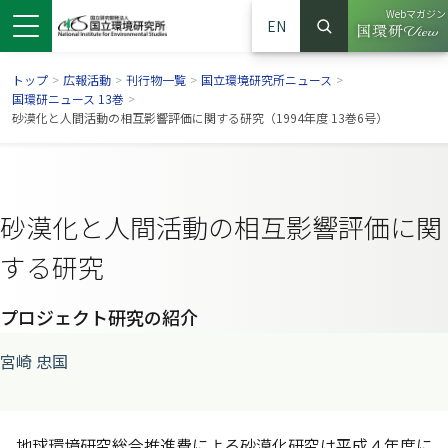
Webマガジン
EN
検索
（別ウイン
サイト内検索
トップ
>
広報活動
>
刊行物一覧
>
国立環境研究所ニュース
>
国環研ニュース 13巻
>
砂漠化と人間活動の相互影響評価に関する研究（1994年度 13巻6号）
砂漠化と人間活動の相互影響評価に関
する研究
プロジェクト研究の紹介
ンドウで開きます）
ウインドウで開きます）
別ウインドウで開きます）
宮崎 忠国
地球環境研究総合推進費による砂漠化研究は平成４年度に