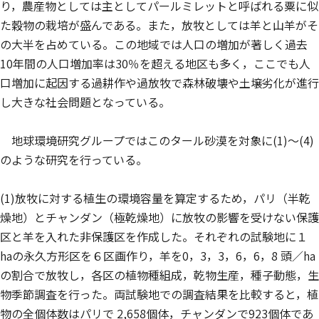
り，農産物としては主としてパールミレットと呼ばれる粟に似
た穀物の栽培が盛んである。また，放牧としては羊と山羊がそ
の大半を占めている。この地域では人口の増加が著しく過去
10年間の人口増加率は30％を超える地区も多く，ここでも人
口増加に起因する過耕作や過放牧で森林破壊や土壌劣化が進行
し大きな社会問題となっている。
地球環境研究グループではこのタール砂漠を対象に(1)〜(4)
のような研究を行っている。
(1)放牧に対する植生の環境容量を算定するため，パリ（半乾
燥地）とチャンダン（極乾燥地）に放牧の影響を受けない保護
区と羊を入れた非保護区を作成した。それぞれの試験地に１
haの永久方形区を６区画作り，羊を0，3，3，6，6，8 頭／ha
の割合で放牧し，各区の植物種組成，乾物生産，種子動態，生
物季節調査を行った。両試験地での調査結果を比較すると，植
物の全個体数はパリで 2,658個体，チャンダンで923個体であ