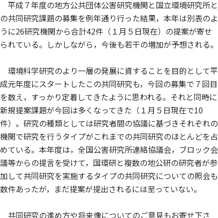
平成７年度の地方公共団体公害研究機関と国立環境研究所と
の共同研究課題の募集を例年通り行った結果，本年は別表のよ
うに26研究機関から合計42件（１月５日現在）の提案が寄せ
られている。しかしながら，今後も若干の増加が予想される。
環境科学研究のより一層の発展に資することを目的として平
成元年度にスタートしたこの共同研究も，今回の募集で７回目
を数え，すっかり定着してきたように思われる。それと同時に
新規提案課題が今回は多くなってきた（１月５日現在で10
件）。研究の種類としては研究者間の協議に基づきそれぞれの
機関で研究を行うタイプがこれまでの共同研究のほとんどを占
めている。本年度は，全国公害研究所連絡協議会，ブロック会
議等からの提言を受けて，国環研と複数の地公研の研究者が参
加して共同研究を実施するタイプの共同研究についての照会も
数件あったが，まだ提案が提出されるには至っていない。
共同研究の進め方や将来像についてのご意見もお寄せ下さ