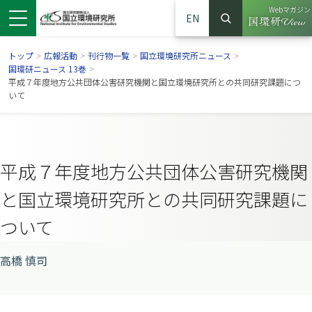
Webマガジン
EN
検索
（別ウイン
サイト内検索
トップ
>
広報活動
>
刊行物一覧
>
国立環境研究所ニュース
>
国環研ニュース 13巻
>
平成７年度地方公共団体公害研究機関と国立環境研究所との共同研究課題につ
いて
平成７年度地方公共団体公害研究機関
と国立環境研究所との共同研究課題に
ついて
ンドウで開きます）
ウインドウで開きます）
別ウインドウで開きます）
高橋 慎司