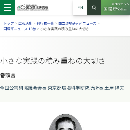
Webマガジン
EN
検索
（別ウイン
サイト内検索
トップ
>
広報活動
>
刊行物一覧
>
国立環境研究所ニュース
>
国環研ニュース 13巻
>
小さな実践の積み重ねの大切さ
小さな実践の積み重ねの大切さ
巻頭言
全国公害研協議会会長 東京都環境科学研究所所長 土屋 隆夫
ンドウで開きます）
ウインドウで開きます）
別ウインドウで開きます）