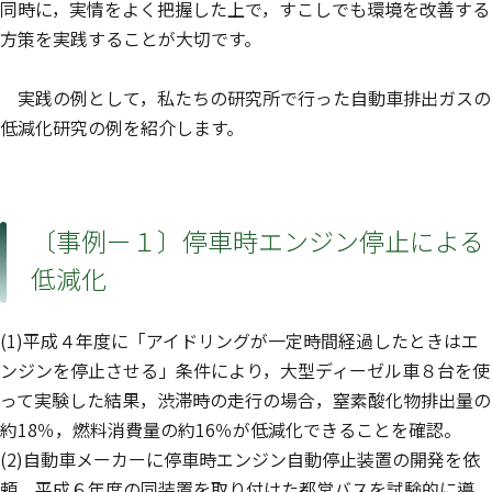
同時に，実情をよく把握した上で，すこしでも環境を改善する
方策を実践することが大切です。
実践の例として，私たちの研究所で行った自動車排出ガスの
低減化研究の例を紹介します。
〔事例ー１〕停車時エンジン停止による
低減化
(1)平成４年度に「アイドリングが一定時間経過したときはエ
ンジンを停止させる」条件により，大型ディーゼル車８台を使
って実験した結果，渋滞時の走行の場合，窒素酸化物排出量の
約18％，燃料消費量の約16％が低減化できることを確認。
(2)自動車メーカーに停車時エンジン自動停止装置の開発を依
頼，平成６年度の同装置を取り付けた都営バスを試験的に導