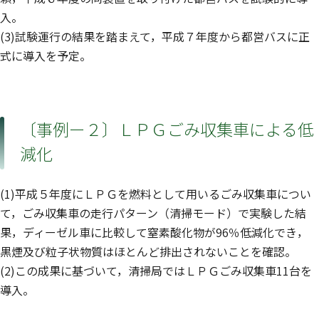
入。
(3)試験運行の結果を踏まえて，平成７年度から都営バスに正
式に導入を予定。
〔事例ー２〕ＬＰＧごみ収集車による低
減化
(1)平成５年度にＬＰＧを燃料として用いるごみ収集車につい
て，ごみ収集車の走行パターン（清掃モード）で実験した結
果，ディーゼル車に比較して窒素酸化物が96％低減化でき，
黒煙及び粒子状物質はほとんど排出されないことを確認。
(2)この成果に基づいて，清掃局ではＬＰＧごみ収集車11台を
導入。