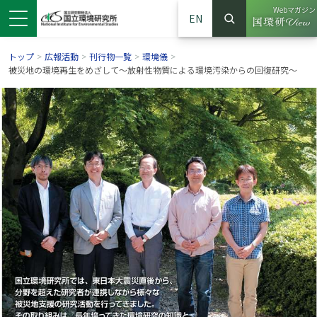
Webマガジン
EN
検索
（別ウイン
サイト内検索
トップ
>
広報活動
>
刊行物一覧
>
環境儀
>
被災地の環境再生をめざして～放射性物質による環境汚染からの回復研究～
ンドウで開きます）
ウインドウで開きます）
別ウインドウで開きます）