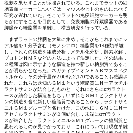
役割を果たすことが示唆されている。これまでラットの細
胞表面マーカーについては、マウスやヒトのものに比べて
研究が遅れていた。そこでラットの免疫細胞マーカーを明
らかにすることを目的として、免疫細胞の貯蔵臓器である
脾臓から糖脂質を単離し，構造研究を行っている。
まずラットの脾臓を大量に集め，そこからこれまでにシ
アル酸を１分子含む（モノシアロ）糖脂質を14種類単離
し，それらの構造を組成分析，メチル化分析，酵素水解，
プロトンＮＭＲなどの方法によって決定した。その結果，
２種類は図に示すような構造を持つ新しい糖脂質であるこ
とが明らかとなった。ネガティブイオンＦＡＢマススペク
トルから，その分子量が2,008と2,170であることも確認さ
れた。これらは既知のＧＭ１という糖脂質にＮーアセチル
ラクトサミンが結合したものと，それにさらにαガラクト
ースが結合した構造をもち，いずれもＧＭ１とラクトサミ
ンの構造を含む新しい糖脂質であることから，ラクトサミ
ニルＧＭ１グループと名付けた。この他に，ＧＭ１にＮー
アセチルラクトサミンが２個結合し，末端にαガラクトー
スが結合した，ラクトサミニルＧＭ１グループの糖脂質と
思われるものが見つかっており，これについては現在単離
を進めている。ラクトサミニルＧＭ１グループは他の組織