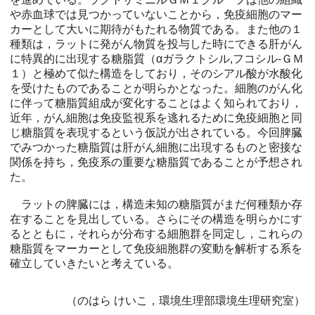
や赤血球では見つかっていないことから，免疫細胞のマー
カーとして大いに期待がもたれる物質である。また他の１
種類は，ラットに発がん物質を投与した時にできる肝がん
に特異的に出現する糖脂質（αガラクトシル,フコシル-ＧＭ
１）と極めて似た構造をしており，そのシアル酸が水酸化
を受けたものであることが明らかとなった。細胞のがん化
に伴って糖脂質組成が変化することはよく知られており，
近年，がん細胞は免疫監視系を逃れるために免疫細胞と同
じ糖脂質を表現するという仮説が出されている。今回脾臓
でみつかった糖脂質は肝がん細胞に出現するものと密接な
関係を持ち，免疫系の重要な糖脂質であることが予想され
た。
ラットの脾臓には，構造未知の糖脂質がまだ何種類か存
在することを見出している。さらにその構造を明らかにす
るとともに，それらが分布する細胞群を同定し，これらの
糖脂質をマーカーとして免疫細胞群の変動を解析する系を
確立していきたいと考えている。
（のはら けいこ，環境生理部環境生理研究室）