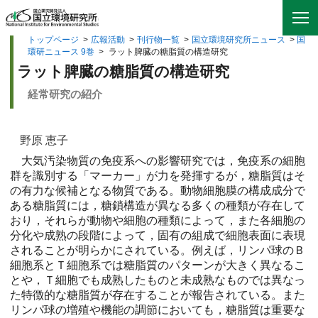
トップページ
>
広報活動
>
刊行物一覧
>
国立環境研究所ニュース
>
国
環研ニュース 9巻
>
ラット脾臓の糖脂質の構造研究
ラット脾臓の糖脂質の構造研究
経常研究の紹介
野原 恵子
大気汚染物質の免疫系への影響研究では，免疫系の細胞
群を識別する「マーカー」が力を発揮するが，糖脂質はそ
の有力な候補となる物質である。動物細胞膜の構成成分で
ある糖脂質には，糖鎖構造が異なる多くの種類が存在して
おり，それらが動物や細胞の種類によって，また各細胞の
分化や成熟の段階によって，固有の組成で細胞表面に表現
されることが明らかにされている。例えば，リンパ球のＢ
細胞系とＴ細胞系では糖脂質のパターンが大きく異なるこ
とや，Ｔ細胞でも成熟したものと未成熟なものでは異なっ
た特徴的な糖脂質が存在することが報告されている。また
リンパ球の増殖や機能の調節においても，糖脂質は重要な