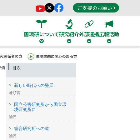
ご支援のお願い
国環研について
研究紹介
外部連携
広報活動
目次
評価
新しい時代への発展
巻頭言
国立公害研究所から国立環
境研究所に
論評
総合研究所への道
論評