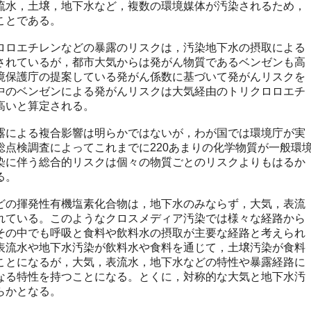
流水，土壌，地下水など，複数の環境媒体が汚染されるため，
ことである。
ロエチレンなどの暴露のリスクは，汚染地下水の摂取による
されているが，都市大気からは発がん物質であるベンゼンも高
境保護庁の提案している発がん係数に基づいて発がんリスクを
中のベンゼンによる発がんリスクは大気経由のトリクロロエチ
高いと算定される。
による複合影響は明らかではないが，わが国では環境庁が実
総点検調査によってこれまでに220あまりの化学物質が一般環
染に伴う総合的リスクは個々の物質ごとのリスクよりもはるか
る。
の揮発性有機塩素化合物は，地下水のみならず，大気，表流
れている。このようなクロスメディア汚染では様々な経路から
その中でも呼吸と食料や飲料水の摂取が主要な経路と考えられ
表流水や地下水汚染が飲料水や食料を通じて，土壌汚染が食料
ことになるが，大気，表流水，地下水などの特性や暴露経路に
なる特性を持つことになる。とくに，対称的な大気と地下水汚
らかとなる。