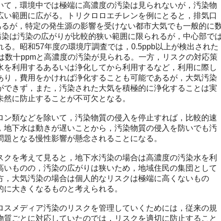
て，環境中では極端に高濃度の汚染は見られないが，汚染物
広い範囲に広がる。トリクロロエチレンを例にとると，排気口
であるが，特定の発生源の影響を受けない都市大気でも一般的に
水汚染は汚染の広がりが比較的狭い範囲に限られるが，中心部で
る。昭和57年度の環境庁調査では，0.5ppb以上が検出された
は数十ppmと高濃度の汚染が見られる。一方，リスクの対応策
水を利用するあるいは浄化してから利用するなど，利用に際し
あり，費用をかければ浄化することも可能であるが，大気汚染
ができず，また，汚染された大気を積極的に浄化することは実
未然に防止することが不可欠となる。
ン類などを除いて，汚染物質の侵入を停止すれば，比較的速
，地下水は動きが遅いことから，汚染物質の侵入を防いでも汚
問題となる慢性影響が懸念されることになる。
クを考えて見ると，地下水汚染の場合は高濃度の汚染水を利
高いものの，汚染の広がりは狭いため，地域住民の集団として
方，大気汚染の場合は個人的なリスクは極端に高くないもの
的に大きくなるものと考えられる。
スメディア汚染のリスクを管理していくためには，従来の規
物質ごとに対応していたのでは，リスクを適切に防止すること