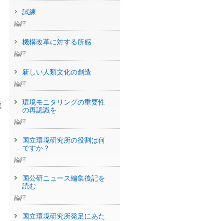
試練
論評
機構改革に対する所感
論評
新しい人類文化の創造
論評
環境モニタリングの重要性
境
の再認識を
論評
国立環境研究所の役割は何
ですか？
論評
国公研ニュース編集後記を
読む
論評
国立環境研究所発足にあた