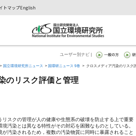
イトマップ
English
ユーザー別ナビ |
>
国立環境研究所ニュース
>
国環研ニュース 9巻
>
クロスメディア汚染のリスク
染のリスク評価と管理
リスクの管理が人の健康や生態系の破壊を防止する上で重要
環境汚染とは異なる特性がその対応を困難なものとしている。
境が汚染されるため，複数の汚染物質に同時に暴露されること