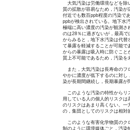
大気汚染は労働環境などを除い
質の拡散が容易なため，汚染が
付近でも数百ppb程度の汚染
ppbが検出されている。地下
極端に高い濃度の汚染が観測され
のは28％に過ぎないが，最高で
からみると，地下水汚染は代替
て暴露を軽減することが可能で
からの暴露は吸入時に防ぐこと
質上不可能であるため，汚染を
また，大気汚染は長寿命のフロ
やかに濃度が低下するのに対し
染が長期間継続し，長期暴露が
このような汚染の特性からリス
用している人の個人的リスクは
のリスクはあまり高くない。一
の，集団としてのリスクは相対
このような有害化学物質のクロ
制のように環境媒体ごと，汚染