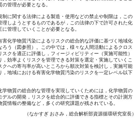
質の管理が必要となる。
制に関する法律による製造・使用などの禁止や制限は，この
管理しようとするものであるが，この法律の下で許可された化
正に管理していくことが必要となる。
害化学物質汚染によるリスクの総合的な評価に基づく地域化
なろう（図参照）。この中では，様々な人間活動によるクロス
リスクを適正に評価し，フィージィビリティー（実施可能性）
り，効率よくリスクを管理できる対策を選定・実施していくこ
スクへの寄与率が高いところから順次対策を検討し，実施可能
り，地域における有害化学物質汚染のリスクを一定レベル以下
学物質の総合的な管理を実現していくためには，化学物質の
モデルの開発，リスクを総合的に評価できる指標とその計測方
物質情報の整備など，多くの研究課題が残されている。
（なかすぎ おさみ，総合解析部資源循環研究室長