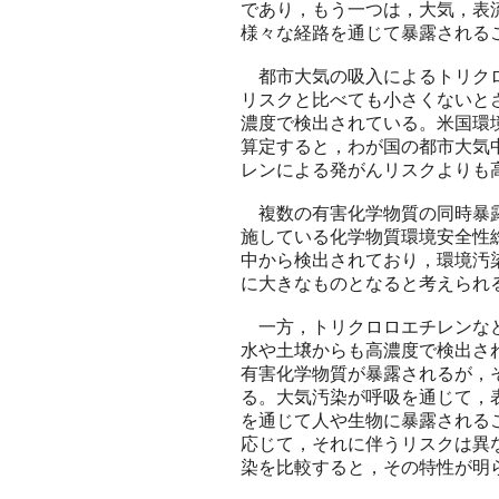
であり，もう一つは，大気，表
様々な経路を通じて暴露される
都市大気の吸入によるトリクロ
リスクと比べても小さくないと
濃度で検出されている。米国環
算定すると，わが国の都市大気
レンによる発がんリスクよりも
複数の有害化学物質の同時暴露
施している化学物質環境安全性
中から検出されており，環境汚
に大きなものとなると考えられ
一方，トリクロロエチレンなど
水や土壌からも高濃度で検出さ
有害化学物質が暴露されるが，
る。大気汚染が呼吸を通じて，
を通じて人や生物に暴露される
応じて，それに伴うリスクは異
染を比較すると，その特性が明