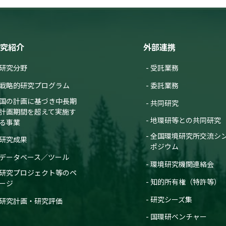
究紹介
外部連携
研究分野
受託業務
戦略的研究プログラム
委託業務
国の計画に基づき中長期
共同研究
計画期間を超えて実施す
地環研等との共同研究
る事業
全国環境研究所交流シ
研究成果
ポジウム
データベース／ツール
環境研究機関連絡会
研究プロジェクト等のペ
知的所有権（特許等）
ージ
研究シーズ集
研究計画・研究評価
国環研ベンチャー