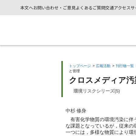
本文へ
お問い合わせ・ご意見
よくあるご質問
交通アクセス
サ
トップページ
>
広報活動
>
刊行物一覧
と管理
クロスメディア汚
環境リスクシリーズ(5)
中杉 修身
有害化学物質の環境汚染に伴う
な課題となっているが，従来の
一つには，多様な物質により環