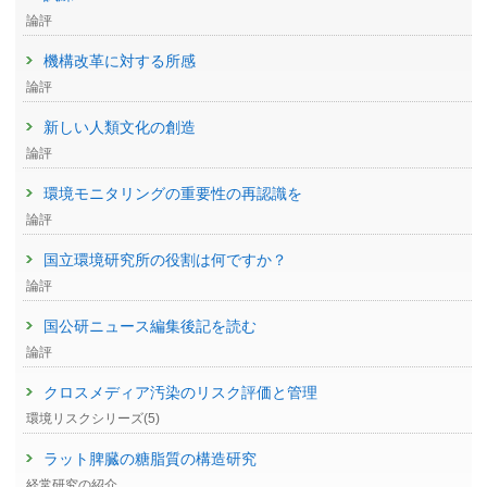
論評
機構改革に対する所感
論評
新しい人類文化の創造
論評
環境モニタリングの重要性の再認識を
論評
国立環境研究所の役割は何ですか？
論評
国公研ニュース編集後記を読む
論評
クロスメディア汚染のリスク評価と管理
環境リスクシリーズ(5)
ラット脾臓の糖脂質の構造研究
経常研究の紹介