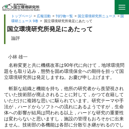
トップページ
>
広報活動
>
刊行物一覧
>
国立環境研究所ニュース
>
国
環研ニュース 9巻
>
国立環境研究所発足にあたって
国立環境研究所発足にあたって
論評
小林 雄一
名称変更と共に機構改革は90年代に向けて，地球環境問
題をも取り込み，態勢を固め環境保全への期待を担って国
立環境研究所は発足しますね。お慶び申し上げます。
斬新な組織と機能を持ち，他所の研究者から羨望視され
ていた技術部が廃止されることに対して，かつて在籍して
いただけに複雑な思いに駆られています。研究テーマや手
法が，ハードからソフトへの流れにあるようですが，生命
体への影響が結局は問われる以上，ハードな研究の重要性
は変わらないと思いますし，施設の管理もおろそかに出来
ません。技術部の各機能は各部に分散引き継がれるのでし