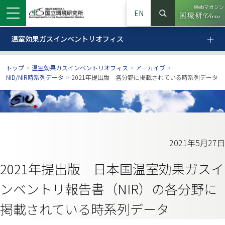
Webマガジン
EN
検索
（別ウイン
サイト内検索
温室効果ガスインベントリオフィス
温室効果ガスインベントリオフィス
トップ
>
温室効果ガスインベントリオフィス
>
アーカイブ
>
NID/NIR時系列データ
>
2021年提出版 各分野に掲載されている時系列データ
2021年5月27日
2021年提出版 日本国温室効果ガスイ
ンドウで開きます）
ウインドウで開きます）
別ウインドウで開きます）
ンベントリ報告書（NIR）の各分野に
掲載されている時系列データ