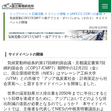
トップページ
>
広報活動
>
イベント情報
>
UNFCCC-COPへの参画
>
気候変動COP17/CMP7 〜南アフリカ・ダーバンから（その２） サイドイ
ベントの開催
2011年12月9日
サイドイベントの開催
気候変動枠組条約第17回締約国会議・京都議定書第7回
締約国会合（COP17 /CMP7）期間中の12月2日（金）
に、国立環境研究所（NIES）はマレーシア工科大学
（UTM）との共催で「アジア低炭素社会：計画策定から社
会実装へ」と題するサイドイベントを開催しました。
世界の温室効果ガス排出量を2050年までに半分にすると
いう目標を達成するために、アジアにおいてどのような排
出削減の道筋が必要となるのでしょうか？ 本サイドイベ
ントでは、主催者を代表してNIESの中根英明審議役およ