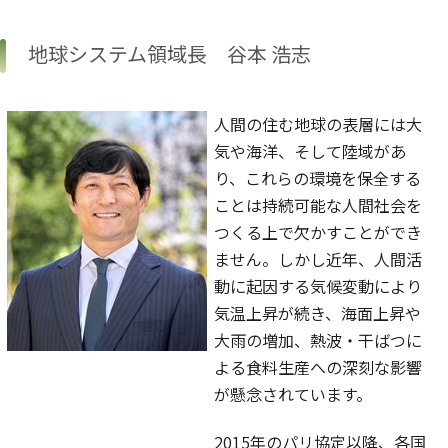
地球システム領域長 谷本 浩志
人間の住む地球の表層には大
気や海洋、そして陸域があ
り、これらの環境を保全する
ことは持続可能な人間社会を
つくる上で欠かすことができ
ません。しかし近年、人間活
動に起因する気候変動により
気温上昇が続き、海面上昇や
大雨の増加、熱波・干ばつに
よる食料生産への深刻な影響
が懸念されています。
2015年のパリ協定以降、各国