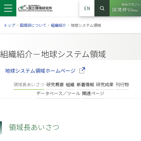
Webマガジン
EN
検索
（別ウイン
サイト内検索
トップ
>
国環研について
>
組織紹介
>
地球システム領域
組織紹介－地球システム領域
（別ウインドウで開きます）
地球システム領域ホームページ
領域長あいさつ
研究概要
組織
新着情報
研究成果
刊行物
データベース／ツール
関連ページ
ンドウで開きます）
ウインドウで開きます）
別ウインドウで開きます）
領域長あいさつ