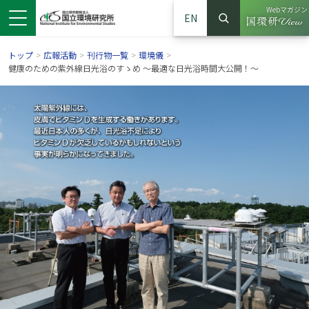
Webマガジン
EN
検索
（別ウイン
サイト内検索
トップ
>
広報活動
>
刊行物一覧
>
環境儀
>
健康のための紫外線日光浴のすゝめ ～最適な日光浴時間大公開！～
ンドウで開きます）
ウインドウで開きます）
別ウインドウで開きます）