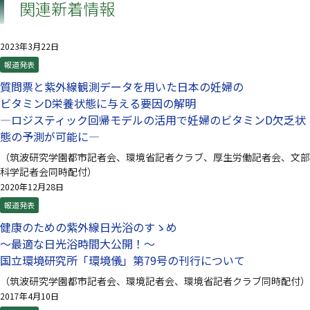
関連新着情報
2023年3月22日
報道発表
質問票と紫外線観測データを用いた日本の妊婦の
ビタミンD栄養状態に与える要因の解明
—ロジスティック回帰モデルの活用で妊婦のビタミンD欠乏状
態の予測が可能に—
（筑波研究学園都市記者会、環境省記者クラブ、厚生労働記者会、文部
科学記者会同時配付）
2020年12月28日
報道発表
健康のための紫外線日光浴のすゝめ
～最適な日光浴時間大公開！～
国立環境研究所「環境儀」第79号の刊行について
（筑波研究学園都市記者会、環境記者会、環境省記者クラブ同時配付）
2017年4月10日