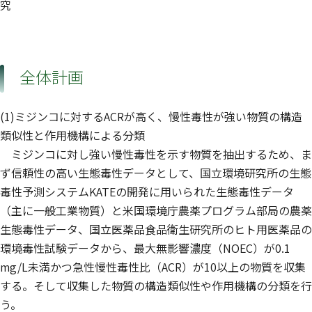
究
全体計画
(1)ミジンコに対するACRが高く、慢性毒性が強い物質の構造
類似性と作用機構による分類
ミジンコに対し強い慢性毒性を示す物質を抽出するため、ま
ず信頼性の高い生態毒性データとして、国立環境研究所の生態
毒性予測システムKATEの開発に用いられた生態毒性データ
（主に一般工業物質）と米国環境庁農薬プログラム部局の農薬
生態毒性データ、国立医薬品食品衛生研究所のヒト用医薬品の
環境毒性試験データから、最大無影響濃度（NOEC）が0.1
mg/L未満かつ急性慢性毒性比（ACR）が10以上の物質を収集
する。そして収集した物質の構造類似性や作用機構の分類を行
う。