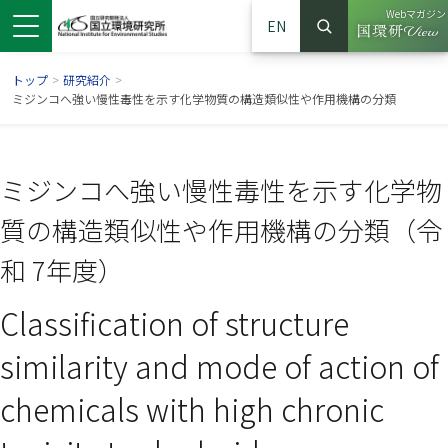
Webマガジン
EN
検索
（別ウイン
サイト内検索
トップ
>
研究紹介
>
ミジンコへ強い慢性毒性を示す化学物質の構造類似性や作用機構の分類
ミジンコへ強い慢性毒性を示す化学物
質の構造類似性や作用機構の分類（令
和 7年度）
Classification of structure
ンドウで開きます）
ウインドウで開きます）
別ウインドウで開きます）
similarity and mode of action of
chemicals with high chronic