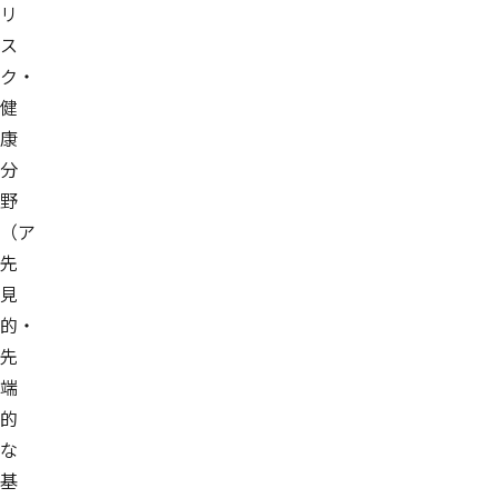
リ
ス
ク・
健
康
分
野
（ア
先
見
的・
先
端
的
な
基