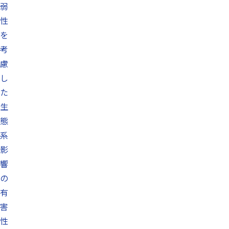
弱
性
を
考
慮
し
た
生
態
系
影
響
の
有
害
性