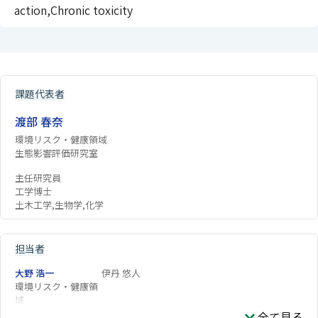
action,Chronic toxicity
課題代表者
渡部 春奈
環境リスク・健康領域
生態影響評価研究室
主任研究員
工学博士
土木工学,生物学,化学
担当者
大野 浩一
伊丹 悠人
環境リスク・健康領
域
全て見る