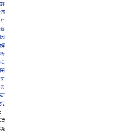
評
価
と
要
因
解
析
に
関
す
る
研
究
:
環
境