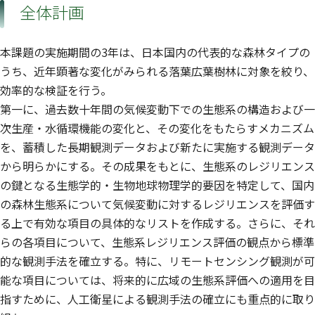
全体計画
本課題の実施期間の3年は、日本国内の代表的な森林タイプの
うち、近年顕著な変化がみられる落葉広葉樹林に対象を絞り、
効率的な検証を行う。
第一に、過去数十年間の気候変動下での生態系の構造および一
次生産・水循環機能の変化と、その変化をもたらすメカニズム
を、蓄積した長期観測データおよび新たに実施する観測データ
から明らかにする。その成果をもとに、生態系のレジリエンス
の鍵となる生態学的・生物地球物理学的要因を特定して、国内
の森林生態系について気候変動に対するレジリエンスを評価す
る上で有効な項目の具体的なリストを作成する。さらに、それ
らの各項目について、生態系レジリエンス評価の観点から標準
的な観測手法を確立する。特に、リモートセンシング観測が可
能な項目については、将来的に広域の生態系評価への適用を目
指すために、人工衛星による観測手法の確立にも重点的に取り