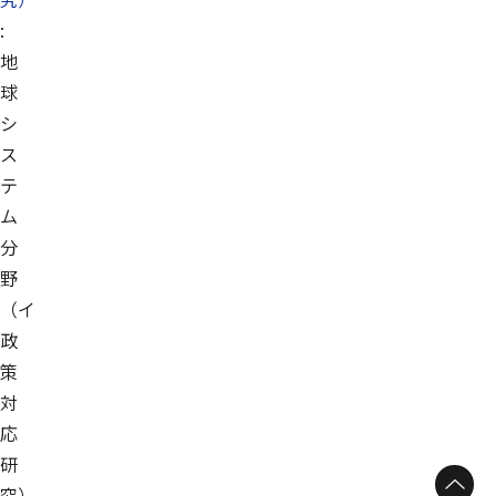
:
地
球
シ
ス
テ
ム
分
野
（イ
政
策
対
応
研
究）