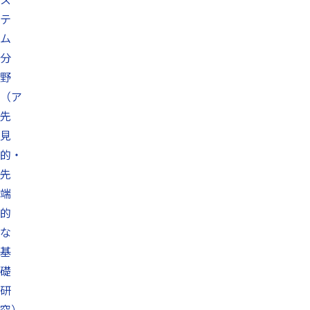
テ
ム
分
野
（ア
先
見
的・
先
端
的
な
基
礎
研
究）