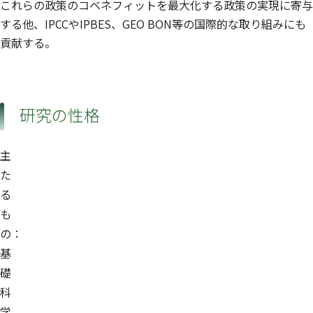
これらの政策のコベネフィットを最大化する政策の実現に寄与
する他、IPCCやIPBES、GEO BON等の国際的な取り組みにも
貢献する。
研究の性格
主
た
る
も
の：
基
礎
科
学