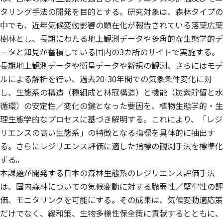
タリング手法の開発を目的とする。研究対象は、森林タイプの
中でも、近年気候変動影響の顕在化が報告されている落葉広葉
樹林とし、長期にわたる地上観測データや多角的な生態学的デ
ータと知見が蓄積している国内の3カ所のサイトで実施する。
長期地上観測データや衛星データや新規の観測、さらにはモデ
ルによる解析を行い、過去20-30年間での気象条件変化に対
し、生態系の構造（種組成と林冠構造）と機能（炭素貯留と水
循環）の安定性／変化の鍵となった要因を、植物生態学的・生
理生態学的なプロセスに基づき解明する。これにより、「レジ
リエンスの高い生態系」の特徴となる指標を具体的に抽出す
る。さらにレジリエンス評価に適した指標の観測手法を標準化
する。
本課題が開発する日本の森林生態系のレジリエンス評価手法
は、国内森林についての気候変動に対する脆弱性／堅牢性の評
価、モニタリングを可能にする。その成果は、気候変動適応策
だけでなく、緩和策、生物多様性保全策に貢献するとともに、