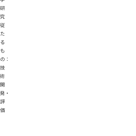
研
究
従
た
る
も
の：
技
術
開
発・
評
価