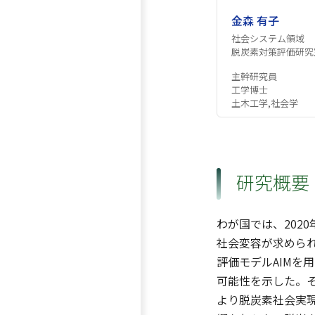
金森 有子
社会システム領域
脱炭素対策評価研究
主幹研究員
工学博士
土木工学,社会学
研究概要
わが国では、202
社会変容が求められ
評価モデルAIMを
可能性を示した。
より脱炭素社会実