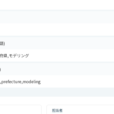
語)
府県,モデリング
)
,prefecture,modeling
担当者