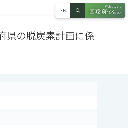
Webマガジン
EN
検索
（別ウインドウで
サイト内検索
府県の脱炭素計画に係