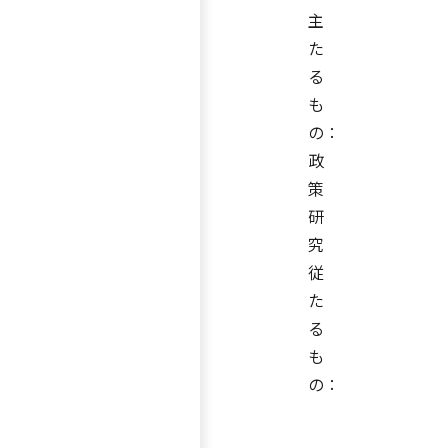
主
た
る
も
の：
政
策
研
究
従
た
る
も
の：