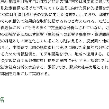
素先行地域を目指す自治体など特定の市町村では脱炭素に向け
、脱炭素目標を掲げた市町村ですら達成に向けた具体的措置を
030年は削減目標とその実現に向けた措置を示しており、都
体での包括的で効果的な取組に繋がるものと考えられる。ただ
た自治体においてもその多くで定量的な分析はされていない。
他の環境問題に及ぼす影響（生態系への影響や廃棄物・資源問
域の課題として顕在化していることも踏まえると、脱炭素と他
踏まえ、本課題では国の脱炭素社会実現に向けた定量的な分析
するための情報整備と、モデル開発を行い、地域へ適用する。そ
会実現に資する都道府県目標を定量的に分析する。課題2では
脱炭素社会分析を実施する。課題3では、脱炭素社会実現とそれ
首都圏を対象にして実施する。
格