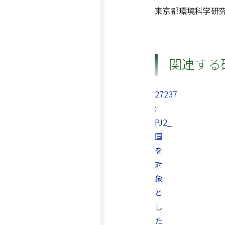
東京都環境科学研
関連する
27237
:
PJ2_
国
を
対
象
と
し
た