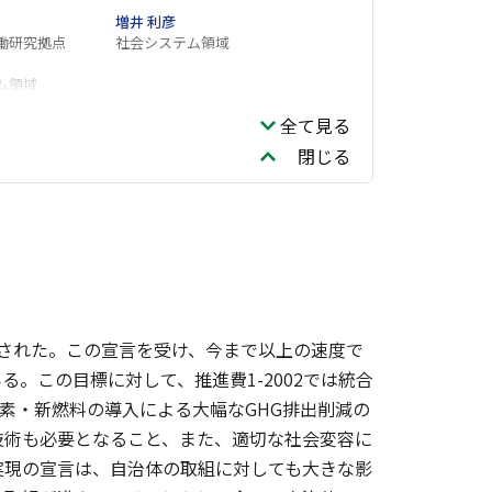
増井 利彦
働研究拠点
社会システム領域
ム領域
全て見る
閉じる
言された。この宣言を受け、今まで以上の速度で
。この目標に対して、推進費1-2002では統合
素・新燃料の導入による大幅なGHG排出削減の
技術も必要となること、また、適切な社会変容に
実現の宣言は、自治体の取組に対しても大きな影