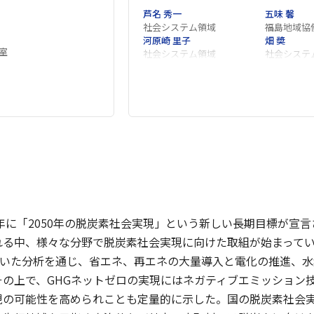
芦名 秀一
五味 馨
社会システム領域
福島地域協
河原崎 里子
畑 奬
室
社会システム領域
社会システ
0年に「2050年の脱炭素社会実現」という新しい長期目標が宣
る中、様々な分野で脱炭素社会実現に向けた取組が始まっている
用いた分析を通じ、省エネ、再エネの大量導入と電化の推進、水
その上で、GHGネットゼロの実現にはネガティブエミッション
現の可能性を高められことも定量的に示した。国の脱炭素社会