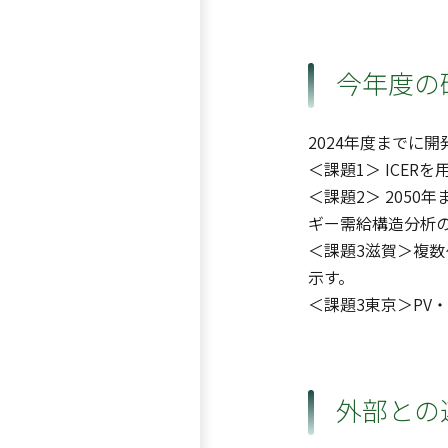
今年度の
2024年度までに
＜課題1＞ ICE
＜課題2＞ 205
ギー需給構造分析の
＜課題3滋賀＞複
示す。
＜課題3東京＞PV
外部との