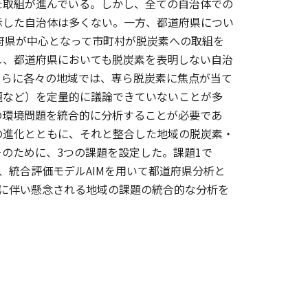
た取組が進んでいる。しかし、全ての自治体での
示した自治体は多くない。一方、都道府県につい
道府県が中心となって市町村が脱炭素への取組を
し、都道府県においても脱炭素を表明しない自治
さらに各々の地域では、専ら脱炭素に焦点が当て
題など）を定量的に議論できていないことが多
の環境問題を統合的に分析することが必要であ
の進化とともに、それと整合した地域の脱炭素・
のために、3つの課題を設定した。課題1で
、統合評価モデルAIMを用いて都道府県分析と
に伴い懸念される地域の課題の統合的な分析を