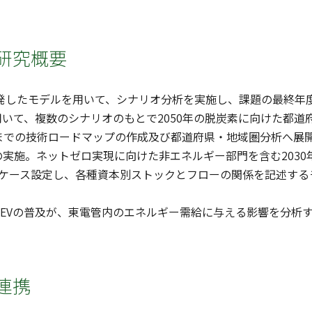
研究概要
開発したモデルを用いて、シナリオ分析を実施し、課題の最終年
Rを用いて、複数のシナリオのもとで2050年の脱炭素に向けた都
0年までの技術ロードマップの作成及び都道府県・地域圏分析へ
実施。ネットゼロ実現に向けた非エネルギー部門を含む2030
数ケース設定し、各種資本別ストックとフローの関係を記述する
・EVの普及が、東電管内のエネルギー需給に与える影響を分析
連携