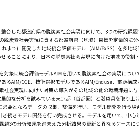
と整合した都道府県の脱炭素社会実現に向けて、3つの研究課題
の脱炭素社会実現に資する都道府県（地域）目標を定量的に分析
、これまでに開発した地域統合評価モデル（AIM/ExSS）を多
わせることにより、日本の脱炭素社会実現に向けた地域の役割
を対象に統合評価モデルAIMを用いた脱炭素社会の実現につい
るAIM/CGE、技術選択モデルであるAIM/Enduse、電源構成
素社会実現に向けた対策の導入がその地域の他の環境課題に与
定量的な分析を試みている東京都（首都圏）と滋賀県を取り上
析に必要となるデータの収集、整備を行い、モデル開発を行う場合
に引き続きモデル開発を行い完成させる。モデルを用いて、中心とな
ら課題3の分析結果を踏まえた分析結果の更新と異なるケースに