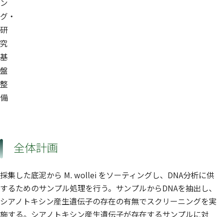
ン
グ・
研
究
基
盤
整
備
全体計画
採集した底泥から M. wollei をソーティングし、DNA分析に供
するためのサンプル処理を行う。サンプルからDNAを抽出し、
シアノトキシン産生遺伝子の存在の有無でスクリーニングを実
施する。シアノトキシン産生遺伝子が存在するサンプルに対