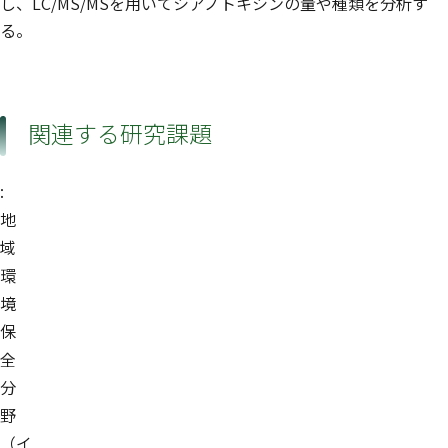
し、LC/MS/MSを用いてシアノトキシンの量や種類を分析す
る。
関連する研究課題
:
地
域
環
境
保
全
分
野
（イ