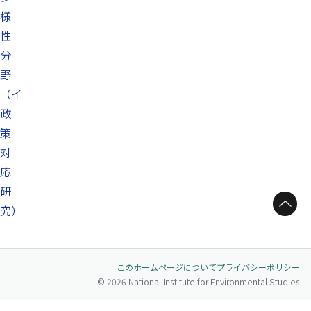
様
性
分
野
（イ
政
策
対
応
研
ページトップへ
究）
このホームページについて
プライバシーポリシー
© 2026 National Institute for Environmental Studies