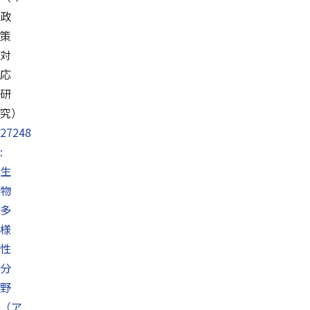
政
策
対
応
研
究）
27248
:
生
物
多
様
性
分
野
（ア