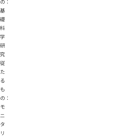
の：
基
礎
科
学
研
究
従
た
る
も
の：
モ
ニ
タ
リ