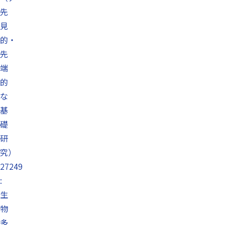
先
見
的・
先
端
的
な
基
礎
研
究）
27249
:
生
物
多