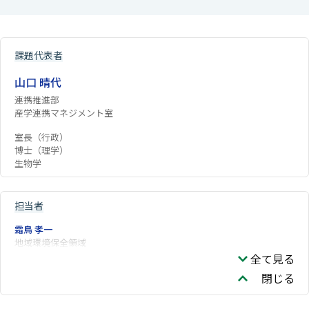
課題代表者
山口 晴代
連携推進部
産学連携マネジメント室
室長（行政）
博士（理学）
生物学
担当者
霜鳥 孝一
地域環境保全領域
全て見る
閉じる