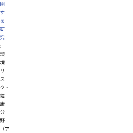
関
す
る
研
究
:
環
境
リ
ス
ク・
健
康
分
野
（ア