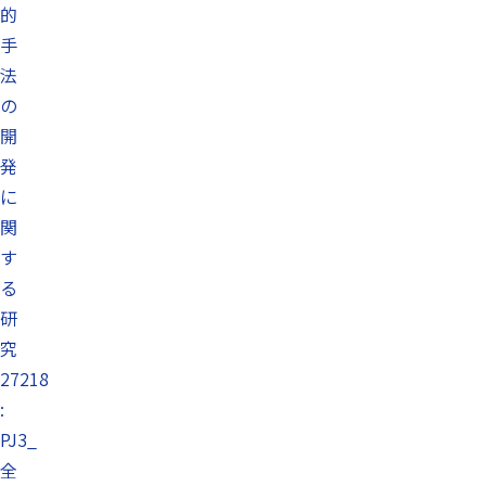
的
手
法
の
開
発
に
関
す
る
研
究
27218
:
PJ3_
全