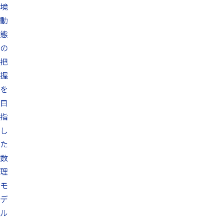
境
動
態
の
把
握
を
目
指
し
た
数
理
モ
デ
ル