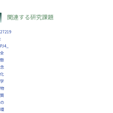
関連する研究課題
27219
:
PJ4_
全
懸
念
化
学
物
質
の
環