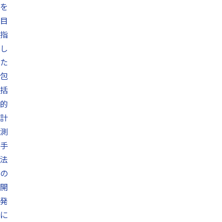
を
目
指
し
た
包
括
的
計
測
手
法
の
開
発
に