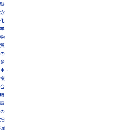
懸
念
化
学
物
質
の
多
重・
複
合
曝
露
の
把
握