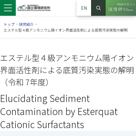
Webマガジン
EN
検索
（別ウイン
サイト内検索
トップ
>
研究紹介
>
エステル型４級アンモニウム陽イオン界面活性剤による底質汚染実態の解明
エステル型４級アンモニウム陽イオン
界面活性剤による底質汚染実態の解明
（令和 7年度）
Elucidating Sediment
ンドウで開きます）
ウインドウで開きます）
別ウインドウで開きます）
Contamination by Esterquat
Cationic Surfactants