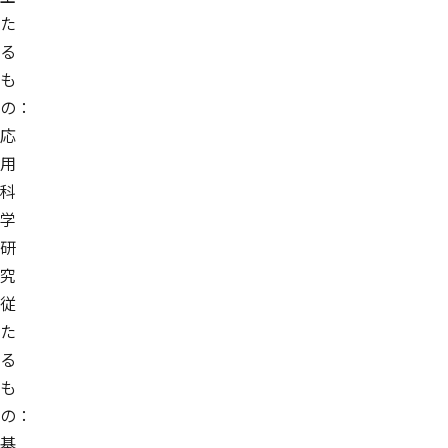
た
る
も
の：
応
用
科
学
研
究
従
た
る
も
の：
基