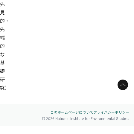
先
見
的・
先
端
的
な
基
礎
研
ページトップへ
究）
このホームページについて
プライバシーポリシー
© 2026 National Institute for Environmental Studies