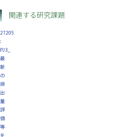
関連する研究課題
27205
:
PJ3_
最
新
の
排
出
量
評
価
等
を