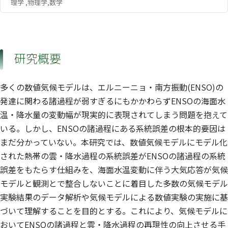
理学 ,物理学,数学
研究概要
多くの数値気候モデルは、エルニーニョ・南方振動(ENSO)の
発達に関わる諸過程が弱すぎるにもかかわらずENSOの海面水
温・降水量の変動幅が現実的に表現されてしまう問題を抱えて
いる。しかし、ENSOの諸過程にある系統誤差の根本的要因は
まだ分かっていない。本研究では、数値気候モデルにモデル化
された熱帯の雲・降水過程の系統誤差がENSOの諸過程の系統
誤差をもたらす仕組みを、海面水温変動に伴う大気応答が気候
モデルと観測とで整合しないことに着目した多数の気候モデル
実験結果のデータ解析や気候モデルによる数値実験の実施に基
づいて理解することを目的とする。これにより、気候モデルに
おいてENSOの諸過程と雲・降水過程の再現性の向上させる手