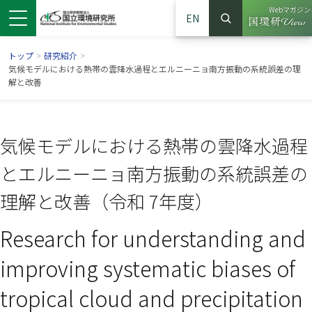
Webマガジン
EN
検索
（別ウイン
サイト内検索
トップ
>
研究紹介
>
気候モデルにおける熱帯の雲降水過程とエルニーニョ南方振動の系統誤差の理
解と改善
気候モデルにおける熱帯の雲降水過程
とエルニーニョ南方振動の系統誤差の
理解と改善（令和 7年度）
Research for understanding and
ンドウで開きます）
ウインドウで開きます）
別ウインドウで開きます）
improving systematic biases of
tropical cloud and precipitation