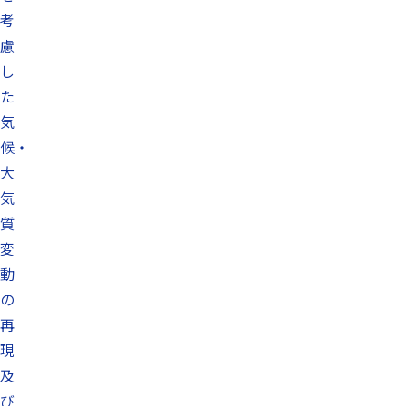
考
慮
し
た
気
候・
大
気
質
変
動
の
再
現
及
び