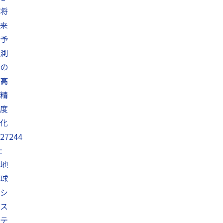
将
来
予
測
の
高
精
度
化
27244
:
地
球
シ
ス
テ