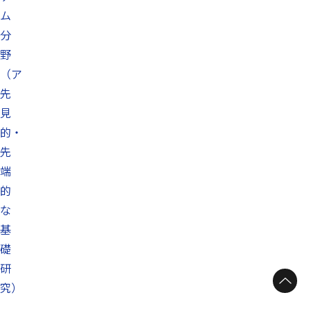
ム
分
野
（ア
先
見
的・
先
端
的
な
基
礎
研
ページトップへ
究）