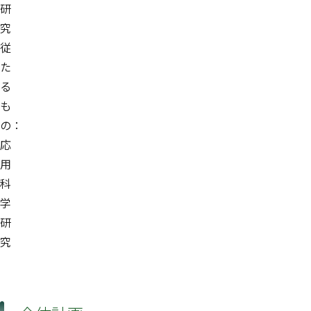
研
究
従
た
る
も
の：
応
用
科
学
研
究