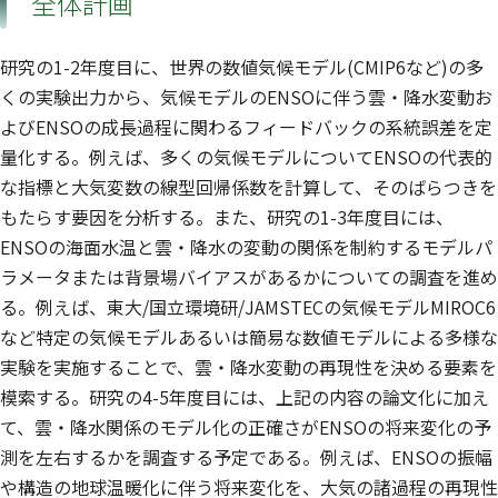
全体計画
研究の1-2年度目に、世界の数値気候モデル(CMIP6など)の多
くの実験出力から、気候モデルのENSOに伴う雲・降水変動お
よびENSOの成長過程に関わるフィードバックの系統誤差を定
量化する。例えば、多くの気候モデルについてENSOの代表的
な指標と大気変数の線型回帰係数を計算して、そのばらつきを
もたらす要因を分析する。また、研究の1-3年度目には、
ENSOの海面水温と雲・降水の変動の関係を制約するモデルパ
ラメータまたは背景場バイアスがあるかについての調査を進め
る。例えば、東大/国立環境研/JAMSTECの気候モデルMIROC6
など特定の気候モデルあるいは簡易な数値モデルによる多様な
実験を実施することで、雲・降水変動の再現性を決める要素を
模索する。研究の4-5年度目には、上記の内容の論文化に加え
て、雲・降水関係のモデル化の正確さがENSOの将来変化の予
測を左右するかを調査する予定である。例えば、ENSOの振幅
や構造の地球温暖化に伴う将来変化を、大気の諸過程の再現性