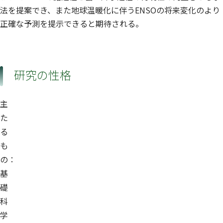
法を提案でき、また地球温暖化に伴うENSOの将来変化のより
正確な予測を提示できると期待される。
研究の性格
主
た
る
も
の：
基
礎
科
学