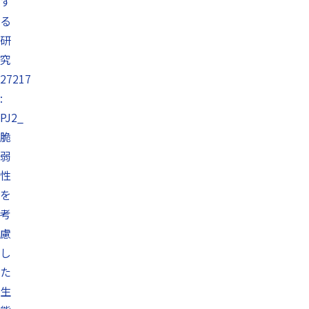
す
る
研
究
27217
:
PJ2_
脆
弱
性
を
考
慮
し
た
生