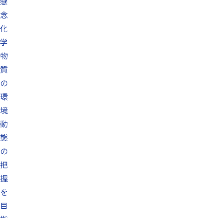
懸
念
化
学
物
質
の
環
境
動
態
の
把
握
を
目