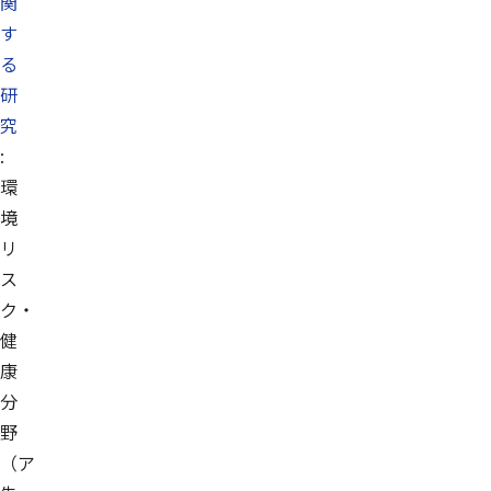
関
す
る
研
究
:
環
境
リ
ス
ク・
健
康
分
野
（ア