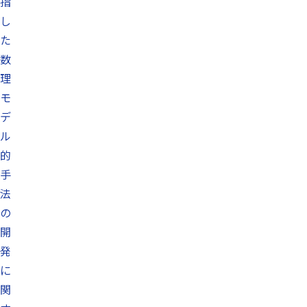
指
し
た
数
理
モ
デ
ル
的
手
法
の
開
発
に
関