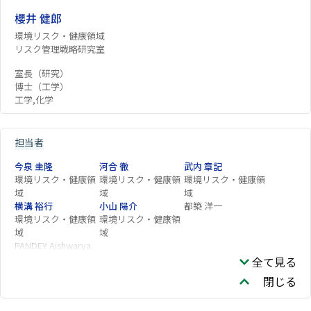
櫻井 健郎
環境リスク・健康領域
リスク管理戦略研究室
室長（研究）
博士（工学）
工学,化学
担当者
今泉 圭隆
河合 徹
武内 章記
環境リスク・健康領
環境リスク・健康領
環境リスク・健康領
域
域
域
横溝 裕行
小山 陽介
都築 洋一
環境リスク・健康領
環境リスク・健康領
域
域
PANDEY Aishwarya
全て見る
閉じる