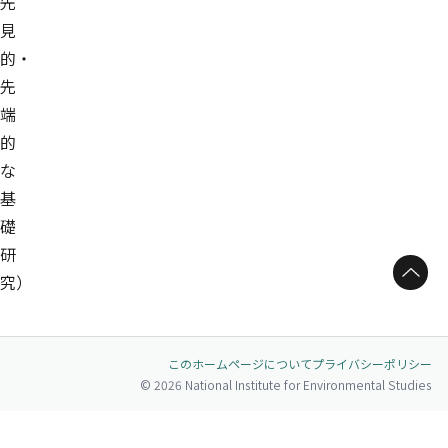
先
見
的・
先
端
的
な
基
礎
研
ページトップへ
究）
このホームページについて
プライバシーポリシー
© 2026 National Institute for Environmental Studies