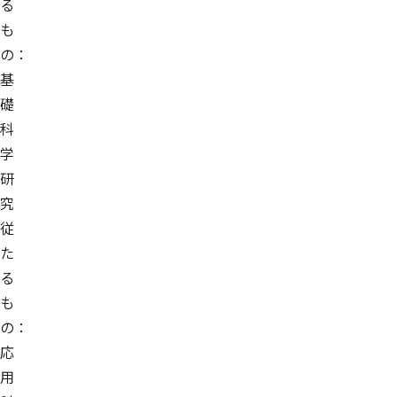
る
も
の：
基
礎
科
学
研
究
従
た
る
も
の：
応
用