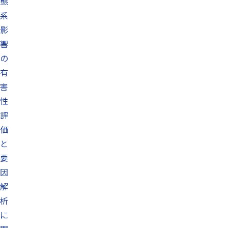
態
系
影
響
の
有
害
性
評
価
と
要
因
解
析
に