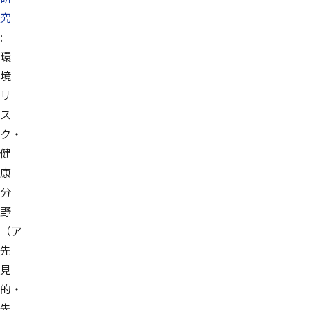
究
:
環
境
リ
ス
ク・
健
康
分
野
（ア
先
見
的・
先