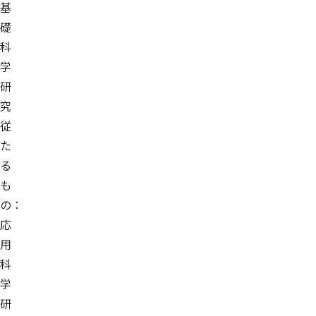
基
礎
科
学
研
究
従
た
る
も
の：
応
用
科
学
研