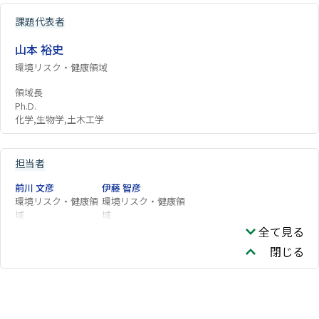
課題代表者
山本 裕史
環境リスク・健康領域
領域長
Ph.D.
化学,生物学,土木工学
担当者
前川 文彦
伊藤 智彦
環境リスク・健康領
環境リスク・健康領
域
域
全て見る
閉じる