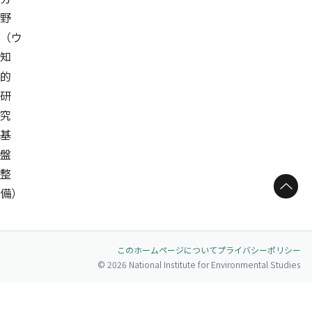
野
（ウ
知
的
研
究
基
盤
整
ページトップへ
備）
このホームページについて
プライバシーポリシー
© 2026 National Institute for Environmental Studies