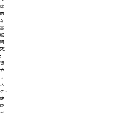
端
的
な
基
礎
研
究）
:
環
境
リ
ス
ク・
健
康
分