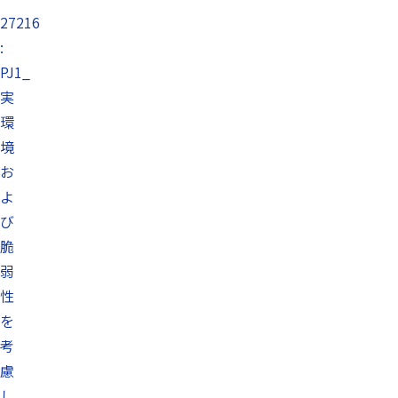
27216
:
PJ1_
実
環
境
お
よ
び
脆
弱
性
を
考
慮
し