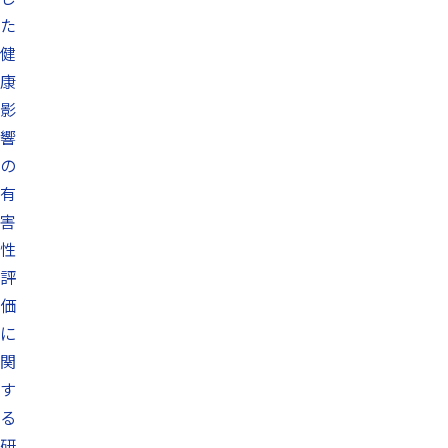
た
健
康
影
響
の
有
害
性
評
価
に
関
す
る
研