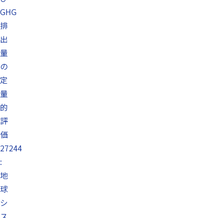
GHG
排
出
量
の
定
量
的
評
価
27244
:
地
球
シ
ス