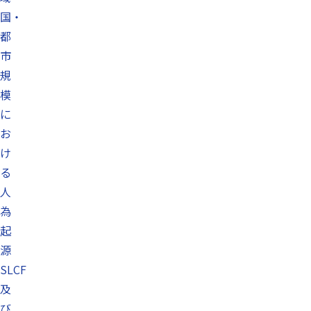
国・
都
市
規
模
に
お
け
る
人
為
起
源
SLCF
及
び