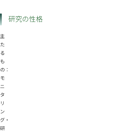
研究の性格
主
た
る
も
の：
モ
ニ
タ
リ
ン
グ・
研