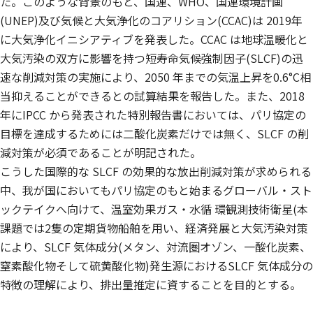
た。このような背景のもと、国連、WHO、国連環境計画
(UNEP)及び気候と大気浄化のコアリション(CCAC)は 2019年
に大気浄化イニシアティブを発表した。CCAC は地球温暖化と
大気汚染の双方に影響を持つ短寿命気候強制因子(SLCF)の迅
速な削減対策の実施により、2050 年までの気温上昇を0.6°C相
当抑えることができるとの試算結果を報告した。また、2018
年にIPCC から発表された特別報告書においては、パリ協定の
目標を達成するためには二酸化炭素だけでは無く、SLCF の削
減対策が必須であることが明記された。
こうした国際的な SLCF の効果的な放出削減対策が求められる
中、我が国においてもパリ協定のもと始まるグローバル・スト
ックテイクへ向けて、温室効果ガス・水循 環観測技術衛星(本
課題では2隻の定期貨物船舶を用い、経済発展と大気汚染対策
により、SLCF 気体成分(メタン、対流圏オゾン、一酸化炭素、
窒素酸化物そして硫黄酸化物)発生源におけるSLCF 気体成分の
特徴の理解により、排出量推定に資することを目的とする。