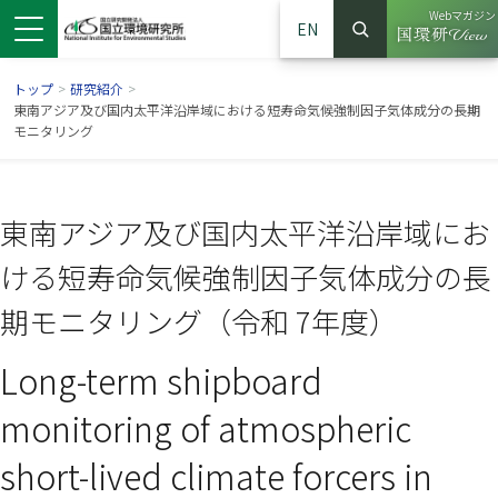
Webマガジン
EN
検索
（別ウイン
サイト内検索
トップ
>
研究紹介
>
東南アジア及び国内太平洋沿岸域における短寿命気候強制因子気体成分の長期
モニタリング
東南アジア及び国内太平洋沿岸域にお
ける短寿命気候強制因子気体成分の長
期モニタリング（令和 7年度）
Long-term shipboard
ンドウで開きます）
ウインドウで開きます）
別ウインドウで開きます）
monitoring of atmospheric
short-lived climate forcers in