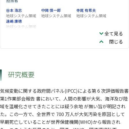
担当者
谷本 浩志
中岡 慎一郎
寺尾 有希夫
地球システム領域
地球システム領域
地球システム領域
遠嶋 康徳
地球システム領域
全て見る
閉じる
研究概要
気候変動に関する政府間パネル(IPCC)による第 6 次評価報告書
第1作業部会報告 書において、人間の影響が大気、海洋及び陸
域を温暖化させてきたことには疑う余地 が無い旨が明記され
た。この一方で、全世界で 700 万人が大気汚染を原因として
早期死亡していることが世界保健機関(WHO)から報告され