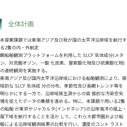
全体計画
本提案課題では東南アジア及び我が国の太平洋沿岸域を航行す
る2隻の内・外航定
期船舶観測プラットフォームを利用した SLCF 気体成分(メタ
ン、対流圏オゾン、一酸 化炭素、窒素酸化物及び硫黄酸化物)
の連続観測を実施する。
東南アジア及び国内太平洋沿岸域における船舶観測により、領
域的な SLCF 気体成 分の分布、季節性及び長期トレンド等を
明らかにする一方で、沿岸域発生源からの直 接的な汚染空気
塊を捉えたデータの集積を進める。特に、本課題で用いる2隻
の船舶 が東京やジャカルタ(インドネシア)の沿岸海洋の風上・
風下域を航行することを活か して、これら大都市圏および船
舶による沿岸域観測結果の比較を行い、濃度のコント ラスト