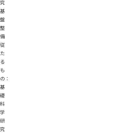
究
基
盤
整
備
従
た
る
も
の：
基
礎
科
学
研
究