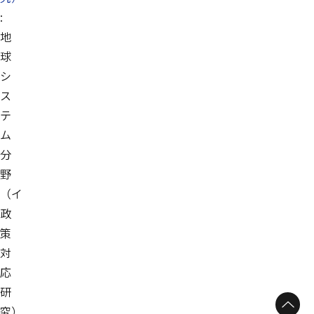
:
地
球
シ
ス
テ
ム
分
野
（イ
政
策
対
応
研
究）