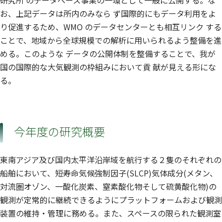
研究所 のデータベース事業の一環として一般に公開する。な
お、上記データは所内のみなら ず国際的にもデータ利用をよ
り促進するため、WMO のデータセンターとも相互リンク する
ことで、地域から全球規模での解析に用いられるよう整備を進
める。このような データの公開体制を整備することで、我が
国の国際的な大気観測の枠組みにおいて貢 献が見える形にな
る。
今年度の研究概要
東南アジア及び国内太平洋沿岸域を航行する２隻のそれぞれの
船舶において、短寿命気候強制因子(SLCP)気体成分(メタン、
対流圏オゾン、一酸化炭素、窒素酸化物そして硫黄酸化物)の
観測が定常的に継続できるようにプラットフォームおよび観測
装置の維持・管理に務める。また、スペースの限られた観測室