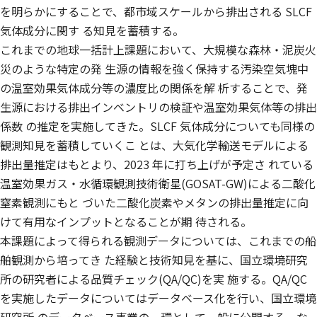
を明らかにすることで、都市域スケールから排出される SLCF
気体成分に関す る知見を蓄積する。
これまでの地球一括計上課題において、大規模な森林・泥炭火
災のような特定の発 生源の情報を強く保持する汚染空気塊中
の温室効果気体成分等の濃度比の関係を解 析することで、発
生源における排出インベントリの検証や温室効果気体等の排出
係数 の推定を実施してきた。SLCF 気体成分についても同様の
観測知見を蓄積していくこ とは、大気化学輸送モデルによる
排出量推定はもとより、2023 年に打ち上げが予定さ れている
温室効果ガス・水循環観測技術衛星(GOSAT-GW)による二酸化
窒素観測にもと づいた二酸化炭素やメタンの排出量推定に向
けて有用なインプットとなることが期 待される。
本課題によって得られる観測データについては、これまでの船
舶観測から培ってき た経験と技術知見を基に、国立環境研究
所の研究者による品質チェック(QA/QC)を実 施する。QA/QC
を実施したデータについてはデータベース化を行い、国立環境