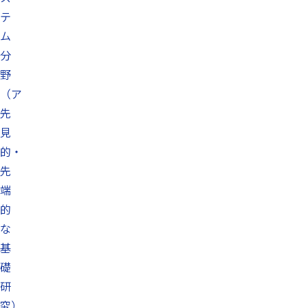
テ
ム
分
野
（ア
先
見
的・
先
端
的
な
基
礎
研
究）