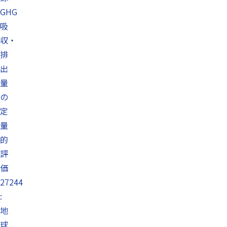
GHG
吸
収・
排
出
量
の
定
量
的
評
価
27244
:
地
球