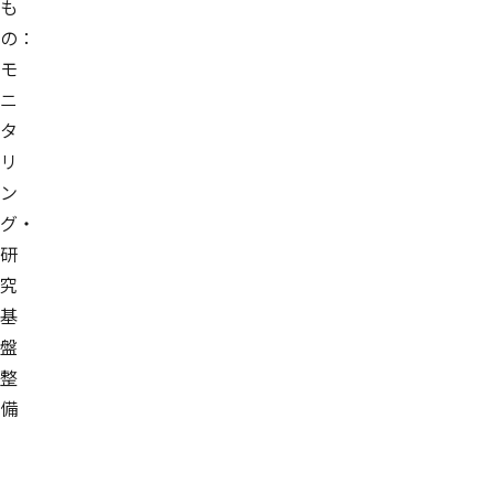
も
の：
モ
ニ
タ
リ
ン
グ・
研
究
基
盤
整
備