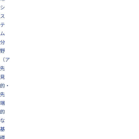
シ
ス
テ
ム
分
野
（ア
先
見
的・
先
端
的
な
基
礎