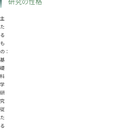
研究の性格
主
た
る
も
の：
基
礎
科
学
研
究
従
た
る