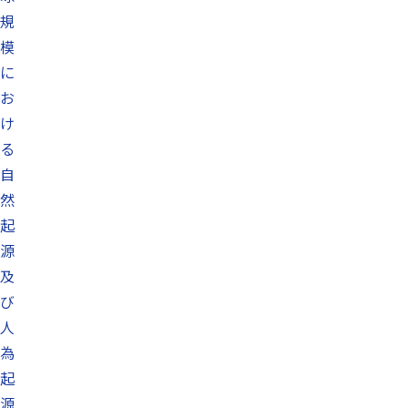
規
模
に
お
け
る
自
然
起
源
及
び
人
為
起
源