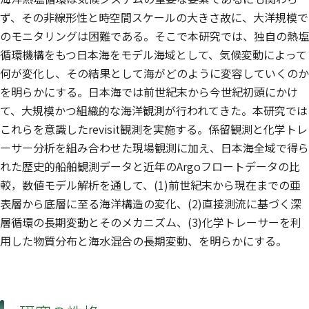
ず、その非線形性と時空間スケールの大きさ故に、大洋規模で
のモニタリングは困難である。そこで本研究では、独自の熱塩
循環機構をもつ日本海をモデル海域として、気候変動によって
何が変化し、その結果として海がどのように変容していくのか
を明らかにする。日本海では前世紀末から今世紀初頭にかけ
て、大規模かつ組織的な海洋観測が行われてきた。本研究では
これらを意識したrevisit観測を実施する。係留観測と化学トレ
ーサー分析を組み合わせた現場観測に加え、日本海全域で得ら
れた歴史的船舶観測データと近年のArgoフロートデータの比
較，数値モデル解析を通して、(1)前世紀末から現在までの亜
表層から底層に至る海洋構造の変化、(2)直接測流に基づく深
層循環の長期変動とそのメカニズム、(3)化学トレーサーを利
用した物質分布と海水混合の長期変動、を明らかにする。