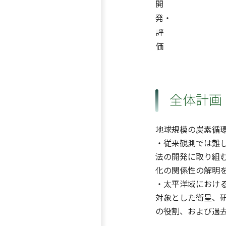
開
発・
評
価
全体計画
地球規模の炭素循
・従来観測では難
法の開発に取り組
化の関係性の解明
・太平洋域におけ
対象とした衛星、研
の役割、および過