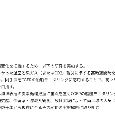
環変化を把握するため、以下の研究を実施する。
しかった温室効果ガス（またはCO2）観測に準ずる高時空間時
む。同手法をCGERの船舶モニタリングに応用することで、高
を目指す。
る海洋表層の炭素循環把握に重点を置くCGERの船舶モニタリ
究船、係留系・漂流系観測、数値実験によって南半球の大気-
去数十年から現在に至るその変動の実態解明に取り組む。