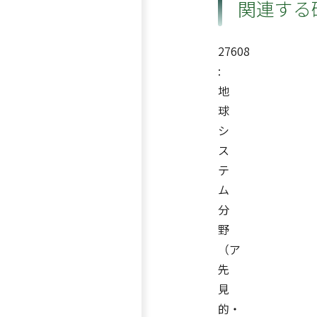
関連する
27608
:
地
球
シ
ス
テ
ム
分
野
（ア
先
見
的・