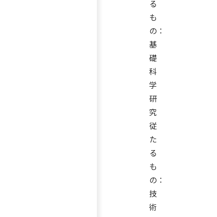
る
も
の：
基
礎
科
学
研
究
従
た
る
も
の：
技
術