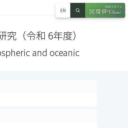
Webマガジン
EN
検索
（別ウインドウで
サイト内検索
究（令和 6年度）
ospheric and oceanic