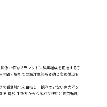
間解像で植物プランクトン群集組成を把握する手
い時空間分解能での海洋生態系変動と炭素循環変
ングの観測強化を目指し、観測の少ない南大洋を
海洋-雪氷-生態系からなる相互作用と物質循環