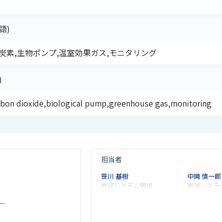
語)
炭素,生物ポンプ,温室効果ガス,モニタリング
)
rbon dioxide,biological pump,greenhouse gas,monitoring
担当者
笹川 基樹
中岡 慎一郎
地球システム領域
地球システ
ー