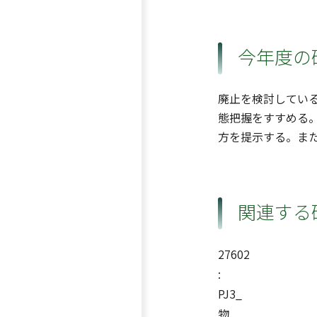
今年度の
廃止を検討してい
態把握をすすめる
方を提示する。ま
関連する
27602
:
PJ3_
物