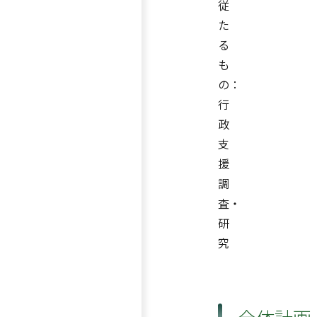
従
た
る
も
の：
行
政
支
援
調
査・
研
究