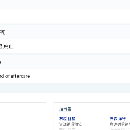
語)
,廃止
)
nd of aftercare
担当者
石垣 智基
石森 洋行
資源循環領域
資源循環領
田中 悠平
PAYOMTHIP 