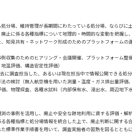
る処分場、維持管理が長期間にわたっている処分場、ならびに
。廃止に係る各種指標について地理的・時間的な変動を把握し
た、知見共有・ネットワーク形成のためのプラットフォームの
 事例収集のためのヒアリング・会議開催、プラットフォーム整
、地温評価、構造安定性評価）
が過去に調査担当した、あるいは現在担当中で情報公開できる処
手法の検討（無人航空機を用いた測量・温度・ガス排出量評価、
評価、物理探査、各種水試料（内部保有水、浸出水、周辺地下
観測の事例を活用し、廃止や安全な跡地利用に資する評価・解
係る各種指標と処分場情報を統合した上で、廃止判断に関する
れた標準作業手順書を用いて、調査実施者の習熟を図るととも