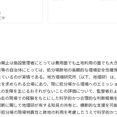
）
工学
の廃止は施設管理者にとっては費用面でも土地利用の面でも大
県等の自治体にとっては、処分場跡地の長期的な環境安全性確
れているのが実情である。地方環境研究所（以下、地環研）は
言を求められる立場にあり、現に処分場から環境へのエミッシ
上の支障を生じるおそれがないことの評価について、監督者お
過去の現場での経験をもとにした科学的かつ合理的な判断根拠
判断に関して地環研が有する知見の共有と、横断的な支援を可
終処分場の現場特異性と跡地の利用を考慮したうえで科学的か