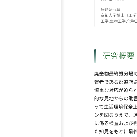
特命研究員
京都大学博士（工学
工学,生物工学,化学
研究概要
廃棄物最終処分場
督者である都道府
慎重な対応が迫ら
的な見地からの助
って生活環境保全
ンを図るうえで、
に係る検査および
た知見をもとに最