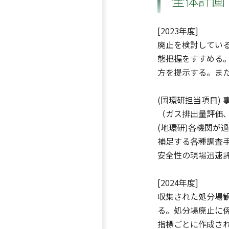
全体計画
[2023年度]
廃止を検討してい
態把握をすすめる
方を提示する。ま
(国環研担当項目)
（ガス排出量評価
(地環研)各機関
補足する各種調査
安全性の現場迅速
[2024年度]
収集された処分場
る。処分場廃止に
指標ごとに作成さ