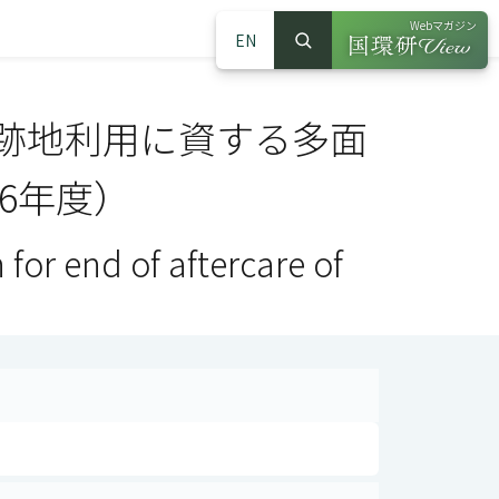
Webマガジン
EN
検索
（別ウインドウで
サイト内検索
跡地利用に資する多面
6年度）
 for end of aftercare of