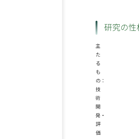
研究の性
主
た
る
も
の：
技
術
開
発・
評
価