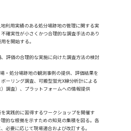
土地利用実績のある処分場跡地の管理に関する実
、不確実性が小さくかつ合理的な調査手法のあり
運用を開始する。
備、評価の合理的な実施に向けた調査方法の検討
分場・処分場跡地の観測事例の提供、評価結果を
ボーリング調査、可搬型蛍光X線分析計による
水）調査）、プラットフォームへの情報提供
析を実践的に習得するワークショップを開催す
合理的な根拠を示すための知見の集積を図る。各
に、必要に応じて現場適合および改訂する。