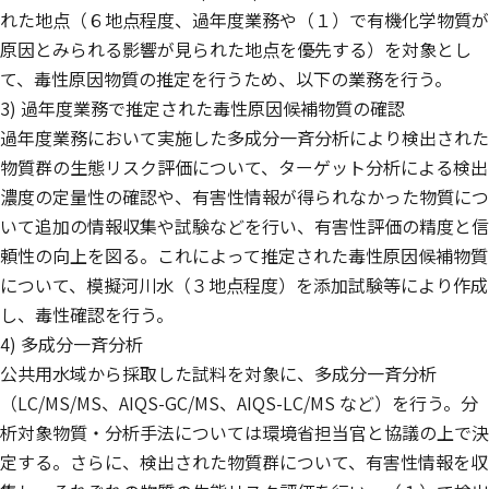
れた地点（６地点程度、過年度業務や（１）で有機化学物質が
原因とみられる影響が見られた地点を優先する）を対象とし
て、毒性原因物質の推定を行うため、以下の業務を行う。
3) 過年度業務で推定された毒性原因候補物質の確認
過年度業務において実施した多成分一斉分析により検出された
物質群の生態リスク評価について、ターゲット分析による検出
濃度の定量性の確認や、有害性情報が得られなかった物質につ
いて追加の情報収集や試験などを行い、有害性評価の精度と信
頼性の向上を図る。これによって推定された毒性原因候補物質
について、模擬河川水（３地点程度）を添加試験等により作成
し、毒性確認を行う。
4) 多成分一斉分析
公共用水域から採取した試料を対象に、多成分一斉分析
（LC/MS/MS、AIQS-GC/MS、AIQS-LC/MS など）を行う。分
析対象物質・分析手法については環境省担当官と協議の上で決
定する。さらに、検出された物質群について、有害性情報を収