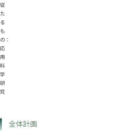
従
た
る
も
の：
応
用
科
学
研
究
全体計画