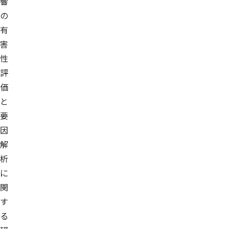
響
の
有
害
性
評
価
と
要
因
解
析
に
関
す
る