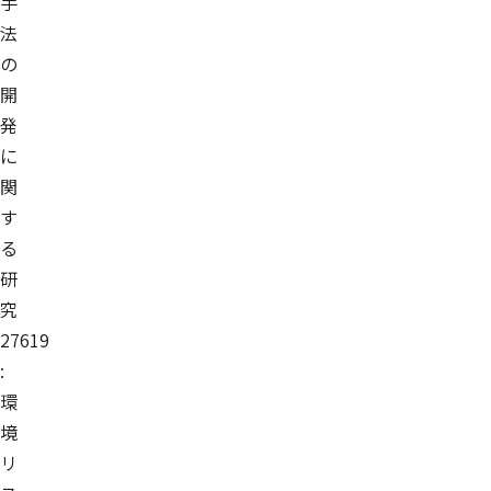
手
法
の
開
発
に
関
す
る
研
究
27619
:
環
境
リ