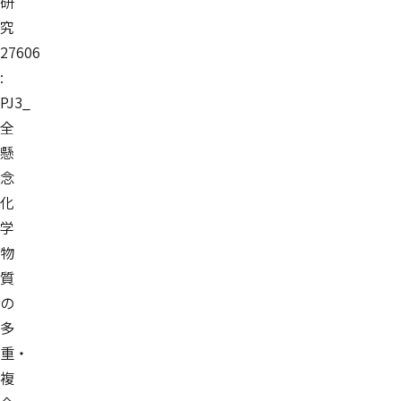
研
究
27606
:
PJ3_
全
懸
念
化
学
物
質
の
多
重・
複