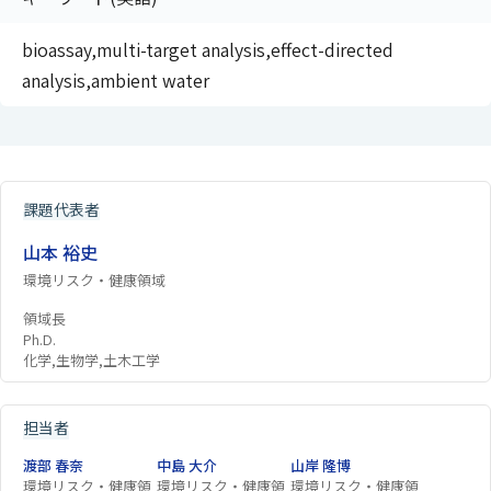
bioassay,multi-target analysis,effect-directed
analysis,ambient water
課題代表者
山本 裕史
環境リスク・健康領域
領域長
Ph.D.
化学,生物学,土木工学
担当者
渡部 春奈
中島 大介
山岸 隆博
環境リスク・健康領
環境リスク・健康領
環境リスク・健康領