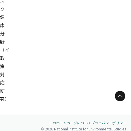
ス
ク・
健
康
分
野
（イ
政
策
対
応
研
ページトップへ
究）
このホームページについて
プライバシーポリシー
© 2026 National Institute for Environmental Studies