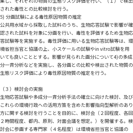
集し、それぞれの物質の生態リスク評価を行い、（１）で検出
された毒性との比較検討を行う。
5) 分画試験による毒性原因物質の推定
公共用水域から採取した試料のうち、生物応答試験で影響が確
認された試料を対象に分画を行い、毒性を評価するため生物応
答試験等を実施する。毒性評価に用いる生物応答試験等は、環
境省担当官と協議の上、小スケールの試験やin vitro試験を用
いても良いこととする。影響が見られた画分について4)の多成
分一斉分析などを実施し、各分画との比較や検出された物質の
生態リスク評価により毒性原因物質の推定を行う。
（３）検討会の実施
生物応答試験や多成分一斉分析手法の確立に向けた検討、及び
これらの環境行政への活用方策を含めた影響指向型解析のあり
方に関する検討を行うことを目的に、検討会（２回程度、各回
２時間程度、都内、原則、対面会議を想定。）を開催する。検
討会に参画する専門家（４名程度）は環境省担当官と協議の