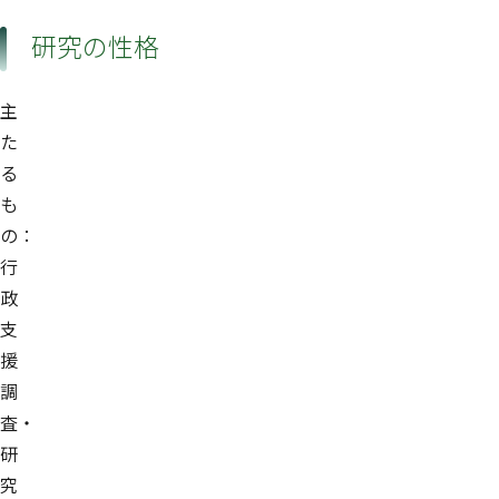
研究の性格
主
た
る
も
の：
行
政
支
援
調
査・
研
究