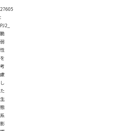
27605
:
PJ2_
脆
弱
性
を
考
慮
し
た
生
態
系
影